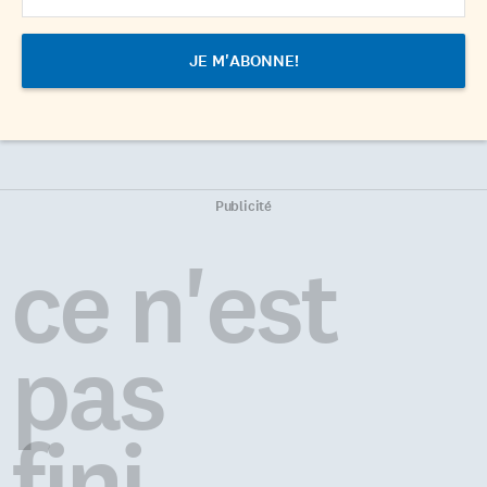
Publicité
ce n'est
pas
fini...