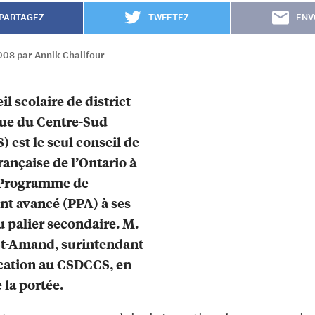
PARTAGEZ
TWEETEZ
ENV
008 par Annik Chalifour
il scolaire de district
que du Centre-Sud
 est le seul conseil de
rançaise de l’Ontario à
e Programme de
t avancé (PPA) à ses
u palier secondaire. M.
St-Amand, surintendant
cation au CSDCCS, en
 la portée.