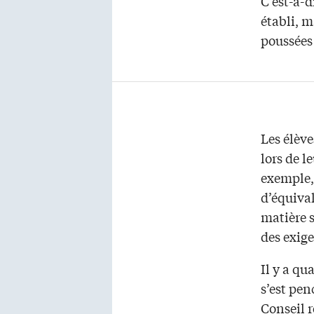
C’est-à-d
établi, m
poussées
Les élève
lors de 
exemple, 
d’équiva
matière 
des exig
Il y a qu
s’est pen
Conseil r