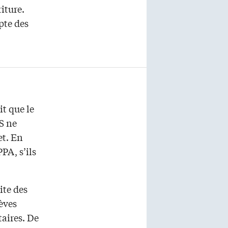
riture.
pte des
it que le
S ne
et. En
PA, s’ils
ite des
lèves
aires. De