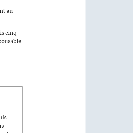
ant au
is cinq
sponsable
.
uis
ns