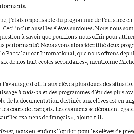
erformants.
que, j’étais responsable du programme de l’enfance en
é. Ceci inclut aussi les élèves surdoués. Nous nous so
question à savoir que pourrions-nous offrir pour attirer
lus performants? Nous avons alors identifié deux pro
 le Baccalauréat International, que nous offrons depu
 six de nos huit écoles secondaires», mentionne Miche
 l’avantage d’offrir aux élèves plus doués des situatio
tissage
hands-on
et des programmes d’études plus ava
le de la documentation destinée aux élèves est en ang
r les cours de français. Les examens se déroulent éga
sauf les examens de français », ajoute-t-il.
ds-on
, nous entendons l’option pour les élèves de prés