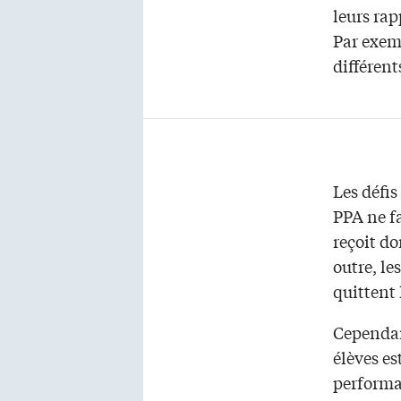
leurs rap
Par exem
différent
Les défis
PPA ne f
reçoit d
outre, le
quittent 
Cependan
élèves es
performa