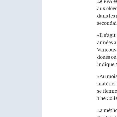
Le PPA e
aux élèv
dans les 
secondair
«Il s’ag
années a
Vancouve
doués ou
indique 
«Au mois 
matériel
se tienn
The Colle
La métho