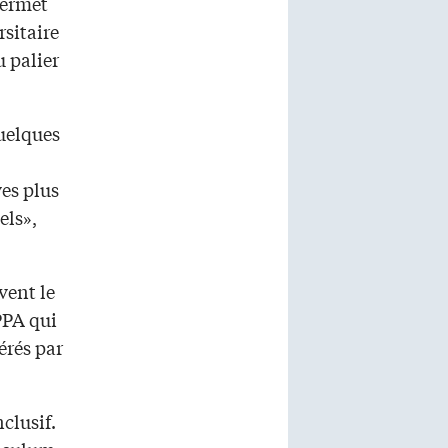
permet
sitaire
u palier
uelques
es plus
els»,
vent le
PPA qui
érés par
clusif.