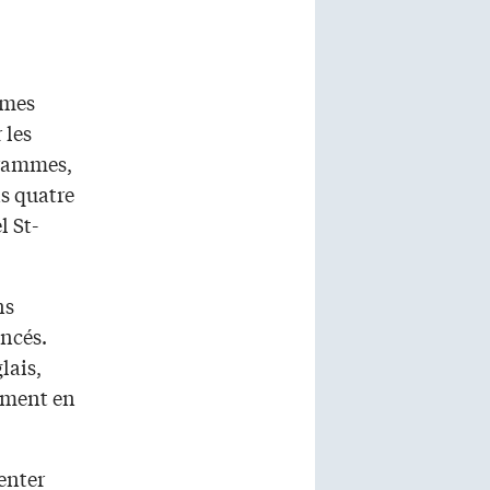
mmes
 les
grammes,
is quatre
l St-
ns
ncés.
lais,
lement en
enter