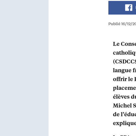
Publié 16/12/2
Le Conse
catholi
(CSDCCS)
langue f
offrir l
placemen
élèves d
Michel 
de l’édu
explique