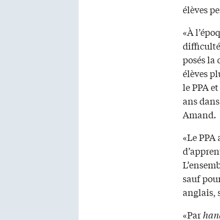
élèves p
«À l’épo
difficult
posés la 
élèves p
le PPA et
ans dans
Amand.
«Le PPA a
d’appren
L’ensemb
sauf pou
anglais, 
«Par
han