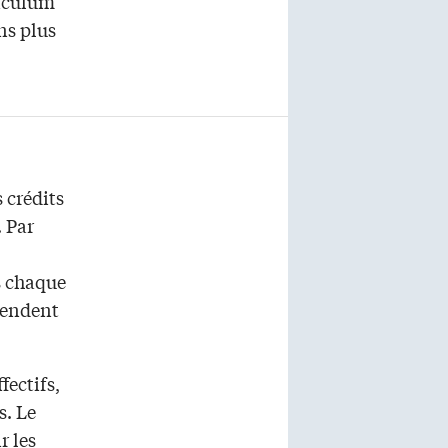
riculum
ns plus
 crédits
. Par
s chaque
pendent
fectifs,
s. Le
r les