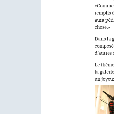
«Comme n
remplis d
aura péri
chose.»
Dans la 
composée 
d’autres 
Le thème
la galeri
un joyeux