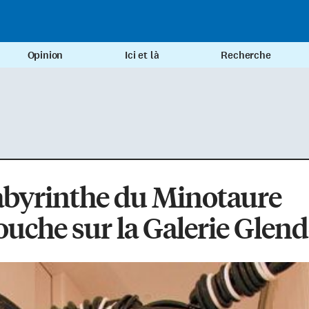
Opinion
Ici et là
Recherche
abyrinthe du Minotaure
uche sur la Galerie Glen