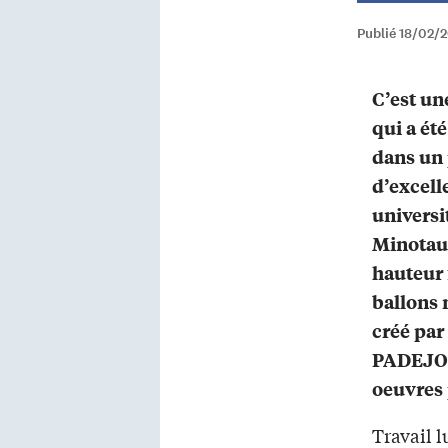
Publié 18/02/
C’est un
qui a ét
dans un 
d’excell
universi
Minotaur
hauteur 
ballons 
créé par 
PADEJO (
oeuvres 
Travail l