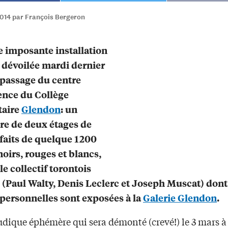
2014 par François Bergeron
e imposante installation
é dévoilée mardi dernier
passage du centre
ence du Collège
taire
Glendon
: un
e de deux étages de
faits de quelque 1200
noirs, rouges et blancs,
le collectif torontois
Paul Walty, Denis Leclerc et Joseph Muscat) dont
personnelles sont exposées à la
Galerie Glendon
.
udique éphémère qui sera démonté (crevé!) le 3 mars à