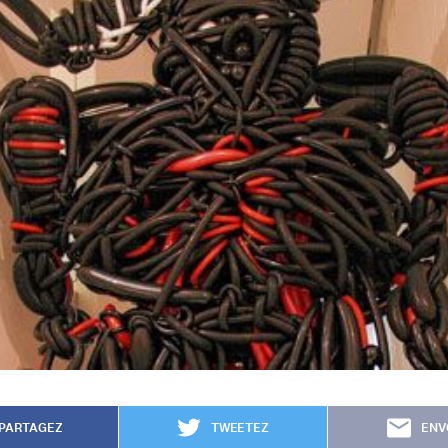
PARTAGEZ
TWEETEZ
ENV