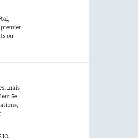
tal,
u premier
rts ou
tes, mais
leur 5e
ration»,
t
EJO.