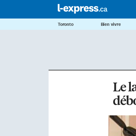
Toronto
Bien vivre
Le l
débo