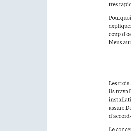
très rapi
Pourquoi
expliquen
coup d’oe
bleus au
Les trois
ils trava
installat
assure De
d’accord
Le conce