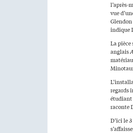
l’après-m
vue d’une
Glendon 
indique 
La pièce 
anglais
A
matériau 
Minotaur
L’install
regards 
étudiant
raconte 
D’ici le 
s’affaiss