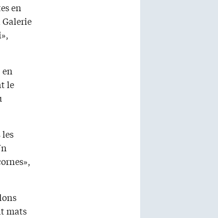
tes en
 Galerie
i»,
, en
t le
u
 les
Un
ornes»,
llons
nt mats