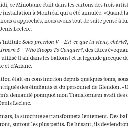
idi, ce Minotaure était dans les cartons des trois artis
 installation à Montréal qui a été annulée. «Quand la
nous a approchés, nous avons tout de suite pensé à lu
Denis Leclerc.
s’intitule
Sous-pression V – Est-ce que tu viens, chérie?
irborn 5 – Who Stoops To Conquer?
, des titres évoquan
utilisé (l’air dans les ballons) et la légende grecque d
e et d’Ariane.
ation était en construction depuis quelques jours, sous
intrigués des étudiants et du personnel de Glendon. «
 m’a demandé pourquoi mon Transformeur avait des c
Denis Leclerc.
3 mars, la structure se transformera lentement. Des ba
eront, surtout les plus petits. De luisant, ils deviendro