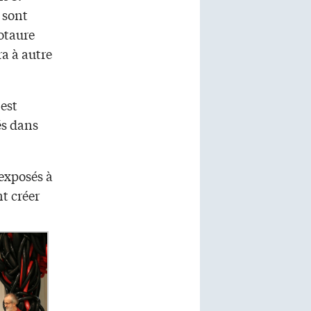
 sont
notaure
ra à autre
est
és dans
exposés à
t créer