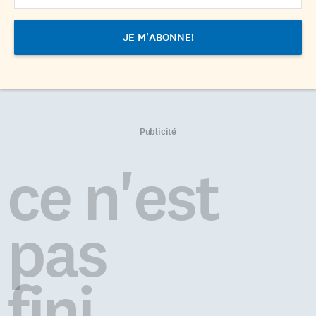
Publicité
ce n'est
pas
fini...