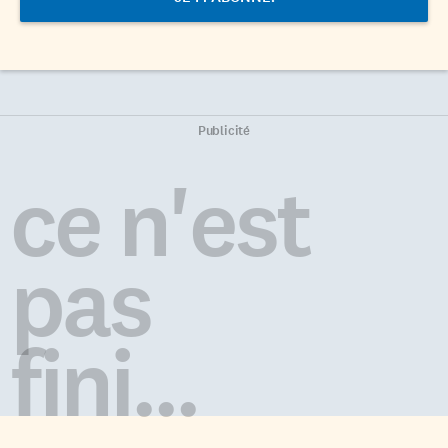
Publicité
ce n'est
pas
fini...