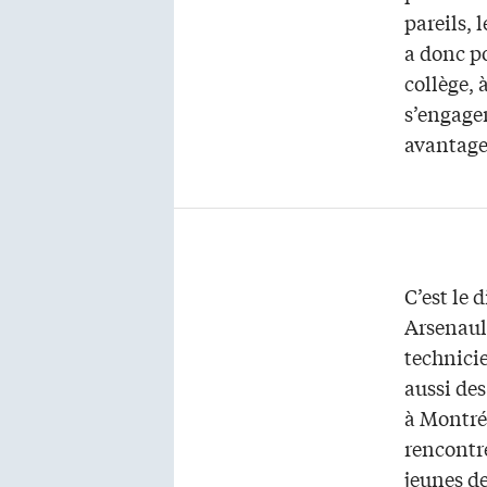
pareils, 
a donc p
collège, 
s’engager
avantages
C’est le 
Arsenault
technici
aussi de
à Montréa
rencontr
jeunes de