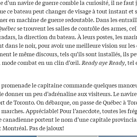
ite d’un navire de guerre comble la curiosité, il ne faut
ue ce bateau peut changer de visage à tout instant et 
mer en machine de guerre redoutable. Dans les entrail
 Québec
se trouvent les salles de contrôle des armes, cel
 radars, la direction du bateau. À leurs postes, les mar
nt dans le noir, pour avoir une meilleure vision sur les
nent le même discours, tels qu’ils sont installés, ils p
n mode combat en un clin d’œil.
Ready aye Ready
, tel
e promenade le capitaine commande quelques manœu
de donner un peu d’adrénaline aux visiteurs. Le navire 
ort de Toronto. On débarque, on passe de Québec à Tor
marches. Appréciable! Pour l’anecdote, toutes les fré
e canadienne portent le nom d’une capitale provincial
 Montréal. Pas de jaloux!