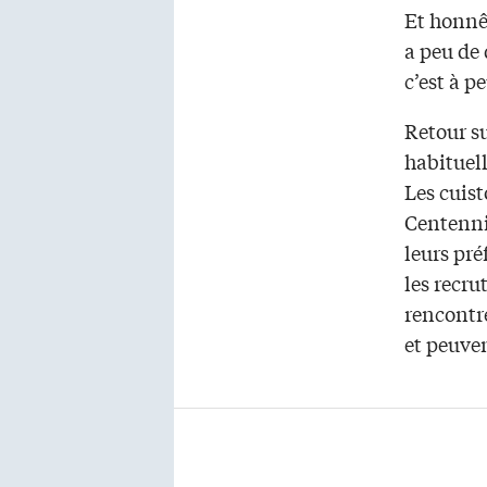
Et honnêt
a peu de 
c’est à p
Retour su
habituel
Les cuist
Centennia
leurs pré
les recru
rencontre
et peuven