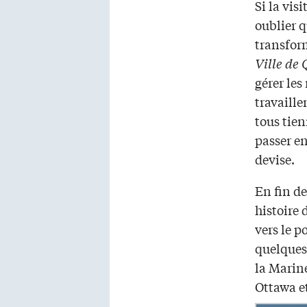
Si la vis
oublier q
transfor
Ville de
gérer les
travaille
tous tien
passer e
devise.
En fin d
histoire 
vers le p
quelques 
la Marin
Ottawa et