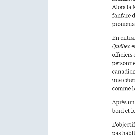
Alors la 
fanfare d
promenad
En entran
Québec
es
officiers
personnes
canadien,
une céré
comme lo
Après un
bord et l
L’objecti
pas habi