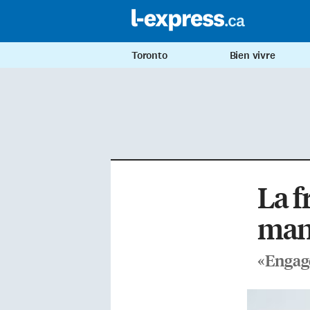
Toronto
Bien vivre
La f
mano
«Engage