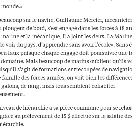
le monde.»
aucoup sur le navire, Guillaume Mercier, mécanicie
 plongeur de bord, s’est engagé dans les forces à 18 ans
 marine et la mécanique, il a joint les deux. La Marine
e voir du pays, d’apprendre sans avoir l’école». Sans é
 peu faux puisque chaque engagé doit poursuivre une 
 domaine. Mais beaucoup de marins oublient qu’ils v
uisqu’il s’agit de formations entrecoupées de navigati
 famille des forces armées, on voit bien les différence
e galons, de rang, mais tous semblent cohabiter
eusement.
iveau de hiérarchie a sa pièce commune pour se relax
râce au prélèvement de 15 $ effectué sur le salaire de
hiérarchie.