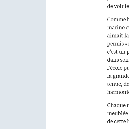
de voir 
Comme be
marine et
aimait la
permis «d
c’est un
dans son
l’école p
la grande
tenue, d
harmoni
Chaque n
meublée g
de cette 