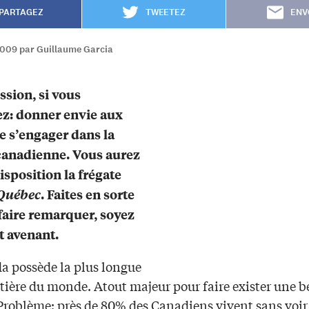
PARTAGEZ
TWEETEZ
ENV
2009 par Guillaume Garcia
ssion, si vous
ez: donner envie aux
e s’engager dans la
canadienne. Vous aurez
isposition la frégate
 Québec
. Faites en sorte
faire remarquer, soyez
t avenant.
a possède la plus longue
tière du monde. Atout majeur pour faire exister une b
Problème: près de 80% des Canadiens vivent sans voir 