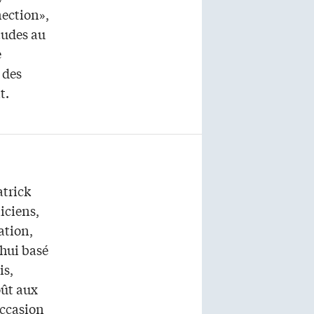
nection»,
tudes au
e
 des
t.
atrick
iciens,
ation,
hui basé
is,
oût aux
’occasion