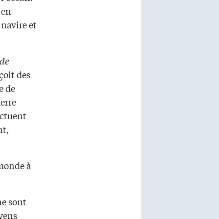
 en
 navire et
 de
çoit des
e de
erre
ectuent
nt,
 monde à
ne sont
oyens