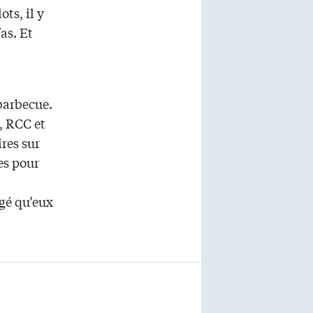
ots, il y
as. Et
barbecue.
, RCC et
res sur
es pour
âgé qu’eux