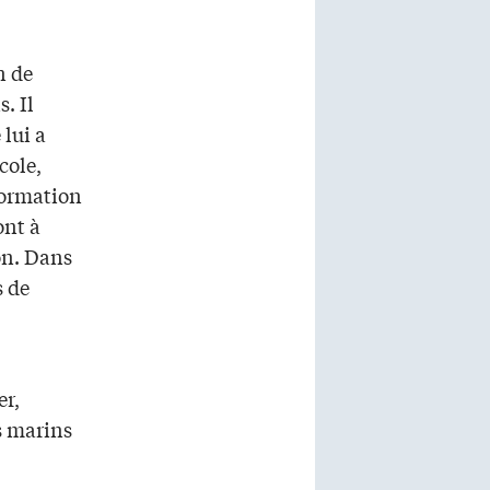
n de
. Il
 lui a
cole,
formation
ont à
on. Dans
s de
er,
s marins