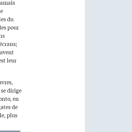
 jamais
se
les du
les pour
ins
 écrans;
euvent
 est leur
vres,
se dirige
onto, en
gates de
e, plus