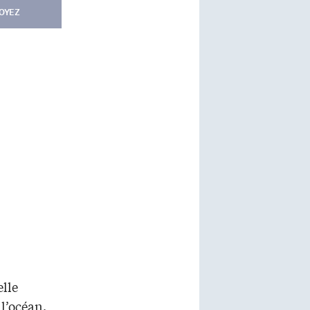
OYEZ
elle
l’océan.