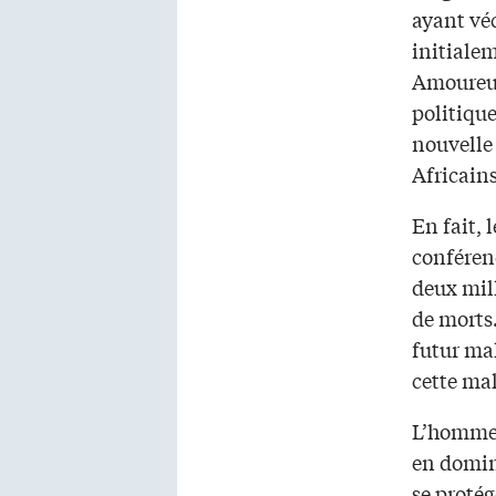
ayant véc
initiale
Amoureux»
politique
nouvelle
Africains
En fait, 
conférenc
deux mil
de morts.
futur ma
cette ma
L’homme e
en domina
se protég