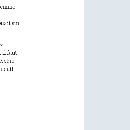
e femme
ouait sur
ez
 il faut
élèbre
ement!