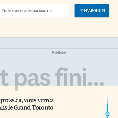
ail
dress
Publicité
 pas fini...
xpress.ca
, vous verrez
ans le Grand Toronto -