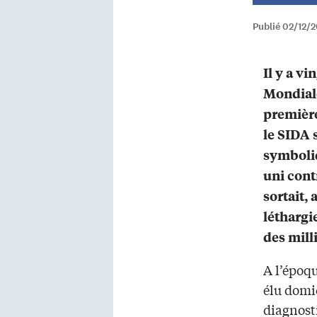
Publié 02/12/
Il y a vi
Mondiale
première
le SIDA 
symboli
uni cont
sortait,
léthargi
des mill
A l’époq
élu domic
diagnosti