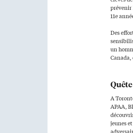
prévenir
11e année
Des effor
sensibili
un homme
Canada, 
Quête 
A Toronto
APAA, Bl
découvrir
jeunes et
adversai