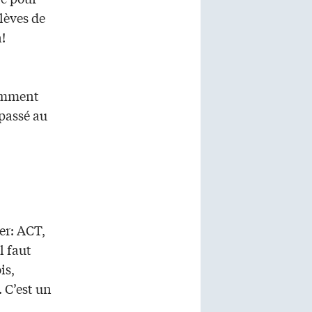
lèves de
!
Comment
 passé au
er: ACT,
 faut
is,
. C’est un