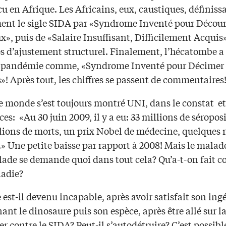
u en Afrique. Les Africains, eux, caustiques, définiss
ment le sigle SIDA par «Syndrome Inventé pour Décour
, puis de «Salaire Insuffisant, Difficilement Acquis»
s d’ajustement structurel. Finalement, l’hécatombe a 
 pandémie comme, «Syndrome Inventé pour Décimer 
»! Après tout, les chiffres se passent de commentaires
le monde s’est toujours montré UNI, dans le constat e
es: «Au 30 juin 2009, il y a eu: 33 millions de séroposi
lions de morts, un prix Nobel de médecine, quelques 
» Une petite baisse par rapport à 2008! Mais le malade
lade se demande quoi dans tout cela? Qu’a-t-on fait c
ladie?
st-il devenu incapable, après avoir satisfait son ing
nt le dinosaure puis son espèce, après être allé sur la
er contre le SIDA? Peut-il s’autodétruire? C’est possible