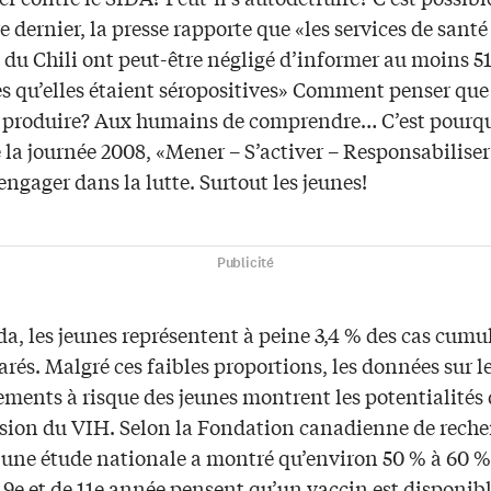
dernier, la presse rapporte que «les services de santé
 du Chili ont peut-être négligé d’informer au moins 5
s qu’elles étaient séropositives» Comment penser que
e produire? Aux humains de comprendre… C’est pourqu
la journée 2008, «Mener – S’activer – Responsabiliser
’engager dans la lutte. Surtout les jeunes!
Publicité
, les jeunes représentent à peine 3,4 % des cas cumul
arés. Malgré ces faibles proportions, les données sur l
ments à risque des jeunes montrent les potentialités 
sion du VIH. Selon la Fondation canadienne de reche
 une étude nationale a montré qu’environ 50 % à 60 %
 9e et de 11e année pensent qu’un vaccin est disponib