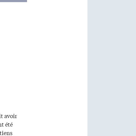
t avoir
nt été
tiens