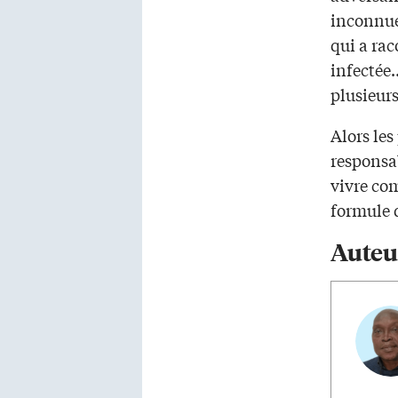
inconnues
qui a rac
infectée…
plusieurs
Alors les
responsab
vivre com
formule 
Auteu