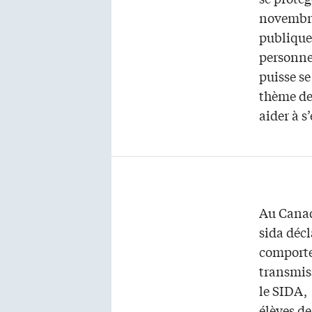
novembre 
publique
personne
puisse s
thème de 
aider à s
Au Canada
sida décl
comporte
transmis
le SIDA,
élèves de