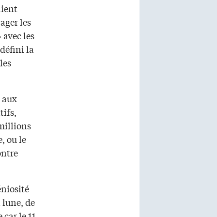
aient
ager les
 avec les
défini la
les
!
t aux
tifs,
millions
, ou le
ontre
éniosité
 lune, de
 car le 11