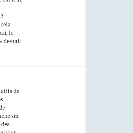
12
 cela
oi, le
» devrait
atifs de
es
de
rche sur
 des
le pour