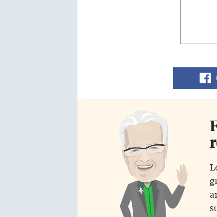
F
r
L
g
a
s