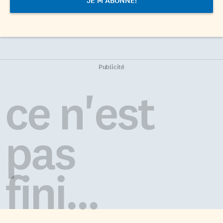
Publicité
ce n'est
pas
fini...