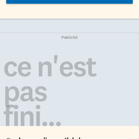
Publicité
ce n'est
pas
fini...