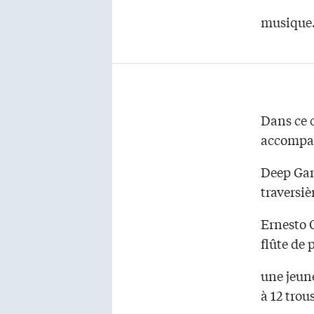
musique
Dans ce c
accompag
Deep Gang
traversi
Ernesto 
flûte de 
une jeun
à 12 tro