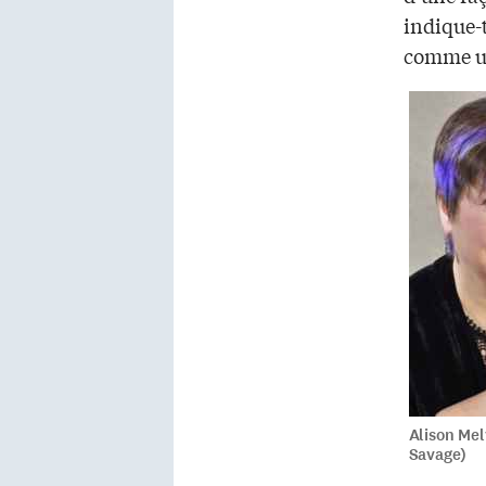
indique-t
comme un
Alison Mel
Savage)