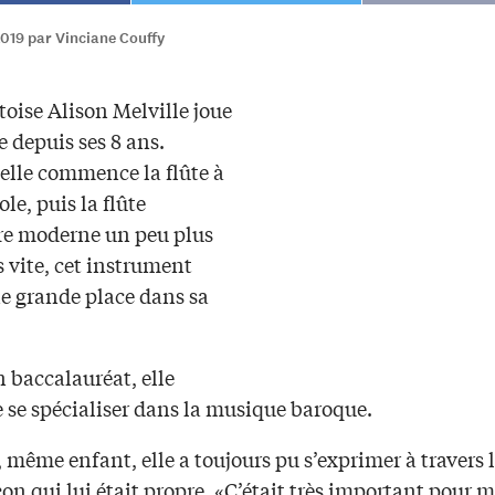
019 par Vinciane Couffy
oise Alison Melville joue
te depuis ses 8 ans.
 elle commence la flûte à
ole, puis la flûte
ère moderne un peu plus
s vite, cet instrument
e grande place dans sa
 baccalauréat, elle
 se spécialiser dans la musique baroque.
, même enfant, elle a toujours pu s’exprimer à travers l
on qui lui était propre. «C’était très important pour m