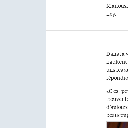
Kianoush 
ney.
Dans la v
habitent 
uns les a
répondron
«C’est po
trouver 
d’aujourd
beaucoup