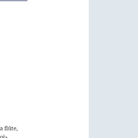
a flûte,
oi»,