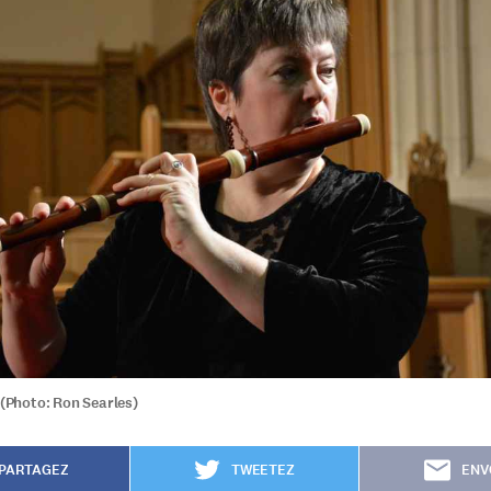
 (Photo: Ron Searles)
PARTAGEZ
TWEETEZ
ENV