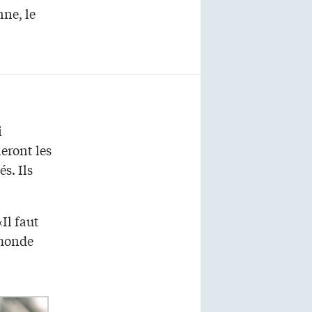
nne, le
i
eront les
s. Ils
Il faut
 monde