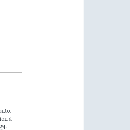
onto.
ion à
@l-