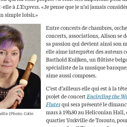
-elle à
L’Express
. «Je pense que je n’ai jamais considér
 simple loisir.»
Entre concerts de chambres, orche
concerts, associations, Alison se 
sa passion qui devient ainsi son mé
elle aime interpréter des auteurs
Barthold Kuijken, un flûtiste belg
spécialiste de la musique baroque;
aime aussi composer.
C’est d’ailleurs elle qui est à la têt
projet de concert
Encircling the W
Flutes
qui sera présenté le dimanc
mars à 19h30 au Heliconian Hall, 
ville (Photo: Colin
quartier Yorkville de Toronto, pou