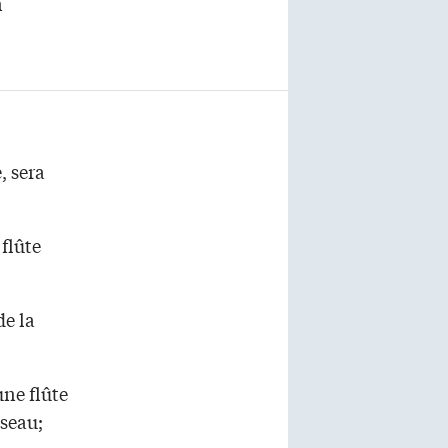
n
, sera
flûte
de la
une flûte
oseau;