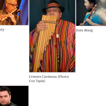
uly
Dora Wang
Ernesto Cardenas (Photo:
Eva Tapia)