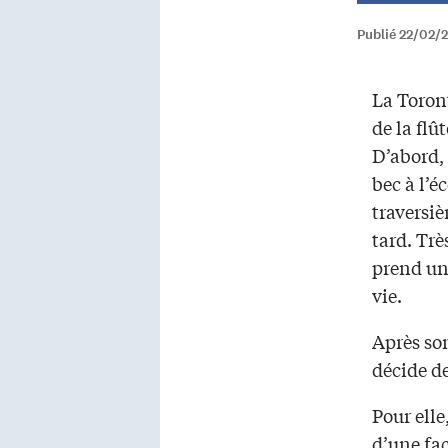
Publié 22/02/2
La Toront
de la flû
D’abord,
bec à l’éc
traversi
tard. Trè
prend un
vie.
Après son
décide de
Pour elle
d’une faç