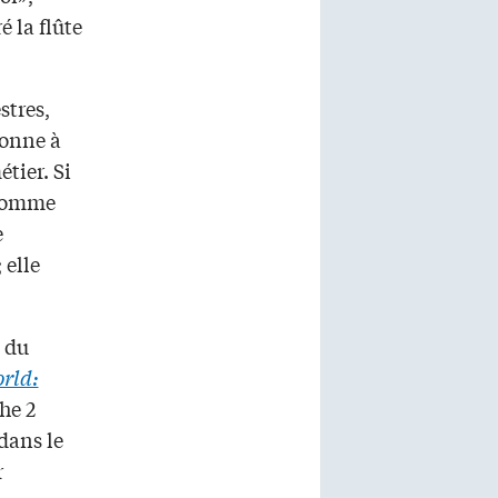
é la flûte
stres,
donne à
tier. Si
 comme
e
 elle
e du
orld:
he 2
dans le
r