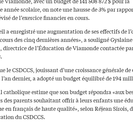
de Viamonde, avec un budget de 141 508 872 $ pour la
e année scolaire, on note une hausse de 3% par rappor
visé de l’exercice financier en cours.
il a enregistré une augmentation de ses effectifs de l’
 cours des cinq dernières années», a souligné Gyslain
t, directrice de l’Éducation de Viamonde contactée pa
s
.
ue le CSDCCS, jouissant d’une croissance générale de
 l’an dernier, a adopté un budget équilibré de 194 mill
il catholique estime que son budget répondra «aux be
s des parents souhaitant offrir à leurs enfants une éd
e en français de haute qualité», selon Réjean Sirois, d
cation du CSDCCS.