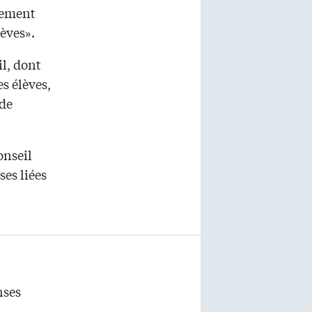
llement
lèves».
il, dont
es élèves,
 de
onseil
es liées
nses