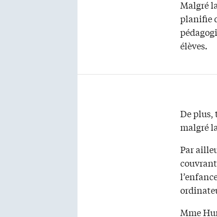
Malgré l
planifie 
pédagogi
élèves.
De plus, 
malgré la
Par aill
couvrant 
l’enfance
ordinate
Mme Hunt