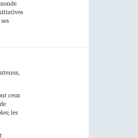
amonde
nitiatives
 ses
intenus,
ont ceux
 de
les; les
t