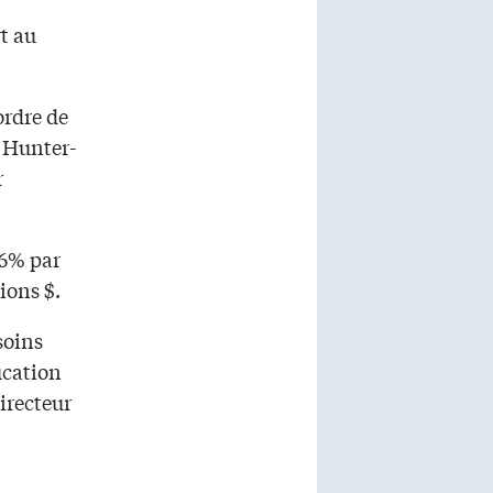
t au
ordre de
e Hunter-
r
 6% par
ions $.
soins
ucation
irecteur