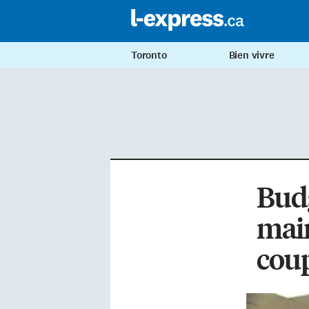
Toronto
Bien vivre
Budg
main
cou