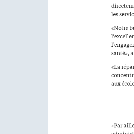
directeme
les servi
«Notre bu
l’excelle
l’engage
santé», a
«La répar
concentre
aux école
«Par aill
administ