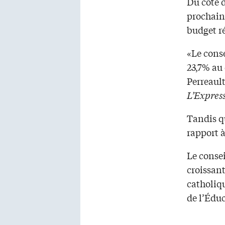
Du côté 
prochain
budget ré
«Le conse
23,7% au
Perreaul
L’Expres
Tandis q
rapport à
Le conse
croissant
catholiqu
de l’Édu