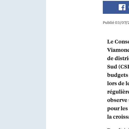
Publié 03/07/
Le Conse
Viamonde
de distr
Sud (CS
budgets 
lors de 
régulièr
observe
pour les
la crois