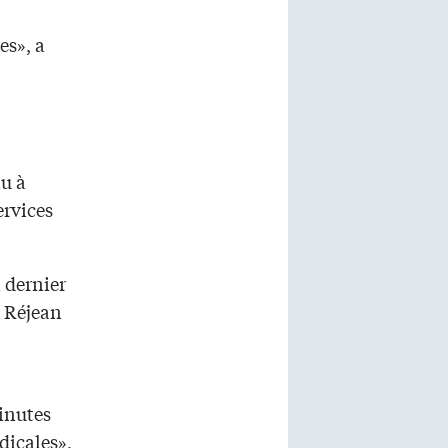
es», a
nu à
ervices
n dernier
é Réjean
inutes
dicales»,