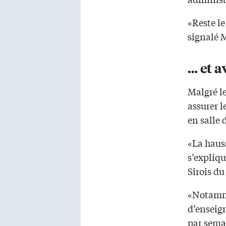
«Reste le
signalé 
… et a
Malgré le
assurer l
en salle 
«La hauss
s’expliqu
Sirois d
«Notamme
d’enseig
par sema