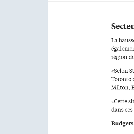
Secteu
La hauss
égalemen
région d
«Selon St
Toronto 
Milton, B
«Cette si
dans ces 
Budgets 