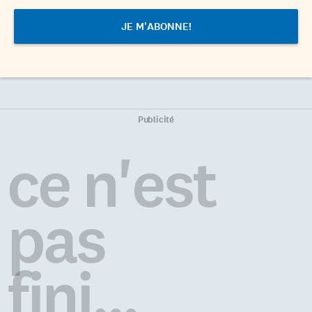
Publicité
ce n'est
pas
fini...