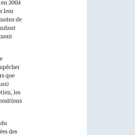
 en 2003
r leur
 moins de
endant
ement
le
empêcher
rs que
urs)
tien, les
positions
 du
dées des