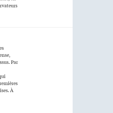
ervateurs
es
fense,
ssus. Par
qui
Premières
ises. À