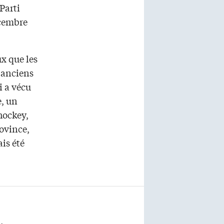
Parti
écembre
x que les
 anciens
i a vécu
e, un
hockey,
ovince,
is été