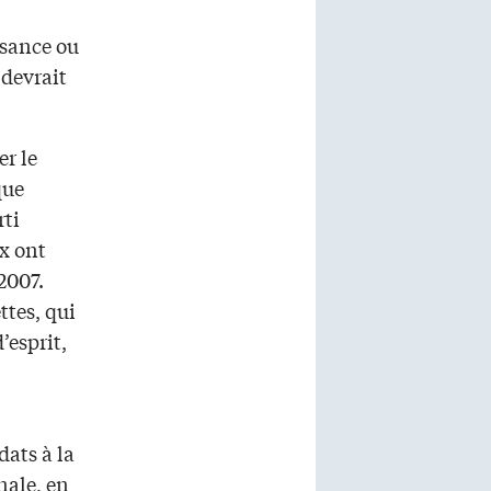
ssance ou
 devrait
r le
que
rti
x ont
n 2007.
ttes, qui
’esprit,
dats à la
nale, en