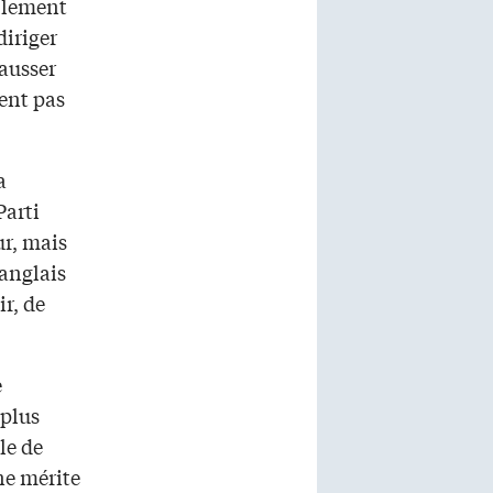
llement
diriger
hausser
ent pas
a
Parti
ur, mais
 anglais
r, de
e
 plus
le de
ne mérite