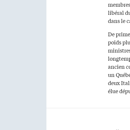
membres e
libéral d
dans le 
De prime
poids pl
ministres
longtemp
ancien c
un Québé
deux Ital
élue dép