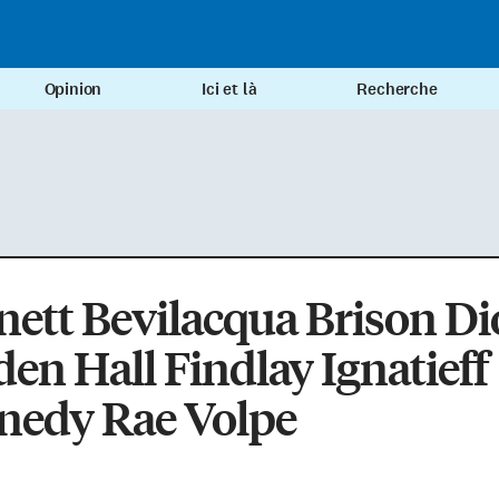
Opinion
Ici et là
Recherche
ett Bevilacqua Brison D
en Hall Findlay Ignatieff
nedy Rae Volpe