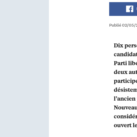
Publié 02/05/
Dix pers
candidat
Parti li
deux aut
participe
désiste
l’ancien
Nouveau
considé
ouvert l