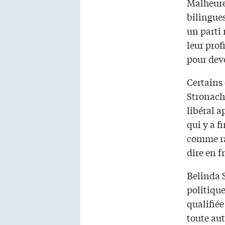
Malheure
bilingues
un parti 
leur pro
pour dev
Certains 
Stronach,
libéral a
qui y a f
comme rai
dire en f
Belinda S
politique
qualifiée
toute aut