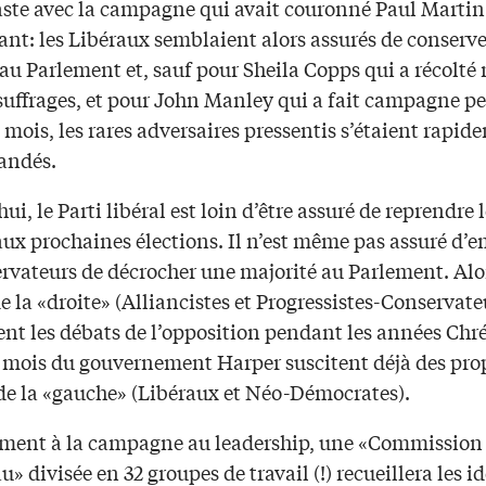
aste avec la campagne qui avait couronné Paul Martin
ant: les Libéraux semblaient alors assurés de conserve
au Parlement et, sauf pour Sheila Copps qui a récolté
suffrages, et pour John Manley qui a fait campagne p
mois, les rares adversaires pressentis s’étaient rapid
ndés.
ui, le Parti libéral est loin d’être assuré de reprendre 
aux prochaines élections. Il n’est même pas assuré d’
ervateurs de décrocher une majorité au Parlement. Alo
e la «droite» (Alliancistes et Progressistes-Conservate
nt les débats de l’opposition pendant les années Chré
 mois du gouvernement Harper suscitent déjà des pro
de la «gauche» (Libéraux et Néo-Démocrates).
ement à la campagne au leadership, une «Commission
» divisée en 32 groupes de travail (!) recueillera les i