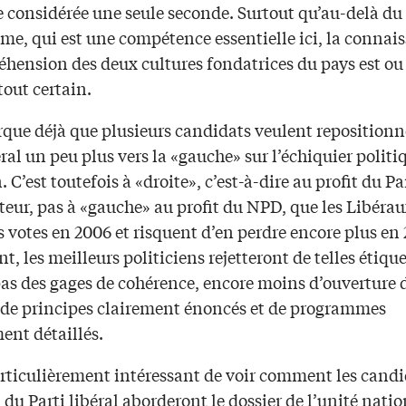
e considérée une seule seconde. Surtout qu’au-delà du
me, qui est une compétence essentielle ici, la connai
éhension des deux cultures fondatrices du pays est ou
tout certain.
que déjà que plusieurs candidats veulent repositionne
éral un peu plus vers la «gauche» sur l’échiquier politi
 C’est toutefois à «droite», c’est-à-dire au profit du Pa
teur, pas à «gauche» au profit du NPD, que les Libérau
s votes en 2006 et risquent d’en perdre encore plus e
, les meilleurs politiciens rejetteront de telles étique
as des gages de cohérence, encore moins d’ouverture d
t de principes clairement énoncés et de programmes
ent détaillés.
articulièrement intéressant de voir comment les candi
 du Parti libéral aborderont le dossier de l’unité natio