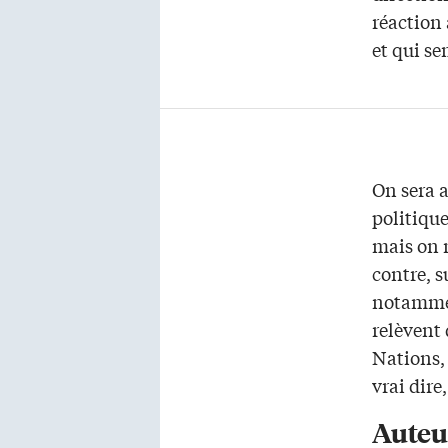
réaction
et qui se
On sera a
politique
mais on n
contre, s
notamment
relèvent 
Nations, 
vrai dire
Auteu