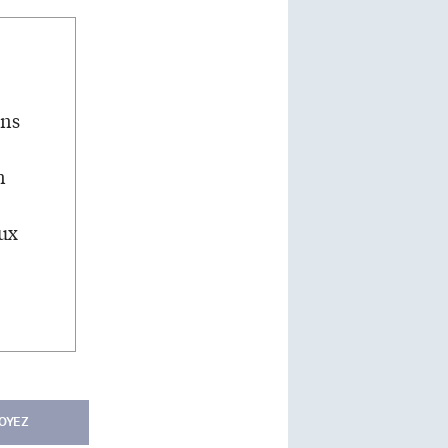
ans
n
eux
OYEZ