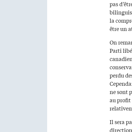
pas d’êtr
bilinguis
la compr
être un a
On remar
Parti lib
canadien.
conserva
perdu de
Cependant
ne sont p
au profi
relativem
Il sera p
direction