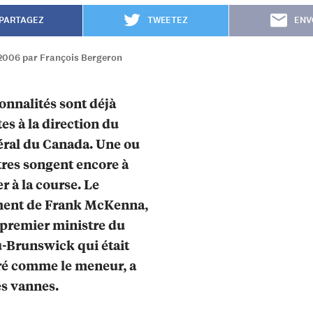
PARTAGEZ
TWEETEZ
ENV
2006 par François Bergeron
onnalités sont déjà
es à la direction du
béral du Canada. Une ou
res songent encore à
r à la course. Le
ment de Frank McKenna,
 premier ministre du
-Brunswick qui était
ré comme le meneur, a
es vannes.