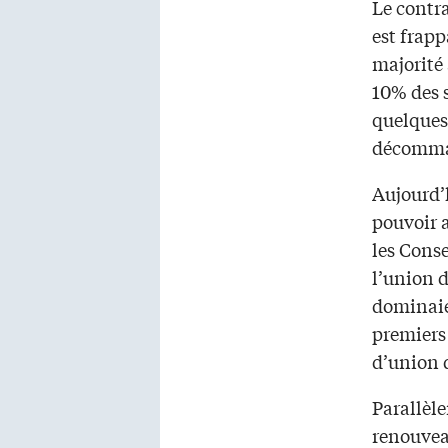
Le contr
est frapp
majorité 
10% des 
quelques 
décomma
Aujourd’h
pouvoir 
les Cons
l’union d
dominaie
premiers
d’union 
Parallèl
renouveau