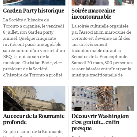
Garden Party historique
Soirée marocaine
incontournable
La Société d’histoire de
Toronto a organisé, le vendredi
La soirée culturelle organisée
8 juillet, son Garden party
par l’Association marocaine de
annuel. Quelque cinquante
Toronto est devenue au fil des
invités ont passé une agréable
ans un évènement
soirée autour d’un verre et d’un
incontournable durant la
BBQ, le tout au son de la
Semaine de la Francophonie.
musique. Christian Bode, vice-
Samedi 20 mars, 300 personnes
président de la Société
se sont laissées entraîner par la
d’histoire de Toronto a profité
musique traditionnelle de
de l’occasion pour rappeler le
l’Orchestre Rachid et du groupe
lancement, le 11 juin dernier, du
africain Akwaba, et se sont
«Sentier partagé» le long des
délectées d’une cuisine
rives de la rivière Humber. M.
marocaine tout en couleurs et
Bode a annoncé que,
saveurs. Plusieurs dignitaires,
prochainement, le Sentier
dont Jérôme Cauchard, consul
Au coeur de la Roumanie
Découvrir Washington
partagé va abriter une
général de France à Toronto,
profonde
c’est gratuit… enfin
exposition d’œuvres d’art. La
George Smitherman candidat à
presque
Société rêve d’un pont sur la
la mairie de Toronto et Khaled
En plein cœur de la Roumanie,
rivière afin de boucler la
Mouammar, président de la