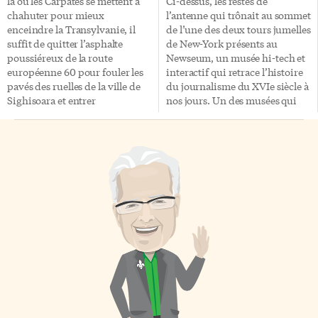
là où les Carpates se mettent à
Ci-dessus, les restes de
boucle… Une chose est certaine:
Fédération canado-arabe,
chahuter pour mieux
l’antenne qui trônait au sommet
[…]
étaient présents à cette soirée.
enceindre la Transylvanie, il
de l’une des deux tours jumelles
L’Association marocaine de
suffit de quitter l’asphalte
de New-York présents au
Toronto et son dynamique
poussiéreux de la route
Newseum, un musée hi-tech et
président, Mohamed Smyej,
européenne 60 pour fouler les
interactif qui retrace l’histoire
ont […]
pavés des ruelles de la ville de
du journalisme du XVIe siècle à
Sighisoara et entrer
nos jours. Un des musées qui
soudainement dans l’époque
marie le mieux le ludique et
médiévale. Avec son passé
l’information. Le Newseum est
tourmenté, fortifiée comme
un «must», malgré le fait qu’il
pour mieux se protéger de la
soit – fait inhabituel à
modernité douteuse qui
Washington! – payant (20$).
l’entoure, la ville est un témoin
privilégié de l’histoire
européenne. Nous sommes au
XIIe siècle et l’Europe tremble
devant les Mongols de Gengis
Khan et de son fils Ogodai, dont
la soif de sang, la cruauté
raffinée et […]