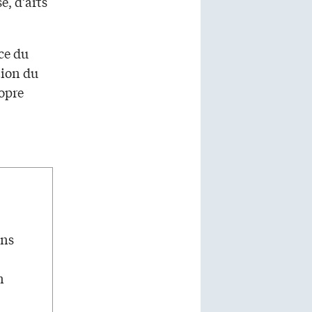
e, d’arts
ice du
ction du
opre
ans
n