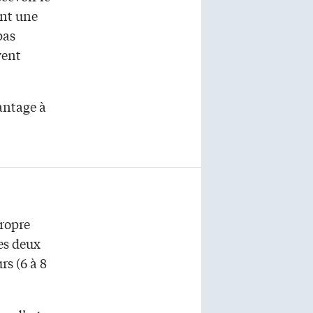
ant une
pas
vent
vantage à
propre
les deux
s (6 à 8