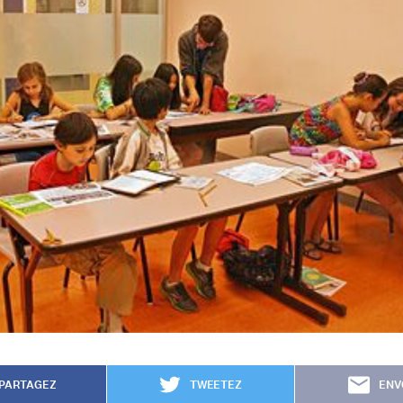
PARTAGEZ
TWEETEZ
ENV