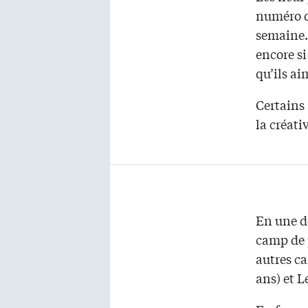
numéro 
semaine. 
encore si
qu’ils ai
Certains 
la créati
En une de
camp de j
autres c
ans) et L