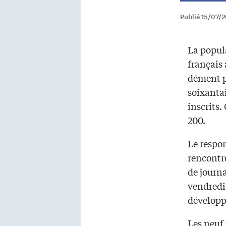
Publié 15/07/
La popul
français
dément pa
soixantai
inscrits. 
200.
Le respon
rencontr
de journ
vendredi 
dévelop
Les neuf