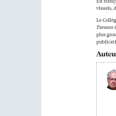
En frança
visuels, 
Le Collèg
Toronto 
plus gro
publicat
Auteu