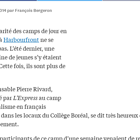
2014 par François Bergeron
arité des camps de jour en
 à
Harbourfront
ne se
s. L’été dernier, une
ne de jeunes s’y étaient
Cette fois, ils sont plus de
sable Pierre Rivard,
é par
L’Express
au camp
alisme en français
dans les locaux du Collège Boréal, se dit très heureux 
pement.
 participants de ce camp d’une semaine venaient de re