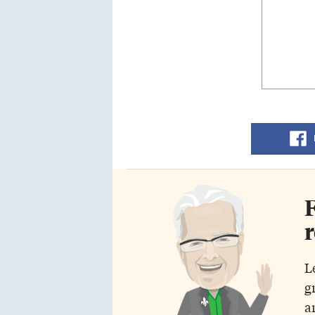
F
r
L
g
a