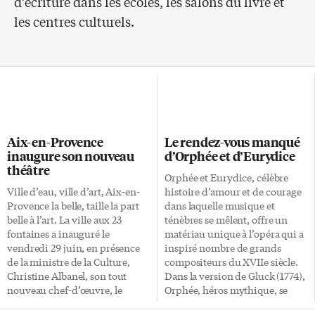
d’écriture dans les écoles, les salons du livre et
les centres culturels.
Aix-en-Provence
Le rendez-vous manqué
inaugure son nouveau
d’Orphée et d’Eurydice
théâtre
Orphée et Eurydice, célèbre
Ville d’eau, ville d’art, Aix-en-
histoire d’amour et de courage
Provence la belle, taille la part
dans laquelle musique et
belle à l’art. La ville aux 23
ténèbres se mêlent, offre un
fontaines a inauguré le
matériau unique à l’opéra qui a
vendredi 29 juin, en présence
inspiré nombre de grands
de la ministre de la Culture,
compositeurs du XVIIe siècle.
Christine Albanel, son tout
Dans la version de Gluck (1774),
nouveau chef-d’œuvre, le
Orphée, héros mythique, se
Grand Théâtre de Provence.
meurt depuis qu’il a perdu son