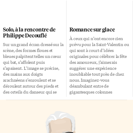
Edifié aux portes du cœur
Eurydice. Les dieux, émus par
historique de la ville, dans le
sa douleur, lui permettent
quartier Sextius-Mirabeau, qui
d’aller chercher son aimée
prolonge agréablement le Cours
retenue au cœur des ténèbres à
Mirabeau, au-delà de la place de
une condition: Orphée ne doit
Solo, à la rencontre de
Romance sur glace
la Rotonde, ce théâtre moderne
pas regarder Eurydice avant
Philippe Decouflé
aux allures de Colysée
qu’ils ne soient tous deux sortis
À ceux qui n’ont encore rien
accueillera à chaque
des abîmes. Pour triompher de
Sur un grand écran dressé sur la
prévu pour la Saint-Valentin ou
représentation, jusqu’à 1 350
l’enfer, Orphée se sert de sa lyre
scène, des formes floues et
qui sont à court d’idées
spectateurs tout au long de
et de sa voix et charme […]
bleues palpitent telles un cœur
originales pour célébrer la fête
l’année. Conçu par les
qui bat, s’affolent puis
des amoureux, j’aimerais
architectes italiens Vittorio
s’apaisent. L’image se précise,
suggérer une expérience
Gregotti et Paolo Colao, Le […]
des mains aux doigts
inoubliable tout près de chez
arachnéens s’enroulent et se
nous. Imaginez-vous
déroulent autour des pieds et
déambulant entre de
des orteils du danseur qui se
gigantesques colonnes
révèle peu à peu en
sculptées translucides, vous
transparence derrière l’écran.
arrêtant sous un lustre
Philippe Decouflé nous capture
immense à la pureté cristalline,
dans la toile artistique de ses
ou accoudés à un bar de glace
doutes intimes et de son
aux reflets bleutés. Éveillez vos
spectacle Solo: Le doute qui
sens à la pureté minérale de