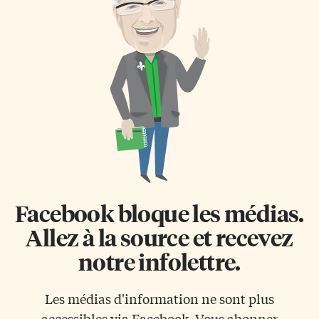
m’habite qui était présenté du
cette cathédrale opalescente et
20 au 24 mars au centre
déclarez votre flamme à l’élu(e)
Habourfront. La scène
de votre cœur ou renouvelez
torontoise attendait avec
vos vœux dans une chapelle
impatience le nouveau
blanche. Laissez-vous
spectacle de cet artiste français
transporter dans l’univers
passionné par l’expression […]
unique et insolite de l’Hôtel de
Glace […]
Facebook bloque les médias.
Allez à la source et recevez
notre infolettre.
Les médias d'information ne sont plus
accessibles via Facebook. Vous abonner