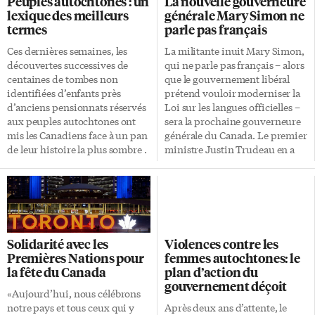
Peuples autochtones : un
La nouvelle gouverneure
survie. Ma langue seconde,
maintenant avec cette
lexique des meilleurs
générale Mary Simon ne
l’anglais, m’a ouvert les portes
perspectives autochtones en
termes
parle pas français
du reste du monde. Je
éducation? Les découvertes de
m’engage à apprendre l’autre
tombes d’enfants non marquées
Ces dernières semaines, les
La militante inuit Mary Simon,
langue officielle du Canada, le
sur les terrains d’anciens
découvertes successives de
qui ne parle pas français – alors
français», a déclaré la nouvelle
pensionnats autochtones ont
centaines de tombes non
que le gouvernement libéral
gouverneure lors de sa
suscité la consternation à
identifiées d’enfants près
prétend vouloir moderniser la
cérémonie d’installation à
travers le Canada. Pourtant,
d’anciens pensionnats réservés
Loi sur les langues officielles –
Ottawa, ce lundi 26 juillet. […]
cette situation était bien
aux peuples autochtones ont
sera la prochaine gouverneure
connue des communautés
mis les Canadiens face à un pan
générale du Canada. Le premier
autochtones. La CVR en avait
de leur histoire la plus sombre .
ministre Justin Trudeau en a
fait état dans son rapport en
Depuis, des citoyens
fait l’annonce ce mardi 6
2015. […]
s’éduquent, discutent et
janvier au Musée canadien de
participent à des marches en
l’histoire. Elle succède à Julie
soutien aux peuples
Payette, qui a démissionné en
autochtones dont les droits les
janvier dernier, peu avant le
plus fondamentaux ont été
dépôt d’un rapport accablant
Solidarité avec les
Violences contre les
bafoués. Dans ce contexte plus
sur le climat de travail à Rideau
Premières Nations pour
femmes autochtones: le
que sensible, Francopresse s’est
Hall. Le juge en chef de la Cour
la fête du Canada
plan d’action du
attaché à produire un lexique
suprême, Richard Wagner,
gouvernement déçoit
des termes de bases à utiliser
assurait l’intérim. Mary Simon
«Aujourd’hui, nous célébrons
pour éviter que les mots ne
devient la 30e gouverneure
notre pays et tous ceux qui y
Après deux ans d’attente, le