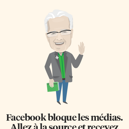
Quarante ans plus tard, le
au Canada. Une fois arrivée à
chandail refit surface lorsqu’elle
destination, l’enseignante a lu
décida de raconter son histoire.
sur place une centaine de lettres
Aujourd’hui, le gilet arraché est
écrites par ses élèves et d’autres
devenu un symbole de la
jeunes Ontariens, choqués de
Journée nationale sur la vérité
cette iniquité. Elle espère
et la réconciliation, observée
désormais amener le projet à
pour la première fois ce
l’échelle nationale. Les statues
30 septembre. Francopresse a
de John A. Macdonald
parlé à deux femmes qui ont
attaquées Le tout a commencé
contribué à faire du 30
alors que Marie-Josée Lefebvre
septembre un jour de réflexion:
enseignait l’histoire
Phyllis Webstad, fondatrice de
canadienne de l’époque de
l’Orange Shirt Society, […]
John A. Macdonald à ses élèves
de […]
Facebook bloque les médias.
Allez à la source et recevez