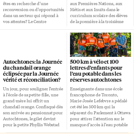
êtes en recherche d’une
aux Premières Nations, aux
reconversion ou d’opportunités
Métis et aux Inuits dans le
dans un secteur qui répond à
curriculum scolaire des élèves
vos attentes? Le Centre
de la première à la troisième
francophone du Grand Toronto
année. Ce n’est pas une
(CFGT) organise une foire de
coïncidence que le
l’emploi à destination des
gouvernement ontarien ait fait
personnes bilingues
cette annonce la veille de la
français/anglais. Des
première Journée nationale de
employeurs issus de secteurs
la vérité et de la réconciliation
Autochtones: la Journée
500 km à vélo et 100
variés y présenteront leurs
(30 septembre). Le ministre
du chandail orange
lettres d’enfants pour
offres. Le monde de l’éducation
Stephen Lecce a annoncé que le
éclipsée par la Journée
l’eau potable dans les
(Conseil scolaire MonAvenir,
curriculum scolaire des paliers
vérité et réconciliation?
réserves autochtones
Conseil scolaire Viamonde,
élémentaires de première,
Toronto French School, le
deuxième et troisième année
Un jour, pour souligner l’entrée
Enseignante dans une école
ministère ontarien de
sera mis à jour pour inclure des
à l’école de sa petite-fille, une
francophone de Toronto,
l’Éducation), de la banque et de
apprentissages sur le système
grand-mère lui offrit un
Marie-Josée Lefebvre a pédalé
la finance (Desjardins, RBC,
d’écoles résidentielles, sur
chandail orange. Confisqué dès
cet été les 500 km qui la
Scotia Bank), ou encore de la
l’histoire des Autochtones et
son arrivée au pensionnat pour
séparent du Parlement à Ottawa
technologie (DELL) seront
[…]
Autochtones, le gilet devint
pour attirer l’attention sur le
représentés. Au total, environ
pour la petite Phyllis Webstad
manque d’accès à l’eau potable
25 […]
un symbole d’espoirs déçus.
dans des réserves autochtones