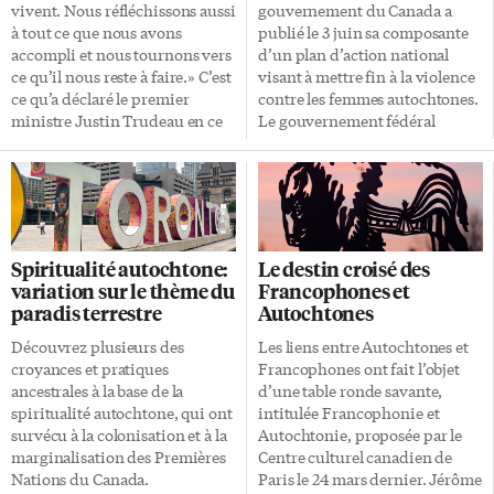
blessent autant que les actes.
générale du Canada. «Mme
vivent. Nous réfléchissons aussi
gouvernement du Canada a
Termes généraux Peuples
Simon […]
à tout ce que nous avons
publié le 3 juin sa composante
autochtones : Terme utilisé
accompli et nous tournons vers
d’un plan d’action national
au paragraphe 35 (1) de la Loi
ce qu’il nous reste à faire.» C’est
visant à mettre fin à la violence
constitutionnelle de […]
ce qu’a déclaré le premier
contre les femmes autochtones.
ministre Justin Trudeau en ce
Le gouvernement fédéral
1er juillet, fête du Canada, dans
s’engage notamment à lutter
un message 2021 dont chaque
contre le racisme dans le
mot a sûrement été pesé et sous-
système de santé, à soutenir les
pesé par une armée de
services de sécurité
conseillers politiques. Après
communautaires et à améliorer
plus d’un an de sacrifices pour
l’accès à la justice. Trop peu,
Spiritualité autochtone:
Le destin croisé des
enrayer la pandémie de covid,
trop tard pour les femmes
variation sur le thème du
Francophones et
et après les récentes
autochtones Plusieurs femmes
paradis terrestre
Autochtones
découvertes de centaines de
autochtones estiment cette
tombes d’enfants autochtones
réponse insuffisante et tardive.
Découvrez plusieurs des
Les liens entre Autochtones et
près des anciens pensionnats, le
«Il n’y a aucune mesure
croyances et pratiques
Francophones ont fait l’objet
gouvernement libéral n’a pas
tangible, aucun échéancier
ancestrales à la base de la
d’une table ronde savante,
versé dans […]
clair, aucun budget établi»,
spiritualité autochtone, qui ont
intitulée Francophonie et
déplore Lynne Groulx,
survécu à la colonisation et à la
Autochtonie, proposée par le
présidente de l’Association des
marginalisation des Premières
Centre culturel canadien de
femmes autochtones du Canada
Nations du Canada.
Paris le 24 mars dernier. Jérôme