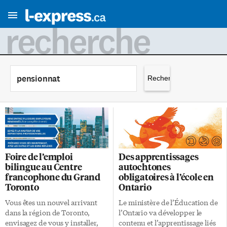
recherche
Rechercher :
Foire de l’emploi
Des apprentissages
bilingue au Centre
autochtones
francophone du Grand
obligatoires à l’école en
Toronto
Ontario
Vous êtes un nouvel arrivant
Le ministère de l’Éducation de
dans la région de Toronto,
l’Ontario va développer le
envisagez de vous y installer,
contenu et l’apprentissage liés