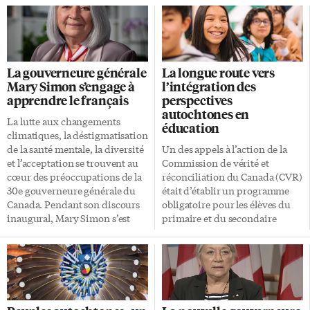
La gouverneure générale
La longue route vers
Mary Simon s’engage à
l’intégration des
apprendre le français
perspectives
autochtones en
La lutte aux changements
éducation
climatiques, la déstigmatisation
de la santé mentale, la diversité
Un des appels à l’action de la
et l’acceptation se trouvent au
Commission de vérité et
cœur des préoccupations de la
réconciliation du Canada (CVR)
30e gouverneure générale du
était d’établir un programme
Canada. Pendant son discours
obligatoire pour les élèves du
inaugural, Mary Simon s’est
primaire et du secondaire
aussi engagée formellement à
«portant sur les pensionnats, les
apprendre le français. «Ma
traités, de même que les
langue maternelle, l’inuktitut,
contributions passées et
est la langue qui définit les
contemporaines des peuples
Inuits comme peuple. Et c’est le
autochtones à l’histoire du
fondement même de notre
Canada». Où en est-on