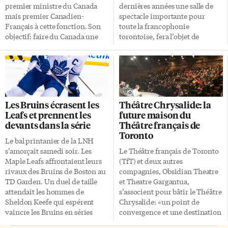
premier ministre du Canada
dernières années une salle de
mais premier Canadien-
spectacle importante pour
Français à cette fonction. Son
toute la francophonie
objectif: faire du Canada une
torontoise, fera l’objet de
grande puissance à l’aide d’une
travaux de rénovation majeurs
politique migratoire. C’est ce
au printemps 2025. Les écoles
que nous a fait découvrir le
des conseils scolaires
conférencier et
MonAvenir (catholique) et
comédien Christian Bode, lors
Viamonde (laïc) partagent le
de la conférence Wilfrid Laurier
même édifice et ses
Les Bruins écrasent les
Théâtre Chrysalide: la
– les Doukhobors, les
installations, dont l’auditorium
Leafs et prennent les
future maison du
Ukrainiens, les Français, les
de 700 places, au 330 avenue
devants dans la série
Théâtre français de
Noirs, organisée par la Société
Landsdowne, presqu’à l’angle
Toronto
d’Histoire de Toronto, la
de la rue College, à l’Ouest du
Le bal printanier de la LNH
semaine dernière à l’Alliance
centre-ville. Grâce à un
s’amorçait samedi soir. Les
Le Théâtre français de Toronto
française. C’est sous la forme
financement de 1,5 million $ du
Maple Leafs affrontaient leurs
(TfT) et deux autres
d’une «conférence théâtrale» –
gouvernement du Canada dans
rivaux des Bruins de Boston au
compagnies, Obsidian Theatre
pas une pièce de théâtre, mais
le cadre de l’entente Canada-
TD Garden. Un duel de taille
et Theatre Gargantua,
presque – que Christian Bode
Ontario relative à
attendait les hommes de
s’associent pour bâtir le Théâtre
s’est […]
l’enseignement dans la langue
Sheldon Keefe qui espérent
Chrysalide: «un point de
de la minorité, l’équipement
vaincre les Bruins en séries
convergence et une destination
audiovisuel sera mis à […]
pour une première fois depuis
incontournable pour les