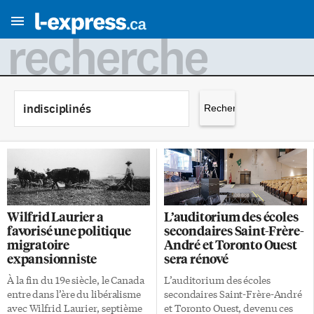
recherche
Rechercher :
Wilfrid Laurier a
L’auditorium des écoles
favorisé une politique
secondaires Saint-Frère-
migratoire
André et Toronto Ouest
expansionniste
sera rénové
À la fin du 19e siècle, le Canada
L’auditorium des écoles
entre dans l’ère du libéralisme
secondaires Saint-Frère-André
avec Wilfrid Laurier, septième
et Toronto Ouest, devenu ces