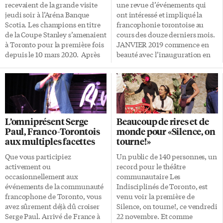
émissions à Radio-Canada […]
beaucoup changé depuis.
recevaient de la grande visite
une revue d’événements qui
Karolyne Natasha […]
jeudi soir à l’Aréna Banque
ont intéressé et impliqué la
Scotia. Les champions en titre
francophonie torontoise au
de la Coupe Stanley s’amenaient
cours des douze derniers mois.
à Toronto pour la première fois
JANVIER 2019 commence en
depuis le 10 mars 2020. Après
beauté avec l’inauguration en
avoir connu une première
grandes pompes de la galerie de
période difficile, où ils ont vu
l’Alliance française de
les visiteurs prendre les devants
Toronto longeant le mur sud de
sur une bévue, les hommes de
l’édifice. À la veille de l’arrêt du
Sheldon Keefe se sont
financement provincial du
regroupés et ont causé une
projet d’Université de l’Ontario
L’omniprésent Serge
Beaucoup de rires et de
surprise. Le gardien Jack
français, la ministre fédérale
Paul, Franco-Torontois
monde pour «Silence, on
Campbell a gardé son équipe
Mélanie Joly annonce un octroi
aux multiples facettes
tourne!»
dans le match alors que le
de 1,9 million $ pour maintenir
capitaine John Tavares a créé
l’équipe en place. Le Centre
Que vous participiez
Un public de 140 personnes, un
l’égalité avec quelques secondes
francophone de Toronto ouvre
activement ou
record pour le théâtre
à faire à la rencontre. William
officiellement son point de
occasionnellement aux
communautaire Les
Nylander a joué […]
service à Mississauga.
événements de la communauté
Indisciplinés de Toronto, est
L’immigration comme solution
francophone de Toronto, vous
venu voir la première de
pour faire croître la […]
avez sûrement déjà dû croiser
Silence, on tourne!, ce vendredi
Serge Paul. Arrivé de France à
22 novembre. Et comme