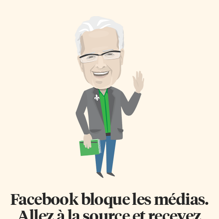
1959! Malheureusement pour
passionnés de théâtre et de
Toronto, les Bruins sont sortis
culture». Le TfT et ses deux
forts et ont rapidement pris le
partenaires ont le désavantage
contrôle de la rencontre.
de ne pas posséder leur propre
Menant 2-0 après la première
salle de spectacle. Le Théâtre
période, Boston a inscrit 2 buts
Chrysalide répondrait à ce
supplémentaires en période
besoin, exprimé depuis
médiane. Jake DeBrusk a
longtemps par les responsables
profité de l’indiscipline des
du TfT. L’équipe du TfT discute
Leafs pour inscrire 2 buts en
avec quelques développeurs
avantage numérique. Tirant de
immobiliers et s’apprête à
l’arrière par 4 buts, David
embaucher une personne pour
Kampf […]
piloter le projet au cours des
deux prochaines années,
confirme à l-express.ca Ghislain
Caron, le […]
Facebook bloque les médias.
Allez à la source et recevez