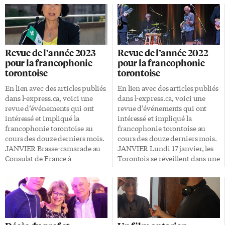
Revue de l’année 2023
Revue de l’année 2022
pour la francophonie
pour la francophonie
torontoise
torontoise
En lien avec des articles publiés
En lien avec des articles publiés
dans l-express.ca, voici une
dans l-express.ca, voici une
revue d’événements qui ont
revue d’événements qui ont
intéressé et impliqué la
intéressé et impliqué la
francophonie torontoise au
francophonie torontoise au
cours des douze derniers mois.
cours des douze derniers mois.
JANVIER Brasse-camarade au
JANVIER Lundi 17 janvier, les
Consulat de France à
Torontois se réveillent dans une
Toronto: conflits de
grosse tempête de neige.
personnalités et rumeurs
Chaque hiver, Toronto
d’inconduites. Réactions
s’organise pour assurer la
partagées à la récente
sécurité des sans-abri, avec des
nomination de Michael Tulloch
centaines de lits
au poste de juge en chef de
supplémentaires dans les