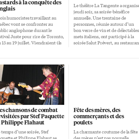
astards à la conquête des
Le théâtre La Tangente a organis
nglais
jeudi soir, sa soirée-bénéfice
ois humoristes travaillant au
annuelle. Une trentaine de
ébec vont se confronter au
personnes, réunie autour d’un
blic anglophone durant le
bon verre de vin et de délectables
stival Juste pour rire de Toronto,
mets italiens, ont participé à la
 15 au 19 juillet. Viendraient-ils
soirée Salut Prévert, au restauran
nger dans la gamelle des
Grano. La Tangente avait organi
moristes locaux? A priori non,
une soirée spectacle autour de
is la venue de spécialistes de
chansons et poésies de Jacques
humour, qui plus est
Prévert, poète et scénariste
ancophone, en territoire
français très connu dans la
glophone n’est pas toujours vue
francophonie. Et si on demande
un bon œil. Le surnom qu’on
pourquoi Prévert, Louise Nauber
ur donne reflète bien ce malaise,
directrice artistique du théâtre L
ench Comedy Bastards. Peu
Tangente, répond «pour le
porte, nos trois compères
plaisir!». Les trois interprètes,
es chansons de combat
Fête des mères, des
ennent les critiquent au pied de
Louise Naubert, Claude Naubert,
evisitées par Stef Paquette
commerçants et des
 lettre et annoncent la couleur, ils
son frère, et Raymond Accolas on
t Philippe Flahaut
poulets
t appelé leur trio du même nom.
conté et chanté les poèmes de
 monde est prévenu. «C’est pas
Prévert, avec […]
 temps d’une soirée, Stef
La charmante coutume de la fête
 […]
quette et Philippe Flahaut se
des mères n’est pas nouvelle