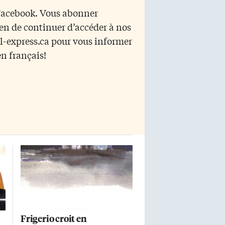
recette sur le bout des doigts, le
 Facebook. Vous abonner
public est comblé. Dès les
yen de continuer d’accéder à nos
premières minutes de la soirée, le
ton est donné. Que tous ceux […]
r l-express.ca pour vous informer
en français!
u
Frigerio croit en