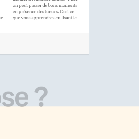
on peut passer de bons moments
en présence des tueurs. C’est ce
ue
que vous apprendrez en lisant le
tout dernier recueil de nouvelles
de Claude Forand: R.I.P. Histoires
mourantes. R.I.P. – Requiescat in
pace (qu’il repose en paix).
Curieusement, ceux qui trouvent
as
la paix, dans ces treize nouvelles
de Claude Forand, sont ceux qui
donnent la mort. Accidentelle ou
s
provoquée, froide ou banalisée,
nécessaire ou pas, la mort échappe
se ?
u.
ici à toute forme de compassion ou
de morale. Dans une nouvelle, de
soi-disant bons […]