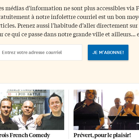
fléchir, mais aussi de sourire»,
accueillait, du 6 au 10 août, près
es médias d'information ne sont plus accessibles via
plique le commissaire. «Ces
de 4000 participants venus de
ratuitement à notre infolettre courriel est un bon mo
ricatures qui ont saisi l’humeur
tous les continents. La série La
pulaire à un moment précis,
quête de Chaaas explore avec
rticles. Prenez aussi l'habitude d’aller directement su
nt partie de l’histoire du pays.
audace l’univers d’un adolescent
ur ce qui ce passe dans notre grande ville et ailleurs... 
s gens qui ont vécu ces […]
qui cherche à se faire une place a
soleil […]
ail
dress
rois French Comedy
Prévert, pour le plaisir!