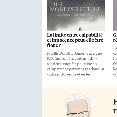
La limite entre culpabilité
G
et innocence peut-elle être
r
floue ?
Le
Phyllis Dorothy James, qui signe
of
P.D. James, a inventé une dix-
in
septième enquête policière en
Ot
campant des personnages dans un
le
cadre pittoresque et en les
of
plongeant dans une intrigue qui
po
les ramène constamment à leur
un
passé douteux. La psychologie
so
occupe une place de choix dans
le
F
Une mort esthétique, tout comme
ca
les réflexions sur la structure
im
r
sociale britannique, la nature
pr
humaine et, surtout, la limite floue
do