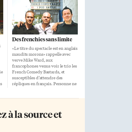
Des frenchies sans limite
n
«Le titre du spectacle est en anglais
maudits morons» rappelle avec
verve Mike Ward, aux
francophones venus voir le trio les
ie
French Comedy Bastards, et
susceptibles d’attendre des
ts
répliques en français. Personne ne
relève la petite pique, la prestation
peut commencer. Pendant plus
d’une heure, les rires vont fuser
i
dans la salle pleine à craquer de
 à la source et
s
Second City. Des thèmes variés
agrémentés de chutes parfois à la
limite de l’acceptable, les French
Comedy Bastards connaissent la