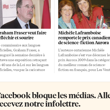
raham Fraser veut faire
Michèle Laframboise
éfléchir et sourire
remporte le prix canadie
de science-fiction Aurora
 commissaire aux langues
ficielles, Graham Fraser, a
L’auteure ontarienne Michèle
auguré la semaine dernière à
Laframboise s’est vue décerner le
tawa une exposition retraçant
prix Aurora 2009 dans la catégor
s 40 ans de la Loi sur les langues
du meilleur roman de science-
ficielles, vus par la caricature
fiction en français, pour Les Ven
litique. «Les caricatures sont
de Tammerlan (La quête de
e façon de revivre les débats
Chaaas, tome 2), publié chez
uvent passionnés qui ont balisé
Médiaspaul. Le banquet de la
 cheminement du bilinguisme
remise des prix a eu lieu vendred
acebook bloque les médias. Allez
nadien et de souligner cet
soir dernier au Palais des congrè
portant anniversaire. En les
de Montréal, lors du congrès
ecevez notre infolettre.
ésentant au public, j’espère
Anticipation 2009. Ce congrès
nner aux gens une occasion de
mondial de science-fiction