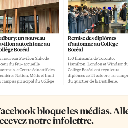
udbury: un nouveau
Remise des diplômes
avillon autochtone au
d’automne au Collège
ollège Boréal
Boréal
 nouveau Pavillon Shkode
150 finissants de Toronto,
œur du feu» accueille
Hamilton, London et Windsor d
sormais le Centre éducatif des
Collège Boréal ont reçu leurs
emières Nation, Métis et Inuit
diplômes ce 24 octobre, au camp
 campus principal du Collège
du quartier de la Distillerie.
réal à Sudbury. On a procédé ce
Parents et amis s’y sont rassembl
 novembre à l’ouverture
pour les applaudir, sous le regar
ficielle du nouveau pavillon, qui
de leurs professeurs et des cadres
 veut «un lieu rassembleur d’où
de l’institution. Les étudiants
acebook bloque les médias. Allez
yonnent, à travers la province,
pouvant s’inscrire à des
s activités du Centre éducatif des
programmes du Collège
ecevez notre infolettre.
emières Nations, Métis et Inuit
commençant en septembre ou e
 Boréal». Consolidation des
janvier, il y a donc deux