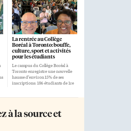
La rentrée au Collège
Boréal à Toronto: bouffe,
culture, sport et activités
pour les étudiants
u
Le campus du Collège Boréal à
Toronto enregistre une nouvelle
us
hausse d’environ 15% de ses
inscriptions: 186 étudiants de 1re
és
année viennent rejoindre 168
d
étudiants de 2e et 3e pour un total
de 354. Le total était de 308 en
septembre 2023. Parmi les
 à la source et
nouveautés de la rentrée que nous
rapporte Gilles Marchildon, le
n
directeur du campus torontois
installé dans le quartier de la