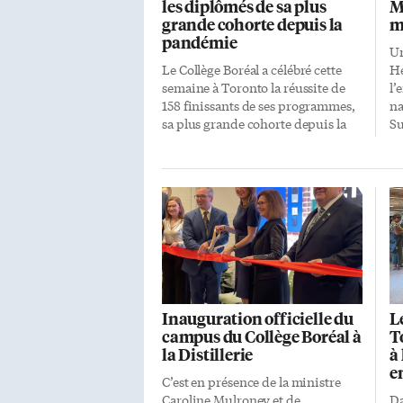
les diplômés de sa plus
M
grande cohorte depuis la
m
pandémie
Un
Le Collège Boréal a célébré cette
Hé
semaine à Toronto la réussite de
l’
158 finissants de ses programmes,
na
sa plus grande cohorte depuis la
Su
pandémie, avec une progression
cé
de 40% par rapport à l’année
mi
précédente. Au cours de
Co
cérémonies dans quatre régions de
l’
la province, le Collège remet ce
de
printemps 628 diplômes. Dajena
da
Kumbaro, gestionnaire des
qu
programmes post-secondaires,
ét
attribue cette croissance à la solide
ca
réputation du Collège Boréal, à la
ét
Inauguration officielle du
L
qualité de ses programmes et à son
un
campus du Collège Boréal à
T
excellent service aux étudiants.
pr
la Distillerie
à 
«Après leur passage au collège, nos
Gi
e
étudiants sont tellement satisfaits
do
C’est en présence de la ministre
qu’ils deviennent nos
pr
Caroline Mulroney et de
Da