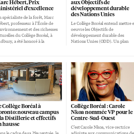
arc Hébert, Prix
aux Objectifs de
inistériel d’excellence
développement durable
des Nations Unies
 spécialiste de la forêt, Marc
bert, professeur à l’École de
Le Collège Boréal entend mettre 
environnement et des richesses
oeuvre les Objectifs de
turelles du Collège Boréal, à
développement durable des
dbury, a été honoré à la
Nations Unies (ODD). Un plan
rémonie annuelle des Prix
d’action déposé par la haute
nistériels d’excellence des
direction du Collège a également
llèges et Universités de
été approuvé par les membres du
Ontario. Il a reçu ce 16 mai l’une
conseil d’administration le 1er
s prestigieuses distinctions
février. Les 17 ODD «rejoignant l
ns la catégorie «Héros du
valeurs du Collège Boréal que son
otidien». Quinze personnes ont
l’engagement, l’excellence,
é reconnues parmi 480
l’humanisme, l’intégrité et le
ndidatures déposées par les
respect»: Pas de pauvreté Faim
ablissements collégiaux et
«zéro» Bonne santé et bien-être
e Collège Boréal à
Collège Boréal : Carole
iversitaires de la province. Le
Éducation de qualité Égalité entr
oronto: nouveau campus
Nkoa nommée VP pour le
ésident du Collège, Daniel
les sexes Eau propre et
la Distillerie et effectifs
Centre-Sud-Ouest
roux, admire «l’engagement
assainissement Énergie propre e
n hausse
nt fait preuve avec humilité le
d’un coût abordable Travail
C’est Carole Nkoa, vice-rectrice
ofesseur Hébert dans les
décent et croissance économique
ns le cadre de sa 29e rentrée, le
adjointe aux communications de