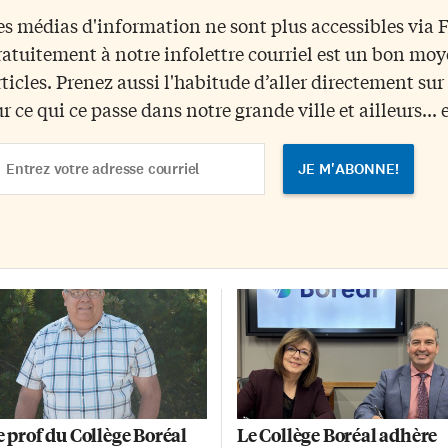
itiatives autochtones L’actuel
cérémonies de remises de
es médias d'information ne sont plus accessibles via
ntre Louis-Riel du Collège est
diplômes chaque année: à la fin
ratuitement à notre infolettre courriel est un bon mo
pelé à se fondre dans le Centre
mai et à la fin octobre. «Les
ucatif des Premières Nations,
remises de diplômes sont toujou
rticles. Prenez aussi l'habitude d’aller directement su
tis et Inuit – une appellation
de grands moments de joie, auta
ur ce qui ce passe dans notre grande ville et ailleurs... 
us inclusive et plus
pour la population étudiante qui
présentative, selon le Conseil
s’apprête à […]
ail
éducation autochtone […]
dress
e prof du Collège Boréal
Le Collège Boréal adhère