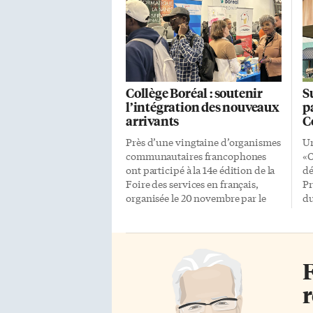
Collège Boréal : soutenir
S
l’intégration des nouveaux
p
arrivants
C
Près d’une vingtaine d’organismes
Un
communautaires francophones
«C
ont participé à la 14e édition de la
dé
Foire des services en français,
Pr
organisée le 20 novembre par le
du
Collège Boréal sur son campus
Bo
torontois dans le quartier
12
historique de la Distillerie.
of
«Nouvelle arrivante à Toronto
se
F
depuis quelques semaines, je ne
ra
pensais pas qu’il existait autant
le
r
d’organismes francophones ici,
Pr
surtout dans une ville
de