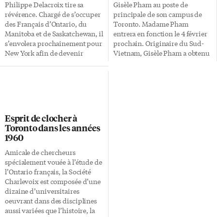
la prochaine étape du
l’AJEFO, le professeur […]
Philippe Delacroix tire sa
Gisèle Pham au poste de
gouvernement provincial.
révérence. Chargé de s’occuper
principale de son campus de
«Nous avons décidé d’être […]
des Français d’Ontario, du
Toronto. Madame Pham
Manitoba et de Saskatchewan, il
entrera en fonction le 4 février
s’envolera prochainement pour
prochain. Originaire du Sud-
New York afin de devenir
Vietnam, Gisèle Pham a obtenu
pendant sept à huit mois
son certificat d’aptitude
secrétaire général de la
pédagogique de l’ambassade de
présidence française de l’Union
France à Saigon ainsi qu’un
européenne. Détenteur d’une
baccalauréat d’enseignement
longue expérience
secondaire en philosophie et
multilatérale, il sera chargé de
lettres. Trois ans après avoir
Esprit de clocher à
coordonner les activités de la
amorcé ses études de droit, elle
Toronto dans les années
présidence française de l’UE,
connaît le chaos des camps de
1960
avant de rejoindre une
réfugiés suite à la chute de
ambassade ou un consulat pour
Saigon en 1975. Dès lors, Mme
Amicale de chercheurs
une nouvelle mission
Pham émigre au Canada avant
spécialement vouée à l’étude de
diplomatique. L’Express a
d’entamer cinq années d’études
l’Ontario français, la Société
recueilli son témoignage,
à l’Université de Montréal d’où
Charlevoix est composée d’une
quelques jours avant son départ
elle obtiendra une maîtrise […]
dizaine d’universitaires
prévu pour le début du mois de
oeuvrant dans des disciplines
juin. Que retenez-vous […]
aussi variées que l’histoire, la