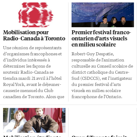
Mobilisation pour
Premier festival franco-
Radio-Canada à Toronto
ontarien d’arts visuels
en milieu scolaire
Une réunion de représentants
d’organismes francophones et
Robert-Guy Despatie,
d’individus intéressés à
responsable de l’animation
déterminer les façons de
culturelle au Conseil scolaire de
soutenir Radio-Canada se
district catholique du Centre-
tiendra mardi 21 avril à l’hôtel
Sud (CSDCCS), est l’instigateur
Royal York, avant le déjeuner-
du premier festival d’arts
causerie mensuel du Club
visuels en milieu scolaire
canadien de Toronto. Alors que
francophone de l’Ontario.
des pétitions circulant par
L’événement intitulé festival
courriels demandent au
Vision’ Art se déroulera à l’école
gouvernement d’apporter une
secondaire catholique Mgr-de-
aide financière à Radio-Canada
Charbonnel du CSDCCS du 25
depuis l’annonce de coupures
au 28 mars. Un festival
de 171 millions $ et de 800
novateur qui veut rehausser les