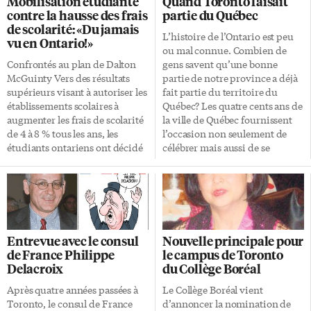
Mobilisation étudiante
Quand Toronto faisait
emplois au pays, Diane
arts visuels de l’Ontario
contre la hausse des frais
partie du Québec
Chaperon-Lor, professionnelle
français. «Suite au succès du
de scolarité: «Du jamais
de la communication qui siège
festival Quand ça nous chante,
L’histoire de l’Ontario est peu
vu en Ontario!»
au C.A. du Club Canadien, a été
créé il y a six ans et organisé par
ou mal connue. Combien de
mandatée par ce dernier pour
l’Association des professionnels
Confrontés au plan de Dalton
gens savent qu’une bonne
organiser le rassemblement.
de la chanson et de la musique
McGuinty Vers des résultats
partie de notre province a déjà
Elle explique qu’il s’agira d’une
(APCM), l’idée de mettre sur
supérieurs visant à autoriser les
fait partie du territoire du
«réunion préliminaire qui aura
pied un autre festival, axé sur
établissements scolaires à
Québec? Les quatre cents ans de
pour but, de relier […]
les arts […]
augmenter les frais de scolarité
la ville de Québec fournissent
de 4 à 8 % tous les ans, les
l’occasion non seulement de
étudiants ontariens ont décidé
célébrer mais aussi de se
de faire front commun. En
rappeler une partie de notre
quatre ans, les frais de scolarité
histoire. Dans cette année
ont augmenté de 20 à 36 % en
d’anniversaire, bien des
Ontario. La campagne À bas les
organismes ont choisi de tenir
frais (Drop Fees) s’est amorcée
leur congrès à Québec. C’est le
sur les campus et l’Association
cas entre autres de l’Association
Entrevue avec le consul
Nouvelle principale pour
étudiante du Collège Glendon
des juristes d’expression
de France Philippe
le campus de Toronto
(AÉCG) s’est jointe au
française de l’Ontario (AJEFO)
Delacroix
du Collège Boréal
mouvement. Le plan
qui y tient cette semaine ses
controversé prendra fin en
assises annuelles. Dans le cadre
Après quatre années passées à
Le Collège Boréal vient
2009 et les étudiants redoutent
de ce 29e congrès annuel de
Toronto, le consul de France
d’annoncer la nomination de