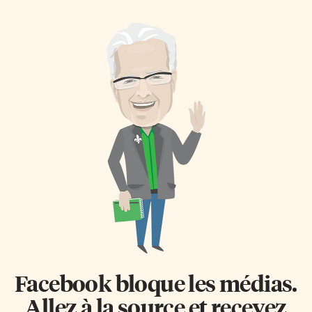
communauté. Deux Franco-
pour objectif de promouvoir et
Torontois ont été honorés lors
partager la culture créole au
de l’édition 2009 de
sein de la Ville-Reine. Pour ce
l’événement, qui s’est tenu à
faire, le groupe a décidé
l’hôtel Reine Elisabeth à
d’organiser des événements à
Montréal, vendredi 13
caractère social, dans le but de
novembre: Gisèle Pham
renforcer les capacités de divers
(linguistique et traduction),
groupes partageant le
principale du campus de
patrimoine créole. L’événement
Toronto du Collège Boréal, et
de dimanche dernier a
Louis Gagnon (sciences
rassemblé plusieurs
économiques), président de
associations, organisations
Intact Assurance. 175 membres
communautaires, églises, écoles
de l’Association des diplômés
et entreprises de la […]
de l’Université de Montréal ont
assisté à la réception. Ce qui
retient l’attention au sujet de la
[…]
Facebook bloque les médias.
Allez à la source et recevez