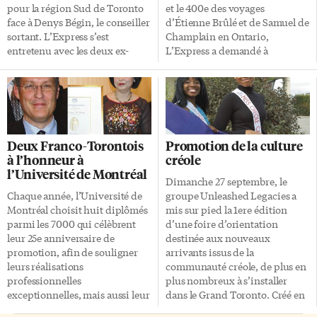
pour la région Sud de Toronto
et le 400e des voyages
face à Denys Bégin, le conseiller
d’Étienne Brûlé et de Samuel de
sortant. L’Express s’est
Champlain en Ontario,
entretenu avec les deux ex-
L’Express a demandé à
adversaires ainsi qu’avec quatre
plusieurs personnalités de la
autres conseillers élus le 25
francophonie associative
octobre afin de recueillir leurs
torontoise, ontarienne et
impressions et de connaître les
canadienne de nous faire part
dossiers sur lesquels ils
de leurs projets, voeux et
travaillent ou vont travailler.
résolutions pour la nouvelle
Deux Franco-Torontois
Promotion de la culture
Jean-François L’Heureux, est
année 2010. Marie-France
à l’honneur à
créole
bien entendu très content du
Kenny présidente de la
l’Université de Montréal
vote en sa faveur et souligne la
Fédération des communautés
Dimanche 27 septembre, le
forte participation à ces
francophones et acadienne du
Chaque année, l’Université de
groupe Unleashed Legacies a
élections: «Il y a eu une grosse
Canada (FCFA) La présidente
Montréal choisit huit diplômés
mis sur pied la 1ere édition
augmentation. En 2006, 1500
de la FCFA est résolue à combler
parmi les 7000 qui célèbrent
d’une foire d’orientation
personnes ont voté dans […]
les lacunes de l’application de la
leur 25e anniversaire de
destinée aux nouveaux
Loi sur les services en français
promotion, afin de souligner
arrivants issus de la
qui, selon elle, […]
leurs réalisations
communauté créole, de plus en
professionnelles
plus nombreux à s’installer
exceptionnelles, mais aussi leur
dans le Grand Toronto. Créé en
engagement dans la
2002, Unleashed Legacies a