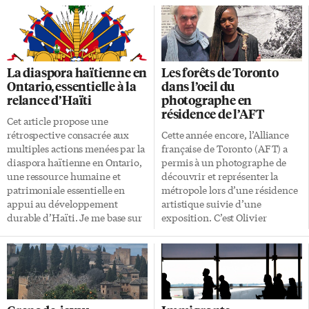
La diaspora haïtienne en
Les forêts de Toronto
Ontario, essentielle à la
dans l’oeil du
relance d’Haïti
photographe en
résidence de l’AFT
Cet article propose une
rétrospective consacrée aux
Cette année encore, l’Alliance
multiples actions menées par la
française de Toronto (AFT) a
diaspora haïtienne en Ontario,
permis à un photographe de
une ressource humaine et
découvrir et représenter la
patrimoniale essentielle en
métropole lors d’une résidence
appui au développement
artistique suivie d’une
durable d’Haïti. Je me base sur
exposition. C’est Olivier
ma chronique sur Haïti rendue
Marchesi qui a été choisi pour
possible grâce à mon réseau
se perdre dans les rues de la
élargi de contacts parmi la
ville afin de lui tirer le portrait.
diaspora haïtienne ainsi qu’en
L’exposition qui résulte de la
Haïti. Un autre article porte sur
résidence a donc commencé le
la diaspora haïtienne au
vendredi 1er mai en présence