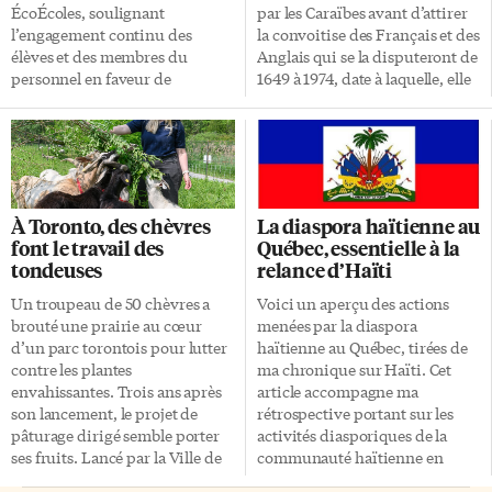
ÉcoÉcoles, soulignant
par les Caraïbes avant d’attirer
l’engagement continu des
la convoitise des Français et des
élèves et des membres du
Anglais qui se la disputeront de
personnel en faveur de
1649 à 1974, date à laquelle, elle
l’environnement. La
accède à son indépendance.
certification ÉcoÉcoles
Devenue état communiste en
reconnaît les établissements
1979, Grenade se transforme en
scolaires qui mettent en place
monarchie constitutionnelle
des actions concrètes en
après l’invasion américaine en
matière de développement
1983. C’est un vol direct Air
À Toronto, des chèvres
La diaspora haïtienne au
durable, allant de la réduction
Canada depuis Toronto qui me
font le travail des
Québec, essentielle à la
des déchets au verdissement
dépose cinq heures plus tard
tondeuses
relance d’Haïti
des espaces scolaires. Avenir
sur la bien nommée «île aux
durable Les écoles participantes
épices». Le temps est à l’orage et
Un troupeau de 50 chèvres a
Voici un aperçu des actions
du Conseil documentent leurs
l’air saturé d’humidité porte en
brouté une prairie au cœur
menées par la diaspora
initiatives à travers les «10
lui des […]
d’un parc torontois pour lutter
haïtienne au Québec, tirées de
actions étoiles», qui regroupent
contre les plantes
ma chronique sur Haïti. Cet
les principaux projets
envahissantes. Trois ans après
article accompagne ma
marquants menés au cours de
son lancement, le projet de
rétrospective portant sur les
l’année. 16 écoles ont obtenu la
pâturage dirigé semble porter
activités diasporiques de la
certification Platine, 7 […]
ses fruits. Lancé par la Ville de
communauté haïtienne en
Toronto au printemps 2024, le
Ontario. Québec Dr Samuel