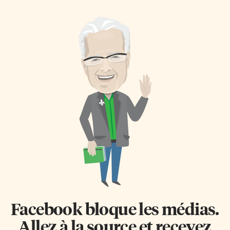
projet était de retour cette
Pierre: professeur titulaire au
semaine, les 9 et 10 juin, pour
Département de génie
une troisième année
informatique et génie logiciel à
consécutive au parc Don Valley
la Polytechnique de Montréal.
Brick Works. «Le projet affiche
Expert de réputation
des résultats préliminaires très
internationale dans les
prometteurs», résume la
domaines des technologies de
responsable Cheryl Post,
l’information. Président co-
spécialiste de l’environnement
fondateur du GRAHN-Monde
naturel à la Ville de Toronto.
ayant créé notamment l’Institut
«Nous avons noté des signes
des sciences, des technologies
précoces de réduction de
et des études avancées d’Haïtil
plusieurs espèces
(ISTEAH), le Pôle d’innovation
envahissantes, […]
du Grand Nord (PIGraN), le
Centre de santé
communautaire AMHE-
GRAHN. GRAHN-Monde
appelle à la solidarité […]
Facebook bloque les médias.
Allez à la source et recevez