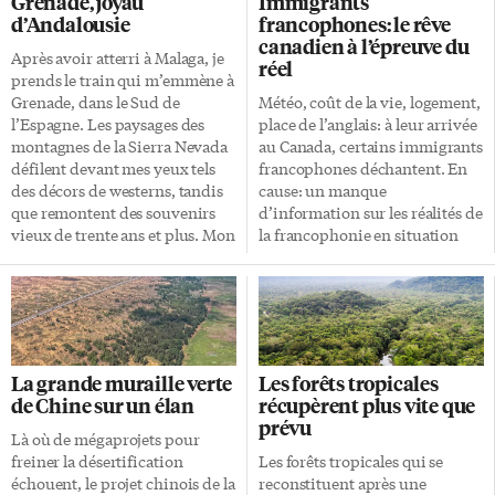
Grenade, joyau
Immigrants
Québec. Tout pays sur cette
de l’artiste et d’une quarantaine
d’Andalousie
francophones: le rêve
Terre que nous partageons ne
d’amateurs de photographie.
canadien à l’épreuve du
peut évoluer en isolation de
Elle y est jusqu’au 30 mai. Le
Après avoir atterri à Malaga, je
réel
notre Monde. La diaspora
format résidence «La résidence
prends le train qui m’emmène à
haïtienne – solidairement
photo est un projet qui existe
Grenade, dans le Sud de
Météo, coût de la vie, logement,
mobilisée – peut (et doit)
depuis maintenant cinq
l’Espagne. Les paysages des
place de l’anglais: à leur arrivée
contribuer à créer, maintenir,
éditions», indique Cynthia
montagnes de la Sierra Nevada
au Canada, certains immigrants
accroître les partenariats
Laure Etom, directrice
défilent devant mes yeux tels
francophones déchantent. En
pertinents nécessaires afin
culturelle à l’AFT. […]
des décors de westerns, tandis
cause: un manque
d’assurer la […]
que remontent des souvenirs
d’information sur les réalités de
vieux de trente ans et plus. Mon
la francophonie en situation
adolescence touchait à sa fin
minoritaire et des attentes
lorsque j’abordais pour la
parfois trop élevées. «Profiter
première fois ce joyau
de possibilités d’emploi en
d’Andalousie. Albaicín et son
français et en anglais; parler en
atmosphère unique La ville de
français et en anglais dans la vie
Grenade se scinde en deux. Une
de tous les jours […] profiter de
La grande muraille verte
Les forêts tropicales
partie occidentale, celle où se
services communautaires, de
de Chine sur un élan
récupèrent plus vite que
concentrent universités,
soins de santé ou de services de
prévu
restaurants, monuments, et
garde en français.» Telle est la
Là où de mégaprojets pour
une, orientale, Albaicín. C’est
promesse d’Immigration,
freiner la désertification
Les forêts tropicales qui se
dans cette dernière que j’établis
Réfugiés et Citoyenneté Canada
échouent, le projet chinois de la
reconstituent après une