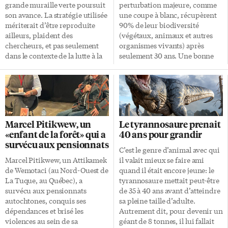
mes quartiers pour les
(IRCC) aux nouveaux arrivants
grande muraille verte poursuit
perturbation majeure, comme
prochains jours. […]
francophones. Vivre en
son avance. La stratégie utilisée
une coupe à blanc, récupèrent
français, mais à quel prix?
mériterait d’être reproduite
90% de leur biodiversité
Derrière les cibles […]
ailleurs, plaident des
(végétaux, animaux et autres
chercheurs, et pas seulement
organismes vivants) après
dans le contexte de la lutte à la
seulement 30 ans. Une bonne
désertification, mais aussi dans
nouvelle, si on se rappelle que
celui de la restauration des
plus de 60% des forêts
terres. Ce projet est l’un des
tropicales ont été détruites ou
plus gros au monde et surtout,
sévèrement endommagées par
un des plus vieux sans
la déforestation. D’autant plus
interruption. Ce qui contribue
qu’elles abritent plus de la
Marcel Pitikwew, un
Le tyrannosaure prenait
sans doute à son succès: «ces
moitié des espèces végétales et
«enfant de la forêt» qui a
40 ans pour grandir
stratégies à long terme et sa
animales connues. C’est dans
survécu aux pensionnats
prévisibilité, de même que son
cette optique que le chercheur
C’est le genre d’animal avec qui
financement en continu», vante
en sciences de l’environnement
Marcel Pitikwew, un Attikamek
il valait mieux se faire ami
un éditorial de la revue Nature
Timo Metz et une équipe de
de Wemotaci (au Nord-Ouest de
quand il était encore jeune: le
paru récemment. […]
chercheurs de plus de 30
La Tuque, au Québec), a
tyrannosaure mettait peut-être
institutions de huit pays ont
survécu aux pensionnats
de 35 à 40 ans avant d’atteindre
mesuré la capacité de
autochtones, conquis ses
sa pleine taille d’adulte.
restauration des […]
dépendances et brisé les
Autrement dit, pour devenir un
violences au sein de sa
géant de 8 tonnes, il lui fallait