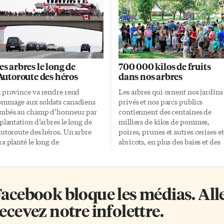
es arbres le long de
700 000 kilos de fruits
’Autoroute des héros
dans nos arbres
 province va rendre rend
Les arbres qui ornent nos jardins
mmage aux soldats canadiens
privés et nos parcs publics
mbés au champ d’honneur par
contiennent des centaines de
 plantation d’arbres le long de
milliers de kilos de pommes,
Autoroute des héros. Un arbre
poires, prunes et autres cerises et
ra planté le long de
abricots, en plus des baies et des
autoroute 401 entre Trenton et
noix, qui font de cette forêt
ronto pour chaque soldat mort
urbaine un garde-manger sous-
 servant le Canada depuis la
estimé par les citadins. C’est ce q
nfédération, soit 117 000 arbres
font valoir des organismes com
acebook bloque les médias. Allez
 total. Cette portion de la
Leaf et Not Far From The Tree, q
anscanadienne a été baptisée
organisent périodiquement des
ecevez notre infolettre.
nsi en 2007 parce que, ces
visites guidées des arbres
rnières années, le corps des
«comestibles» de la ville. Même