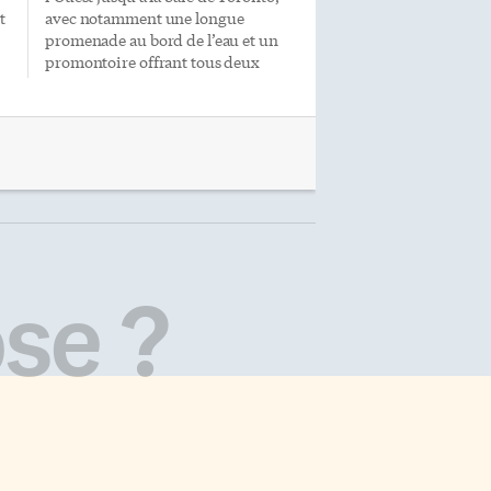
t
avec notamment une longue
promenade au bord de l’eau et un
promontoire offrant tous deux
une vue spectaculaire sur le
n
centre-ville. «Les gens peuvent
te
pagayer le long du rivage, profiter
de l’art public, renouer avec la
nature et découvrir la ville sous un
angle entièrement nouveau», a
résumé la mairesse de Toronto,
Olivia Chow, lors de l’inauguration
de la partie Ouest du parc
é
Biidaasige dans l’ancien port de
se ?
Toronto, le 24 juillet. «Ce qui était
autrefois un terrain industriel
devient à présent l’un des […]