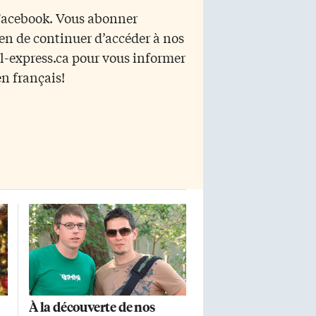
e
Ville du Grand Sudbury, d’être
 Facebook. Vous abonner
pour son partenaire Xstrata Nickel
yen de continuer d’accéder à nos
ce
un fournisseur d’arbres privilégié
dans le cadre de sa stratégie de
r l-express.ca pour vous informer
reboisement. Mais il est […]
en français!
À la découverte de nos