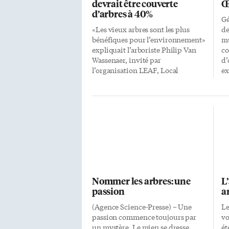
devrait être couverte
Œ
d’arbres à 40%
Gé
«Les vieux arbres sont les plus
de
bénéfiques pour l’environnement»
mu
expliquait l’arboriste Philip Van
co
Wassenaer, invité par
d’
l’organisation LEAF, Local
ex
Enhancement and Appreciation of
co
Forest, dans le cadre de sa
l’
célébration annuelle des «tree
œu
tenders», mercredi soir à l’hôtel
ad
Gladstone, rue Queen Ouest. LEAF,
l’
qui lutte pour la protection et
pa
l’amélioration de la forêt en milieu
l’
urbain, avait invité ce
Va
professionnel à s’exprimer devant
de
les membres de différentes
ce
Nommer les arbres: une
L
organisations actives dans le
to
passion
a
domaine de l’environnement.
ef
L’organisation à but non-lucratif
ou
(Agence Science-Presse) – Une
Le
LEAF tente d’impliquer les
hi
passion commence toujours par
vo
Torontois dans la préservation de
un mystère. Le mien se dresse
ét