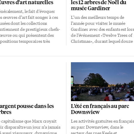
uvres d’art naturelles
les 12 arbres de Noël du
musée Gardiner
néralement, le fait d’évoquer
s œuvres d’art fait songer à ces
L’un des meilleurs temps de
sées dont les collections
l’année pour visiter le musée
ntiennent de prestigieux chefs-
Gardiner avec des enfants est lor
œuvre ou qui présentent des
de l’événement «Twelve Trees of
positions temporaires très
Christmas», durant lequel douze
urues, parce qu’elles offrent
arbres décorés par des
occasion de contempler des
professionnels sont exposés à
vres uniques, bien difficiles à
travers le musée, avant d’être mis
mirer la plupart du temps. Et si
aux enchères. Cette année, les
on songe plus précisément à des
arbres sont habillés selon le thèm
ysages, on aura sans doute à
«Les enfants autour du monde».
esprit les somptueux tableaux de
Vous pourrez les voir du 22
n Gogh, les paysages tranquilles
novembre au 10 décembre. De
 Renoir ou l’éclat fulgurant de
plus, le dimanche 30 novembre,
ux de Vlaminck. À moins que
des activités supplémentaires
’argent pousse dans les
L’été en français au parc
ut simplement, ce ne soit les
seront offertes aux visiteurs:
rbres
Downsview
fets nacrés des cristaux de glace
musique, création de décoration
 des flocons de neige de nos
d’arbre de Noël et décoration de
 capitalisme que Marx croyait
Les activités gratuites en françai
vers, […]
biscuits. L’entrée coûte 12
ir disparaître un jour n’a jamais
au parc Downsview, dans le
$/adultes, 8 $/pour les aînés et
é aussi vigoureux, dynamique,
secteur des rues Keele et