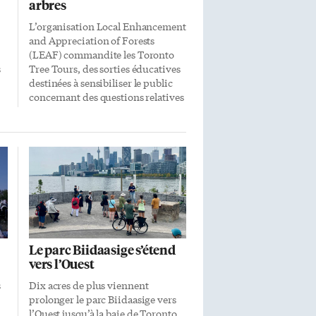
arbres
L’organisation Local Enhancement
and Appreciation of Forests
(LEAF) commandite les Toronto
s
Tree Tours, des sorties éducatives
destinées à sensibiliser le public
concernant des questions relatives
à l’environnement. Ainsi, une
sortie a eu lieu il y a un peu plus
d’une semaine aux Beaches et
également samedi dernier dans le
e
parc du Spadina Museum à coté de
la Casa Loma. Près de 90
personnes étaient présentes pour
le Tree Tours de samedi dernier
avec, au programme, la découverte
des arbres du parc du Spadina
Le parc Biidaasige s’étend
Museum. Selon Claudio Tata, qui
vers l’Ouest
s
gère l’organisation des Tree Tours,
il s’agissait de la participation la
s
Dix acres de plus viennent
plus […]
prolonger le parc Biidaasige vers
l’Ouest jusqu’à la baie de Toronto,