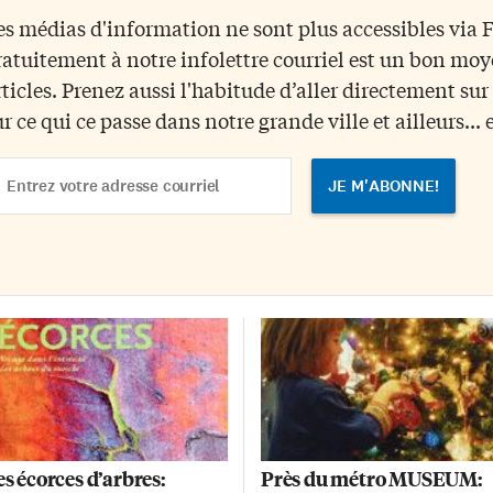
ldats tués en mission sont
l’écorce, les feuilles et les fleurs d
es médias d'information ne sont plus accessibles via
ansportés en avion à Trenton,
plusieurs de nos arbres peuvent
ratuitement à notre infolettre courriel est un bon mo
ur ensuite être acheminés par la
servir à produire des infusions, 
ute au laboratoire du coroner
qui demande tout de même un
rticles. Prenez aussi l'habitude d’aller directement su
r la rue Keele à Toronto. «Cet
certain savoir-faire, […]
ur ce qui ce passe dans notre grande ville et ailleurs... 
mmage rappellera aux […]
ail
dress
es écorces d’arbres:
Près du métro MUSEUM: