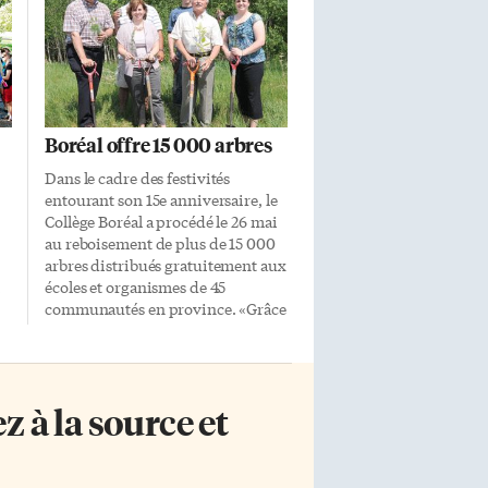
Boréal offre 15 000 arbres
Dans le cadre des festivités
entourant son 15e anniversaire, le
Collège Boréal a procédé le 26 mai
au reboisement de plus de 15 000
arbres distribués gratuitement aux
écoles et organismes de 45
communautés en province. «Grâce
aux quelque 500 000 semis
cultivés annuellement dans les
ue
nouvelles serres de notre Centre
me
Xstrata Nickel de recherches
 à la source et
ui
appliquées en biodiversité, le
Collège Boréal est non seulement
en mesure d’appuyer le Plan
d’action sur la biodiversité de la