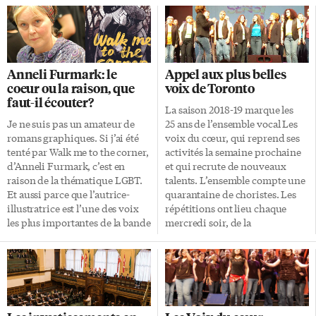
Anneli Furmark: le
Appel aux plus belles
coeur ou la raison, que
voix de Toronto
faut-il écouter?
La saison 2018-19 marque les
Je ne suis pas un amateur de
25 ans de l’ensemble vocal Les
romans graphiques. Si j’ai été
voix du cœur, qui reprend ses
tenté par Walk me to the corner,
activités la semaine prochaine
d’Anneli Furmark, c’est en
et qui recrute de nouveaux
raison de la thématique LGBT.
talents. L’ensemble compte une
Et aussi parce que l’autrice-
quarantaine de choristes. Les
illustratrice est l’une des voix
répétitions ont lieu chaque
les plus importantes de la bande
mercredi soir, de la
dessinée suédoise. Anneli
mi‑septembre à la fin mai, à
Furmark aime raconter des
l’école secondaire Étienne-
histoires centrées sur l’intimité
Brûlé (York Mills et Bayview),
de ses personnages. Relation
ainsi qu’un samedi après-midi
passionnelle Le personnage
par mois. Voix juste et passion
principal est Élise, la
pour la chanson Toutes celles et