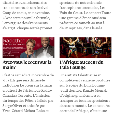
francophonie depuis 2016 et la
mercredi, à l’une […]
dînatoire avant chacun des
spectacle de notre chorale
création de l’Université de
trois concerts de son festival
francophone torontoise, Les
l’Ontario français d’ici 2020,
Coup de coeur, en novembre.
Voix du Cœur. Le concert Toute
relève le président de
«Avec cette nouvelle formule,
une gamme d’émotions! sera
l’Assemblée de la francophonie
l’envergure des événements
présenté ce samedi 30 mai à
de l’Ontario, […]
s’élargit: chaque soirée promet
deux reprises, dans la salle
à chacune et chacun de faire de
Isabel Bader de l’Université de
nouvelles rencontres et de
Toronto. Par le biais de
renouer des liens, avant de
chansons issues d’un répertoire
savourer les talents musicaux
principalement francophone,
des musiciens», explique Laure
Les Voix du Cœur ont décidé
Subtil-Smith, la chef des
cette année de survoler la
Avez-vous le coeur sur la
L’Afrique au coeur du
communications et des
plupart des émotions
main?
Lula Lounge
relations communautaires. Le
humaines, des plus profondes,
CFT n’a pas encore remplacé la
des plus désespérées, aux plus
C’est ce samedi 30 novembre de
Une artiste talentueuse et
coordonnatrice culturelle
comiques, selon Carmen
7h à 11h que sera diffusé le
complète est venue se produire
Sophie Bernier, partie à Ottawa
Bourbonnais, présidente de la
radiothon Le cœur sur la main
sur la scène du Lula Lounge,
le mois dernier après 13 ans à ce
chorale. «Nous soulignons les
en direct de l’atrium de Radio-
jeudi dernier. Ranzie Mensah,
poste. C’est elle, toutefois, qui a
choses un peu ridicules […]
Canada à Toronto. L’émission
d’origine ghanéenne a su
mis en place la plupart des […]
du temps des Fêtes, réalisée par
transporter tous les spectateurs
Serge Oliver et animée par
dans son monde. Le concert Au
Yves-Gérard Méhou-Loko et
coeur de l’Afrique, c’était une