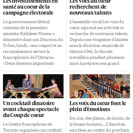
Les investissements en
Les Voix du cœur
cinquantaine, mariée depuis
tous ceux qui aimeraient se
santé au coeur de la
recherchent de
plus de vingt ans, dont les
joindre au groupe sont invités à
campagne électorale
nouveaux talents
enfants ont grandi et
se présenter dès 19h à l’une des
déménagé. En une soirée, elle
répétitions, du 12 septembre au
Le gouvernement libéral
L’ensemble vocal Les voix du
tombe éperdument amoureuse
10 octobre. «Aucune expérience
ontarien de la première
cœur reprend ses activités et
d’une femme du même âge,
en chant choral n’est exigée,
ministre Kathleen Wynne a
recherche de nouveaux talents.
Dagmar, également en couple
mais […]
démontré dans son Discours du
Depuis une vingtaine d’années
mais avec une autre lesbienne.
Trône, lundi, «son respect et sa
sous la direction musicale de
[…]
reconnaissance envers la
Manon Côté, la chorale
francophonie de l’Ontario».
travaillera pendant plusieurs
«Deux dossiers importants
mois à préparer son grand
pour la communauté
spectacle du printemps alliant
francophone de l’Ontario» ont
chant et danse dans des mises
été mentionnés dans ce
en scène originales. Après le
discours inaugural de la
bonheur en 2017 et un siècle de
nouvelle session parlementaire
chanson en 2016, c’est le thème
(qui sera de très courte durée
des cinq sens qui a été retenu
Un cocktail dînatoire
Les voix du cœur font le
puisque l’Assemblée législative
pour 2018. Toutes celles et tous
avant chaque spectacle
plein d’émotions
sera bientôt dissoute en vue des
ceux qui aimeraient se joindre à
du Coup de coeur
élections du 7 juin): l’adhésion
ce groupe dynamique (une
Du rire, des pleurs, de la joie, de
de la province à l’Organisation
quarantaine de membres) sont
Le Centre francophone de
la bonne humeur… L’émotion
internationale de la
invités à se présenter dès 19h le
Toronto organisera un cocktail
sera bien au centre du prochain