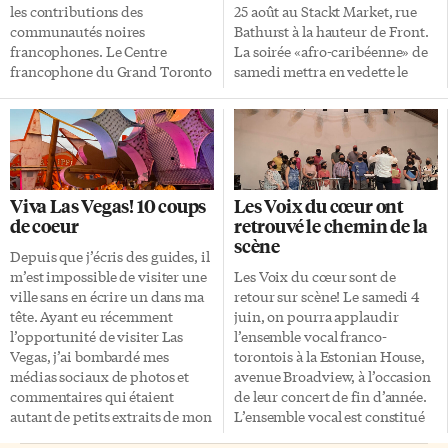
les contributions des
25 août au Stackt Market, rue
communautés noires
Bathurst à la hauteur de Front.
francophones. Le Centre
La soirée «afro-caribéenne» de
francophone du Grand Toronto
samedi mettra en vedette le
(CFGT) organise son gala le 28
collectif Moonshine, mené par
février à l’hôtel Sheraton du
Paul Beaubrun et Pierre
centre-ville sous le thème
Kwenders, ainsi que des DJs. Le
Solidaires dans la diversité: un
dimanche offrira «un tour
héritage à célébrer, un avenir
d’horizon de la chanson
francophone à construire. La
francophone» intitulé Des lacs à
Viva Las Vegas! 10 coups
Les Voix du cœur ont
soirée comprendra un dîner,
l’océan, avec Céleste Lévis,
de coeur
retrouvé le chemin de la
des prestations artistiques et
Véronique Bilodeau et Émilie
scène
des discours. «Le 28 février, je
Landry. Et en clôture le groupe
Depuis que j’écris des guides, il
serai parmi vous à Toronto!
trad-rock Les Rats d’Swompe.
m’est impossible de visiter une
Les Voix du cœur sont de
Messieurs, préparez vos
Comme d’habitude, l’entrée
ville sans en écrire un dans ma
retour sur scène! Le samedi 4
souliers, mesdames, enfilez vos
sera gratuite! Appuis financiers
tête. Ayant eu récemment
juin, on pourra applaudir
talons… on va danser!», déclare
en baisse Ces dernières années,
l’opportunité de visiter Las
l’ensemble vocal franco-
King H 509, l’un des artistes
l’événement avait lieu dans […]
Vegas, j’ai bombardé mes
torontois à la Estonian House,
invités au […]
médias sociaux de photos et
avenue Broadview, à l’occasion
commentaires qui étaient
de leur concert de fin d’année.
autant de petits extraits de mon
L’ensemble vocal est constitué
guide imaginaire. Non, je ne
d’une trentaine de choristes, à