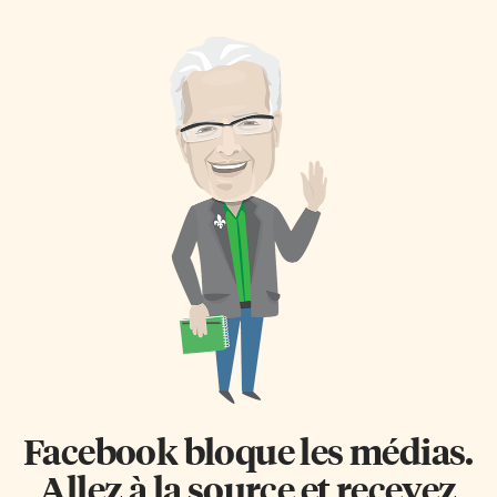
ferai pas un livre sur cette ville
quatre voix mixtes. Dirigé par
iconique! Mais voici tout de
Manon Côté et accompagné au
même le premier de trois
piano par Olivier Rabu, il se
articles bardés des notes
consacre depuis 28 ans à
mentales issues de mon intense
l’interprétation de la chanson
exploration. Voici d’ailleurs un
populaire issue du monde
montage de photos sur clip
francophone… avec quelques
(une semaine en 2 min 40) pour
échappées en anglais. À la
vous donner une idée. La
croisée des chemins En
preuve qu’il est faux […]
préparation depuis deux ans,
mais retardé par la pandémie, le
nouveau spectacle des Voix du
cœur est […]
Facebook bloque les médias.
Allez à la source et recevez