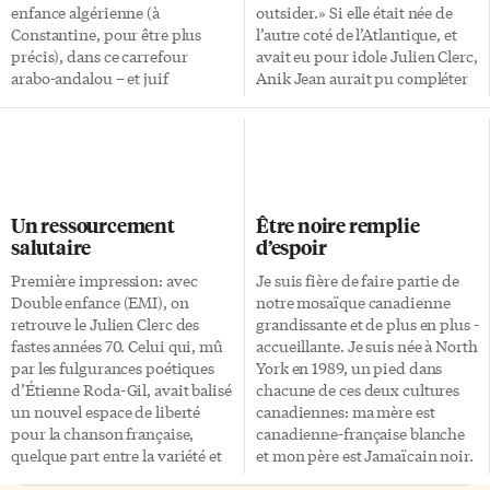
enfance algérienne (à
outsider.» Si elle était née de
Constantine, pour être plus
l’autre coté de l’Atlantique, et
précis), dans ce carrefour
avait eu pour idole Julien Clerc,
arabo-andalou – et juif
Anik Jean aurait pu compléter
sépharade, dans son cas – qui
les paroles d’une chanson qui
l’avait vu naître et qui avait
lui ressemble. Mais seulement
nourri sa passion de la
voilà, la belle a vu le jour au
musique. Sans renier le public
Québec, et sans vouloir froisser
fidèle au gentil chanteur de
qui que ce soit, elle cite plutôt
variété que l’on connaît, cet
pour influences musicales
Un ressourcement
Être noire remplie
album, dont se dégageait un
David Bowie, PJ Harvey ou
salutaire
d’espoir
sentiment d’urgence tempéré
encore Coldplay. Son mentor
par une langueur bien
lui, n’est pas Julien Clerc, mais
Première impression: avec
Je suis fière de faire partie de
méditerranéenne, marquait
un certain Jean Leclerc, alias
Double enfance (EMI), on
notre mosaïque canadienne
néanmoins un virage
Jean Leloup. Là encore, […]
retrouve le Julien Clerc des
grandissante et de plus en plus -
important, tant sur le fond que
fastes années 70. Celui qui, mû
accueillante. Je suis née à North
la forme. Avec La vie populaire
par les fulgurances poétiques
York en 1989, un pied dans
[…]
d’Étienne Roda-Gil, avait balisé
chacune de ces deux cultures
un nouvel espace de liberté
canadiennes: ma mère est
pour la chanson française,
canadienne-française blanche
quelque part entre la variété et
et mon père est Jamaïcain noir.
une manière de folk
Moi, je vous dis que je suis un