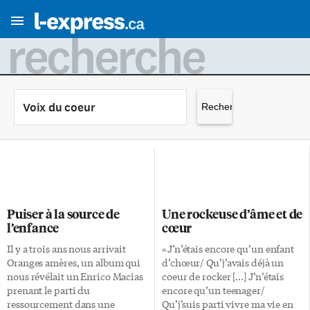
recherche
Rechercher :
Puiser à la source de
Une rockeuse d’âme et de
l’enfance
cœur
Il y a trois ans nous arrivait
«J’n’étais encore qu’un enfant
Oranges amères, un album qui
d’chœur/ Qu’j’avais déjà un
nous révélait un Enrico Macias
coeur de rocker […] J’n’étais
prenant le parti du
encore qu’un teenager/
ressourcement dans une
Qu’j’suis parti vivre ma vie en