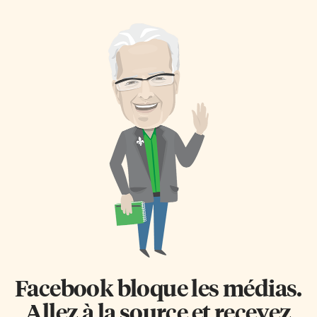
grandiloquent et joliment
mélange. Je sais ce que c’est
métissé. Mais ça fait des lustres
comment d’être différente et de
que Julien n’entretient plus de
ne pas appartenir pleinement à
rapports exclusifs avec ses
la culture dominante
paroliers, et il aura fallu six
européenne. Les premiers
plumes – certaines qui nous
colons se vantaient d’avoir
sont familières, d’autres pas –
découvert l’Amérique du Nord,
pour signer la constellation de
malgré la présence de plus que
ce nouvel album. Celle de Cécile
500 groupes autochtones
Delalandre, sa plus récente
différents qui y étaient depuis
collaboratrice, nous surprend
au moins 14 […]
grâce à deux […]
Facebook bloque les médias.
Allez à la source et recevez