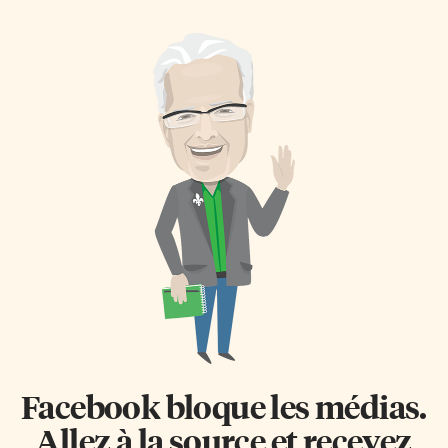
spectacle haut en couleurs avec
scène originales et variées, pour
des chansons tantôt drôles
le plus grand plaisir de son
tantôt émouvantes alliant le
fervent public qui ne cesse de
chant et la danse dans des mises
s’accroître. L’ensemble compte
en scène originales. L’ensemble
déjà une trentaine de choristes,
compte déjà quelque quarante
mais est toujours à la recherche
choristes, mais est toujours à la
de nouveaux chanteurs
recherche de nouveaux
enthousiastes. Les répétitions
chanteurs enthousiastes. Les
ont lieu chaque mercredi, de
répétitions ont lieu chaque
mi‑septembre à la fin mai, de 19
mercredi en soirée, de
h 15 à 21 h 45, à l’école
mi‑septembre à la fin mai, à […]
secondaire Étienne-Brûlé au
300 rue Banbury […]
Facebook bloque les médias.
Allez à la source et recevez