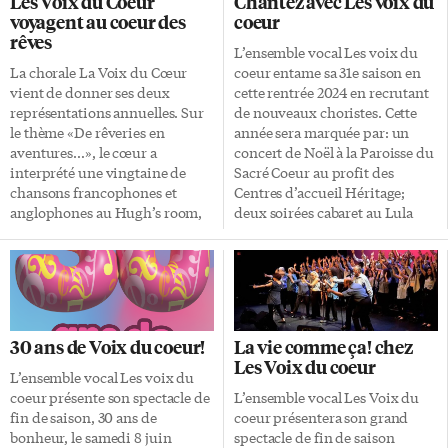
Les Voix du Coeur
Chantez avec Les voix du
d’enfants des Patriotes sera en
aura de plus, un volet surprise
voyagent au coeur des
coeur
vedette dans la même église, au
dont la thématique en étonnera
rêves
coin de Sherbourne et Carlton,
plus d’un! «Le répertoire de
L’ensemble vocal Les voix du
le 21 décembre à 13h. Il chantera
cette nouvelle saison saura une
La chorale La Voix du Cœur
coeur entame sa 31e saison en
également le 24 décembre à 19h
fois de plus plaire aux choristes
vient de donner ses deux
cette rentrée 2024 en recrutant
durant la messe de Noël. (Notez
et au public par sa diversité et
représentations annuelles. Sur
de nouveaux choristes. Cette
qu’il y aura une […]
son audace», […]
le thème «De rêveries en
année sera marquée par: un
aventures…», le cœur a
concert de Noël à la Paroisse du
interprété une vingtaine de
Sacré Coeur au profit des
chansons francophones et
Centres d’accueil Héritage;
anglophones au Hugh’s room,
deux soirées cabaret au Lula
sur Dundas Ouest. Un grand
Lounge, sur Dundas Ouest, en
moment pour cette trentaine
février; deux jours de spectacle
d’amateurs qui répètent ce
sur la scène du Théâtre Isabel
spectacle depuis plusieurs
Bader en juin 2025. Passion
mois. Depuis 16 ans, les Voix du
pour la chanson francophone
Cœur rassemble des amateurs
Le concert du 8 juin dernier
30 ans de Voix du coeur!
La vie comme ça! chez
francophones passionnés de
avait célébré le 30e anniversaire
Les Voix du coeur
chant. C’est le musicien
de la chorale de Manon Côté au
L’ensemble vocal Les voix du
torontois Bernard Dionne qui a
théâtre Jane Mallet de la rue
coeur présente son spectacle de
L’ensemble vocal Les Voix du
créé cette chorale en 1994.
Front, en revenant sur les
fin de saison, 30 ans de
coeur présentera son grand
L’ensemble est encadré par la
succès […]
bonheur, le samedi 8 juin
spectacle de fin de saison