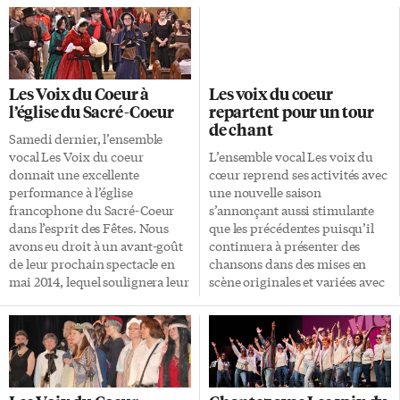
Les Voix du Coeur à
Les voix du coeur
l’église du Sacré-Coeur
repartent pour un tour
de chant
Samedi dernier, l’ensemble
vocal Les Voix du coeur
L’ensemble vocal Les voix du
donnait une excellente
cœur reprend ses activités avec
performance à l’église
une nouvelle saison
francophone du Sacré-Coeur
s’annonçant aussi stimulante
dans l’esprit des Fêtes. Nous
que les précédentes puisqu’il
avons eu droit à un avant-goût
continuera à présenter des
de leur prochain spectacle en
chansons dans des mises en
mai 2014, lequel soulignera leur
scène originales et variées avec
20e anniversaire. Le Choeur
des costumes toujours aussi
d’enfants des Patriotes était
inventifs et réussis. Cette
aussi de la partie. C’est une
année, le groupe mettra l’accent
chorale indépendante
sur les années 70 ainsi que sur
constituée d’élèves de
des chansons en hommage aux
différentes écoles. Le Choeur
grands artistes disparus. Il y