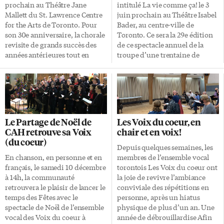
directrice musicale Manon Côté
prochain au Théâtre Jane
intitulé La vie comme ça! le 3
et entouré d’un pianiste,
Mallett du St. Lawrence Centre
juin prochain au Théâtre Isabel
Gabriel Drouin, et d’un
for the Arts de Toronto. Pour
Bader, au centre-ville de
guitariste, Geoffrey Smale. La
son 30e anniversaire, la chorale
Toronto. Ce sera la 29e édition
particularité […]
revisite de grands succès des
de ce spectacle annuel de la
années antérieures tout en
troupe d’une trentaine de
incluant quelques nouveaux
choristes dirigés par Manon
numéros, pour produire un
Côté. La chanson populaire
spectacle divertissant et haut en
L’ensemble vocal se consacre à
couleurs, tour à tour émouvant
l’interprétation de la chanson
et humoristique. Accompagné
populaire issue du monde
de ses six musiciens, l’ensemble
francophone, avec quelques
Le Partage de Noël de
Les Voix du coeur, en
allie chant, danse et mises en
échappées (environ 20% des
CAH retrouve sa Voix
chair et en voix!
scène originales. L’ensemble
pièces) dans le répertoire
(du coeur)
vocal à quatre voix mixtes,
américain ou britannique. Le
Depuis quelques semaines, les
constitué d’une trentaine de
spectacle navigue dans
En chanson, en personne et en
membres de l’ensemble vocal
choristes, se consacre depuis
plusieurs décennies et styles,
français, le samedi 10 décembre
torontois Les Voix du coeur ont
maintenant 30 ans […]
avec environ 20% de chansons
à 14h, la communauté
la joie de revivre l’ambiance
relativement récentes. Le
retrouvera le plaisir de lancer le
conviviale des répétitions en
nouveau spectacle «explorera
temps des Fêtes avec le
personne, après un hiatus
[…]
spectacle de Noël de l’ensemble
physique de plus d’un an. Une
vocal des Voix du coeur à
année de débrouillardise Afin