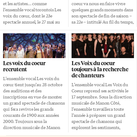
et les artistes… comme
coeur va nous en faire vivre
l’ensemble vocal torontois Les
quelques grands moments dans
voix du cœur, dont le 23e
son spectacle de fin de saison –
spectacle annuel, le 27 mai au
sa 22e – intitulé Au fil du temps,
théâtre Isabel Bader, est intitulé
ce samedi 28 mai à 15h et à 20h
Un vent de bonheur. Dès
au théâtre Isabel Bader. «Nous
l’année dernière, après son
avons choisi de découper cette
spectacle Au fil du temps, sur
période en onze décennies de
nos onze dernières décennies
deux ou trois chansons
de chansons, la troupe de
chacune, avec leurs tendances
Les voix du coeur
Les Voix du coeur
Manon Côté a arrêté ce thème
artistiques, leurs styles
recrutent
toujours à la recherche
du bonheur et commencé à
vestimentaires et leurs images
de chanteurs
recenser les chansons du
marquantes», explique la
L’ensemble vocal Les voix du
répertoire francophone (et
directrice musicale Manon
cœur tient jusqu’au 28 octobre
L’ensemble vocal Les Voix du
quelques-unes en anglais) qui
Côté, qui en est à sa 20e année à
des auditions et des
Coeur reprend ses activités le
pouvaient l’évoquer. On ne
[…]
inscriptions en vue de monter
17 septembre. Sous la direction
manquera pas de chanter
un grand spectacle de chansons
musicale de Manon Côté,
Maudit […]
qui fera revivre les grands
l’ensemble travaillera toute
courants de 1900 aux années
l’année à préparer un grand
2000. Toujours sous la
spectacle de chansons qui
direction musicale de Manon
explorent les sentiments,
Côté, la chorale promet un
présentées dans des mises en