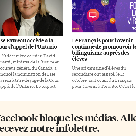
ise Favreau accède à la
Le Français pour l’avenir
our d’appel de l’Ontario
continue de promouvoir l
bilinguisme auprès des
 20 décembre dernier, David
élèves
metti, ministre de la Justice et
ocureur général du Canada, a
Une soixantaine d’élèves du
noncé la nomination de Lise
secondaire ont assisté, le 13
vreau à titre de juge de la Cour
octobre, au Forum du Français
appel de l’Ontario. Le respect
pour l’avenir à Toronto. C’était le
s droits linguistiques Depuis le
premier d’une quinzaine de ces
is de mai 2017, Lise G. Favreau
rencontres réparties sur toute
ait juge à la Cour supérieure de
l’année. Chaque forum consiste 
stice de l’Ontario. Au cours de la
une journée d’activités en
acebook bloque les médias. Allez
ndémie de covid, elle a fait
français, dans le but de
rtie des membres de la
promouvoir le bilinguisme chez
ecevez notre infolettre.
gistrature qui se sont rendus
les Canadiens. Cela permet
sponibles pour diffuser
notamment de célébrer la langue