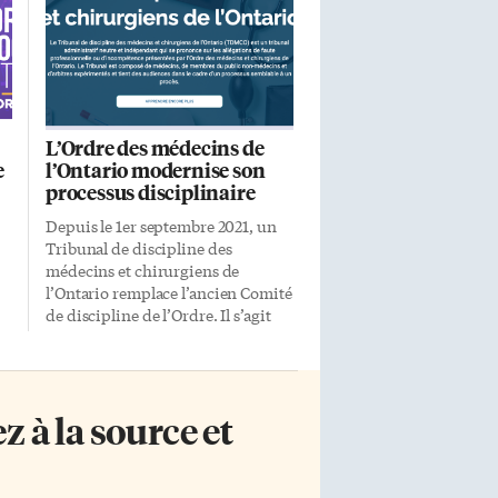
L’Ordre des médecins de
e
l’Ontario modernise son
processus disciplinaire
Depuis le 1er septembre 2021, un
Tribunal de discipline des
médecins et chirurgiens de
l’Ontario remplace l’ancien Comité
de discipline de l’Ordre. Il s’agit
d’un tribunal administratif neutre
et indépendant qui se prononce
en
sur les allégations de faute
professionnelle ou
 à la source et
d’incompétence présentées par
l’Ordre des médecins et
chirurgiens de l’Ontario. Le
Tribunal, qui est composé de