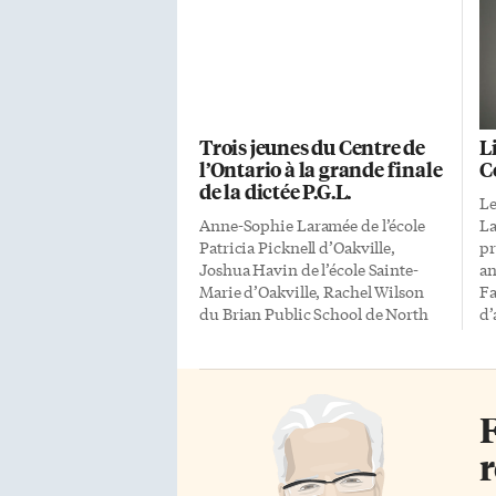
Trois jeunes du Centre de
L
l’Ontario à la grande finale
C
de la dictée P.G.L.
Le
Anne-Sophie Laramée de l’école
La
Patricia Picknell d’Oakville,
pr
Joshua Havin de l’école Sainte-
an
Marie d’Oakville, Rachel Wilson
Fa
du Brian Public School de North
d’
York et Ishtar Chandaria de la
de
Toronto French School de Toronto
mo
représenteront le Centre de
ét
l’Ontario à La Grande Finale
ju
F
internationale de La Dictée P.G.L.
pa
qui aura lieu le samedi 21 mai
pa
r
prochain à Montréal au Québec.
ma
Ces quatre jeunes champions ont
di