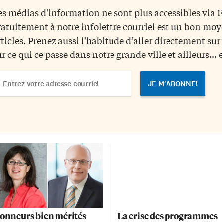
rtuellement de l’information
française et les cultures
es médias d'information ne sont plus accessibles via
x juristes d’expression
francophones du pays. «Les
ratuitement à notre infolettre courriel est un bon mo
ançaise. Dans une décision
objectifs d’un forum local sont d
ndue le 27 juillet dernier, dans le
favoriser un dialogue entre les
rticles. Prenez aussi l'habitude d’aller directement su
ssier Bélanger c. l’Ordre […]
élèves qui apprennent le français
ur ce qui ce passe dans notre grande ville et ailleurs... 
explique Emeline Leurent,
directrice générale de Français
ail
pour l’avenir. «Nous voulons cré
dress
un environnement positif où les
élèves peuvent mettre […]
onneurs bien mérités
La crise des programmes