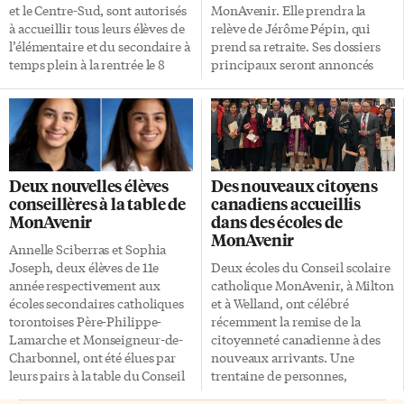
et le Centre-Sud, sont autorisés
MonAvenir. Elle prendra la
à accueillir tous leurs élèves de
relève de Jérôme Pépin, qui
l’élémentaire et du secondaire à
prend sa retraite. Ses dossiers
temps plein à la rentrée le 8
principaux seront annoncés
septembre. Ce sera le cas à
ultérieurement (plusieurs
l’élémentaire dans toute la
surintendants gèrent diverses
province, ont indiqué jeudi le
activités ou secteurs du
premier ministre Doug Ford et
Conseil). Diplômée des
le ministre de l’Éducation,
Universités de Toronto et de la
Stephen Lecce. Mais au
Laurentienne à Sudbury, Mme
Deux nouvelles élèves
Des nouveaux citoyens
secondaire, un modèle hybride
Kozak cumule plus de 20 ans
conseillères à la table de
canadiens accueillis
– avec des cohortes limitées à 15
d’expérience en éducation. Elle
MonAvenir
dans des écoles de
élèves et une alternance de
est originaire de la région de
MonAvenir
cours en classe et en ligne – est
Toronto, et elle a elle-même
Annelle Sciberras et Sophia
prescrit pour 24 conseils
étudié dans une école du Csc
Joseph, deux élèves de 11e
Deux écoles du Conseil scolaire
scolaires, dont les gros conseils
MonAvenir, à l’époque où il se
année respectivement aux
catholique MonAvenir, à Milton
[…]
nommait Conseil scolaire de
écoles secondaires catholiques
et à Welland, ont célébré
district catholique Centre-Sud.
torontoises Père-Philippe-
récemment la remise de la
Elle a enseigné pendant plus de
Lamarche et Monseigneur-de-
citoyenneté canadienne à des
[…]
Charbonnel, ont été élues par
nouveaux arrivants. Une
leurs pairs à la table du Conseil
trentaine de personnes,
scolaire catholique MonAvenir.
francophones et anglophones,