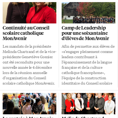
Continuité au Conseil
Camp de Leadership
scolaire catholique
pour une soixantaine
MonAvenir
d’élèves de MonAvenir
Les mandats de la présidente
Afin de permettre aux élèves de
Melinda Chartrand et de la vice-
«s’engager pleinement comme
présidente Geneviève Grenier
leaders contribuant à
ont été reconduits pour une
l’épanouissement de la langue
nouvelle année le 4 décembre
française et de la culture
lors de la réunion annuelle
catholique francophone»,
d’organisation du Conseil
l’équipe de la construction
scolaire catholique MonAvenir.
identitaire du Conseil scolaire
C’était une première pour les
catholique MonAvenir a tenu
élèves conseillers Émily-Rose
récemment un Camp de
Njonde et Émile Trottier.
leadership de trois jours pour
Démarchage politique Mme
une soixantaine d’élèves de ses
Chartrand occupe le poste de
écoles secondaires. Le week-
présidente du Conseil depuis
end au Camp de plein air