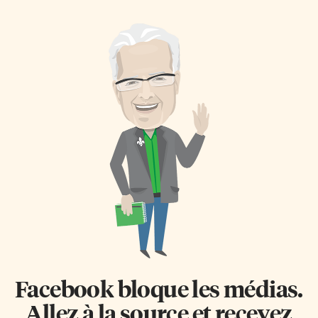
Ce choix des élèves, parmi trois
se sont vues décerner leur
candidatures le mois dernier, a
citoyenneté canadienne dans le
été entériné par les douze élus
gymnase de l’école élémentaire
régionaux à leur réunion du 26
Saint-Nicolas à Milton. «Nous
février. Le mandat des
sommes heureux de pouvoir
conseillères-élèves prendra
partager ce moment inoubliable
effet le 1er août 2020 et se
avec vous», leur a dit le
terminera le 31 juillet 2021.
conseiller scolaire de la région
«Nous sommes ravis de l’intérêt
de Halton, Dominique
et de la participation des
Janssens. À Welland, c’est à
élèves», a commenté le
l’école secondaire Jean-Vanier
directeur de l’Éducation, André
que 27 nouveaux citoyens ont
Blais. «Ces élections sont un
été accueillis. L’élue de la
véritable processus
région, Jo-Anne Thibodeau, a
démocratique. […]
souligné que «nous retrouvons
dans nos écoles […]
Facebook bloque les médias.
Allez à la source et recevez