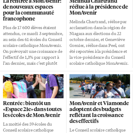
La rentrée à MonAvenir:
Melinda Chartrand
2014 et représente la région de
Mansfield, à l’ouest de Barrie,
de nouveaux espaces
réélue à la présidence de
Lincoln-Niagara depuis plus de
avait pour comme thème «Les
pour la communauté
MonAvenir
15 ans en tant que conseillère
olymPLIQUES» (Jeux
francophone
scolaire. «Je suis passionnée
olympiques et Je m’implique)
Melinda Chartrand, réélue par
par le démarchage politique et
et valorisait des valeurs telles
Plus de 17 600 élèves étaient
acclamation dans la région de
j’estime que notre présence est
que «la collaboration, la
attendus, ce mardi 3 septembre,
Niagara aux élections du 22
essentielle aux divers
persévérance, le respect,
au sein des 61 écoles du Conseil
octobre dernier, et Geneviève
événements et forums afin de
l’engagement, la solidarité et
scolaire catholique MonAvenir.
Grenier, réélue dans Peel, ont
tisser des liens dans […]
l’esprit d’amitié». L’activité
On prévoyait une croissance de
été reportées à la présidence et
avait pour but de «développer
l’effectif de 1,3% par rapport à
la vice-présidence du Conseil
les habiletés […]
l’an dernier, mais c’est plutôt
scolaire catholique MonAvenir.
3,7% qu’on enregistre! «Notre
Les 12 conseillers scolaires ont
famille ne cesse de s’agrandir et
inauguré leur nouveau mandat
nous sommes fiers de voir
de quatre ans, ce mercredi 6
l’espace francophone s’agrandir
décembre, par une cérémonie
année après année», commente
d’assermentation et la réunion
la présidente Melinda
d’organisation annuelle. Active
Rentrée : bientôt un
MonAvenir et Viamonde
Chartrand. Nouvelle école
dans sa communauté comme
«Espace 21e» dans toutes
adoptent des budgets
intermédiaire La croissance se
en éducation, Mme Chartrand
les écoles de MonAvenir
reflétant la croissance
manifeste notamment au palier
est présidente depuis 2014 et
des effectifs
secondaire. Dans la région de
siège au CSDCCS, rebaptisé
La moitié des 59 écoles du
York, l’école Renaissance a
MonAvenir, depuis plus de
Conseil scolaire catholique
Le Conseil scolaire catholique