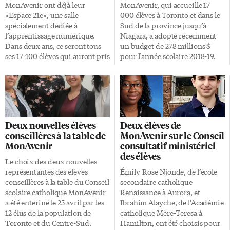
ouvert un nouveau campus à
quinze ans. Droits
MonAvenir ont déjà leur
MonAvenir, qui accueille 17
Maple pour accueillir ses élèves
constitutionnels «Je vais
«Espace 21e», une salle
000 élèves à Toronto et dans le
de 7e et 8e. Les 9e à 12e […]
continuer de travailler
spécialement dédiée à
Sud de la province jusqu’à
ardemment pour faire valoir les
l’apprentissage numérique.
Niagara, a adopté récemment
droits des familles […]
Dans deux ans, ce seront tous
un budget de 278 millions $
ses 17 400 élèves qui auront pris
pour l’année scolaire 2018-19.
ce virage. Le directeur de
De son côté, le Conseil scolaire
l’Éducation, André Blais, en a
Viamonde, laïc et couvrant un
fait l’annonce à Barrie en ce
territoire encore plus vaste avec
premier jour de la rentrée
12 000 élèves, compte dépenser
scolaire, marquée encore une
222 millions $ pendant la même
fois par une croissance des
année financière. La loi
Deux nouvelles élèves
Deux élèves de
effectifs. Toutes les écoles du
provinciale exige que les
conseillères à la table de
MonAvenir sur le Conseil
Conseil MonAvenir seront donc
budgets des conseils scolaires
MonAvenir
consultatif ministériel
dotées d’ici 2021 d’un «espace
soient équilibrés. Le budget de
des élèves
transformé pour
MonAvenir «reflète la
Le choix des deux nouvelles
l’apprentissage à l’ère
croissance des effectifs au sein
représentantes des élèves
Émily-Rose Njonde, de l’école
numérique, doté de mobilier
du Conseil, comme de plus en
conseillères à la table du Conseil
secondaire catholique
versatile pouvant être déplacé
plus de familles décident offrir
scolaire catholique MonAvenir
Renaissance à Aurora, et
facilement afin de permettre de
une éducation catholique […]
a été entériné le 25 avril par les
Ibrahim Alayche, de l’Académie
multiples aménagements, une
12 élus de la population de
catholique Mère-Teresa à
[…]
Toronto et du Centre-Sud.
Hamilton, ont été choisis pour