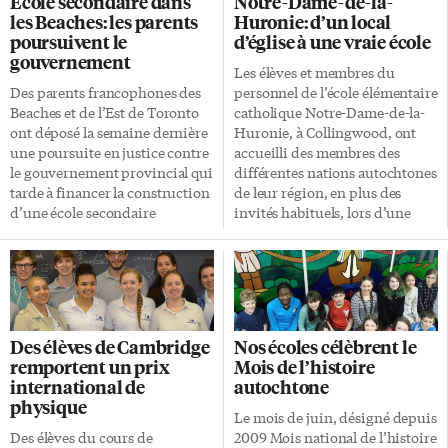
École secondaire dans
Notre-Dame-de-la-
Concordia à Montréal,
juin. Il y a 130 ans Le père
les Beaches: les parents
Huronie: d’un local
l’université internationale de
Philippe Lamarche est arrivé à
poursuivent le
d’église à une vraie école
Floride ou le Royal College of
Toronto il y a 130 ans, le 24 juin
gouvernement
Surgeons en Irelande». D’autres
1887, et il a célébré deux jours
Les élèves et membres du
élèves se dirigeront vers des
plus tard les premiers offices
Des parents francophones des
personnel de l’école élémentaire
collèges tels que Boréal, George
religieux en français. C’est sous
Beaches et de l’Est de Toronto
catholique Notre-Dame-de-la-
Brown ou Humber. «Elles et ils
sa gouverne que les premières
ont déposé la semaine dernière
Huronie, à Collingwood, ont
comptent étudier dans une
[…]
une poursuite en justice contre
accueilli des membres des
large variété […]
le gouvernement provincial qui
différentes nations autochtones
tarde à financer la construction
de leur région, en plus des
d’une école secondaire
invités habituels, lors d’une
publique dans leur secteur.
cérémonie de bénédiction et
Pilotée par Me Nicolas Rouleau
d’ouverture officielle de leur
auprès de la Cour supérieure de
école le 9 juin dernier. Le
justice de l’Ontario, la requête
cardinal Thomas Collins,
de Lianne Doucet, au nom de la
archevêque de Toronto, a
Coalition de parents pour une
évoqué le rôle des premiers
Des élèves de Cambridge
Nos écoles célèbrent le
école secondaire de quartier
missionnaires jésuites pour
remportent un prix
Mois de l’histoire
(PESQ), fait valoir que leurs
«semer la foi chrétienne dans ce
international de
autochtone
droits sous l’article 23 de la
coin de pays, avec
physique
Charte canadienne des droits et
l’établissement de Sainte-Marie-
Le mois de juin, désigné depuis
libertés sont enfreints. Leur
au-pays-des-Hurons»… où ils
Des élèves du cours de
2009 Mois national de l’histoire