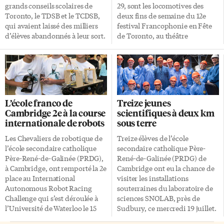
grands conseils scolaires de
29, sont les locomotives des
Toronto, le TDSB et le TCDSB,
deux fins de semaine du 12e
qui avaient laissé des milliers
festival Francophonie en Fête
d’élèves abandonnés à leur sort.
de Toronto, au théâtre
Des mesures ont toutefois été
Randolph, qui comprendra
prises pour éviter une autre
aussi une Nuit africaine le
pénurie de conducteurs
samedi 30 avec Élage Diouf
d’autobus scolaires cet
(Sénégal), le groupe Okavango
automne, se réjouit
et Tifane (Haïti). La
l’Ombudsman de l’Ontario,
programmation, détaillée ce
L’école franco de
Treize jeunes
Paul Dubé, qui avait enquêté là-
jeudi 10 août par le président
Cambridge 2e à la course
scientifiques à deux km
dessus et qui a diffusé son
René C. Viau et le directeur
internationale de robots
sous terre
rapport la semaine dernière.
général Jacques Charette,
(Les conseils scolaires
comprend aussi deux jours de
Les Chevaliers de robotique de
Treize élèves de l’école
francophones, Viamonde et
spectacles gratuits d’une
l’école secondaire catholique
secondaire catholique Père-
MonAvenir, utilisent leur
quinzaine d’artistes à la
Père-René-de-Galinée (PRDG),
René-de-Galinée (PRDG) de
propre système, Francobus,
Distillerie, les samedi 23 et
à Cambridge, ont remporté la 2e
Cambridge ont eu la chance de
qui, apparemment, n’a pas
dimanche 24, ainsi qu’un
place au International
visiter les installations
connu de ratés aussi criants.)
concert spécial de Gabrielle
Autonomous Robot Racing
souterraines du laboratoire de
C’est la première enquête […]
Goulet pour le Jour des Franco-
Challenge qui s’est déroulée à
sciences SNOLAB, près de
Ontariens […]
l’Université de Waterloo le 15
Sudbury, ce mercredi 19 juillet.
juillet. C’est d’ailleurs l’équipe
Cet établissement unique de