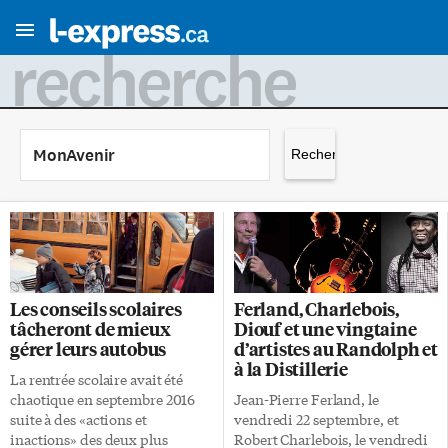
recherche
Rechercher :
Les conseils scolaires
Ferland, Charlebois,
tâcheront de mieux
Diouf et une vingtaine
gérer leurs autobus
d’artistes au Randolph et
à la Distillerie
La rentrée scolaire avait été
chaotique en septembre 2016
Jean-Pierre Ferland, le
suite à des «actions et
vendredi 22 septembre, et
inactions» des deux plus
Robert Charlebois, le vendredi