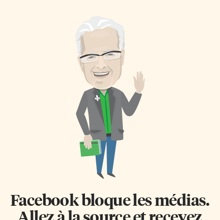
de cette Université qui a
classe mondiale pour la science
remporté la première place et sa
souterraine est situé à 2 km sous
bourse de 3000 $. PRDG repart
la terre dans la mine de Vale
avec 1000 $. Le Georgia
Creighton. En juin dernier, ces
Institute of Technology,
élèves du cours de physique de
troisième, reçoit 500 $, tout
l’enseignant Denis Jacques
comme la City Montessori
avaient remporté le premier
School, de Lucknow (Inde),
prix de la compétition
coup de coeur des juges.
internationale de la physique
L’équipe de PRDG – Joel Zhang,
des particules «Beamline for
Andrew Mourcos et Guillaume
Schools» organisée par
Fernandes – la seule à être
l’Organisation européenne
composée d’élèves du
pour la recherche nucléaire
secondaire, s’est […]
(CERN). L’expérience proposée
par l’équipe de PRDG […]
Facebook bloque les médias.
Allez à la source et recevez