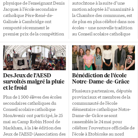
poursuite veut souligner les
ont finalement été massacrés en
physique de l’enseignant Denis
autochtone à la suite d’une
inégalités qui existent dans leur
1649. Le Cardinal a souligné que
Jacques à l’école secondaire
motion adoptée à l’unanimité à
quartier (les circonscriptions
«la foi demeure vivante en
catholique Père-René-de-
la Chambre des communes, est
provinciales […]
Huronie et l’établissement
Galinée à Cambridge ont
de plus en plus célébré dans nos
d’une nouvelle école catholique
remporté récemment le
écoles – une nouvelle tradition
de langue […]
premier prix de la compétition
au Conseil scolaire catholique
internationale de la physique
MonAvenir. Dans certaines de
des particules Beamline for
ses écoles, les parents, les élèves
Schools organisé par le Conseil
et les membres du personnel
européen pour la recherche
vivront des activités afin de
nucléaire (CERN). Les treize
découvrir la richesse de ces
élèves de 11e et 12e année de
cultures. Les événements seront
Des Jeux de l’AESD
Bénédiction de l’école
PRDG s’envoleront vers
intégrés à de nombreux
survoltés malgré la pluie
Notre-Dame-de-Grâce
Genève, en Suisse, du 19
domaines du curriculum,
et le froid
septembre au 2 octobre, pour
«notamment par la découverte
Plusieurs partenaires, députés
réaliser leur expérience dans les
des principes de l’éducation
Plus de 1 500 élèves des écoles
provinciaux et membres de la
installations du CERN:
autochtone qui engage l’élève
secondaires catholiques du
communauté de l’école
déterminer s’il existe un
d’une façon holistique tout en
Conseil scolaire catholique
élémentaire catholique Notre-
multiple élémentaire de la
respectant l’environnement
MonAvenir ont participé, le 25
Dame-de-Grâce se sont
charge électrique (1,60 X 10-
dans ses apprentissages»,
mai au Camp Robin Hood de
rassemblés le 24 mai pour
19C), tout comme le quantum
indique […]
Markham, à la 14e édition des
célébrer l’ouverture officielle de
avec l’énergie. 180 équipes
Jeux de l’AESD (Association des
l’école à Etobicoke au nord