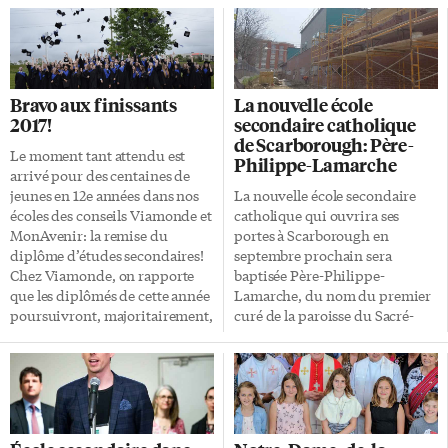
Bravo aux finissants
La nouvelle école
2017!
secondaire catholique
de Scarborough: Père-
Le moment tant attendu est
Philippe-Lamarche
arrivé pour des centaines de
jeunes en 12e années dans nos
La nouvelle école secondaire
écoles des conseils Viamonde et
catholique qui ouvrira ses
MonAvenir: la remise du
portes à Scarborough en
diplôme d’études secondaires!
septembre prochain sera
Chez Viamonde, on rapporte
baptisée Père-Philippe-
que les diplômés de cette année
Lamarche, du nom du premier
poursuivront, majoritairement,
curé de la paroisse du Sacré-
des études post-secondaires
Coeur de Toronto, à laquelle il
«dans de prestigieuses
s’est consacré jusqu’à sa mort en
universités canadiennes ou
1924. Cette nouvelle appellation
internationales telles
a été entérinée lors de la
l’Université d’Ottawa, U of T et
réunion du Conseil scolaire
Ryerson à Toronto, McGill et
catholique MonAvenir le 20