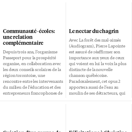
Communauté-écoles:
Le nectar du chagrin
une relation
Avec La forêt des mal-aimés
complémentaire
(Audiogram), Pierre Lapointe
Depuis trois ans, l’organisme
est assuré de réaffirmer son
Passeport pour la prospérité
importance aux yeux de ceux
organise, en collaboration avec
qui voient en lui la voix la plus
les deux conseils scolaires de la
distincte de la nouvelle
région torontoise, une
chanson québécoise.
rencontre entre les intervenants
Paradoxalement, cet opus 2
du milieu de l’éducation et des
apportera aussi de l’eau au
entrepreneurs francophones de
moulin de ses détracteurs, qui
la région. Cette année, ils
voient en lui un dandy
étaient plus de 75 à avoir
narcissique, un interprète au
répondu à l’appel. Pendant
style et aux émotions
quelques heures mercredi soir
empruntées, et qui se prend –
dernier, ils ont eu l’occasion de
suprême injure! – pour un
discuter des enjeux relatifs à la
Français. Difficile, lorsqu’on