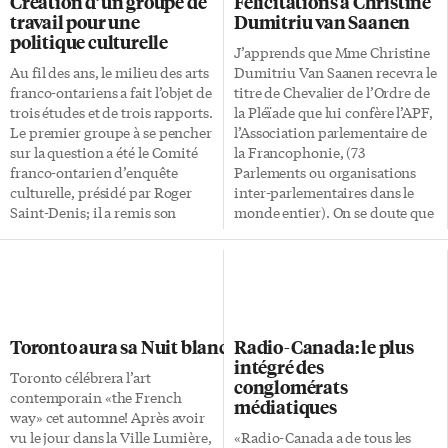
Création d’un groupe de
Félicitations à Christine
transition entre l’école et le
pénètre dans la dense forêt de
travail pour une
Dumitriu van Saanen
milieu du travail en situation
cet album, de ne pas
politique culturelle
francophone minoritaire. La
comprendre ce qui hérisse ces
J’apprends que Mme Christine
rencontre a débuté par un panel
mauvaises langues. Mais sa
Au fil des ans, le milieu des arts
Dumitriu Van Saanen recevra le
intitulé Les défis de vivre et
démarche est-elle répréhensible
franco-ontariens a fait l’objet de
titre de Chevalier de l’Ordre de
travailler en français à Toronto.
pour autant? Après tout, […]
trois études et de trois rapports.
la Pléïade que lui confère l’APF,
Fabienne Breton de
Le premier groupe à se pencher
l’Association parlementaire de
Programmes Entreprises […]
sur la question a été le Comité
la Francophonie, (73
franco-ontarien d’enquête
Parlements ou organisations
culturelle, présidé par Roger
inter-parlementaires dans le
Saint-Denis; il a remis son
monde entier). On se doute que
rapport en janvier 1969. Le
cette récompense honorifique
deuxième groupe a été présidé
concerne particulièrement la
par Pierre Savard et il a remis
création et la direction du Salon
son rapport le 30 septembre
du livre de Toronto par la
1977. Le troisième a été le
récipiendaire. Je désire ici
Groupe de travail pour une
publiquement offrir mes
Toronto aura sa Nuit blanche
Radio-Canada: le plus
politique culturelle des
félicitations à cette dernière,
intégré des
francophones de l’Ontario, créé
ainsi que mes remerciements
Toronto célébrera l’art
conglomérats
il y a exactement 15 ans passés.
personnels. Pour avoir été aux
contemporain «the French
médiatiques
Le 12 avril 1991, le ministre de la
côtés de Christine Dumitriu
way» cet automne! Après avoir
Culture et […]
Van Saanen dès le moment où
vu le jour dans la Ville Lumière,
«Radio-Canada a de tous les