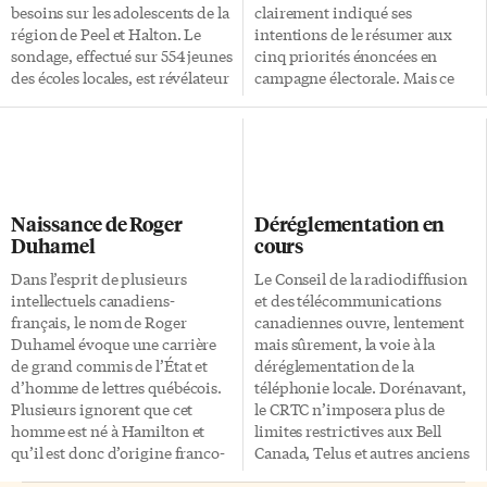
besoins sur les adolescents de la
clairement indiqué ses
région de Peel et Halton. Le
intentions de le résumer aux
sondage, effectué sur 554 jeunes
cinq priorités énoncées en
des écoles locales, est révélateur
campagne électorale. Mais ce
d’une situation
dont on ne se doutait pas, c’est
particulièrement
que la dualité linguistique
préoccupante. À ce jour, à peine
serait évincée de l’énoncé
34% des adolescents
politique du nouveau
francophones scolarisés ont eu
gouvernement conservateur. Si
accès à un atelier sur la
cela n’avait été du préambule de
Naissance de Roger
Déréglementation en
prévention des maladies. Point
la Gouverneure générale
Duhamel
cours
d’accès, qui milite pour la
Michaëlle Jean, le fait français
démocratisation des services de
aurait été totalement ignoré
Dans l’esprit de plusieurs
Le Conseil de la radiodiffusion
santé primaires en français,
dans le Discours du Trône.
intellectuels canadiens-
et des télécommunications
déplore le fait que la situation
«Notre dualité linguistique est
français, le nom de Roger
canadiennes ouvre, lentement
se soit nettement dégradée
un atout pour le pays», a-t-elle
Duhamel évoque une carrière
mais sûrement, la voie à la
depuis les derniers rapports de
soutenu. Mais dans l’énoncé des
de grand commis de l’État et
déréglementation de la
1995. C’est du moins le constat
valeurs fondamentales
d’homme de lettres québécois.
téléphonie locale. Dorénavant,
[…]
canadiennes, aucune mention
Plusieurs ignorent que cet
le CRTC n’imposera plus de
de la dualité linguistique ou
homme est né à Hamilton et
limites restrictives aux Bell
encore du multiculturalisme.
qu’il est donc d’origine franco-
Canada, Telus et autres anciens
Les […]
ontarienne. C’est le 16 avril 1916
monopoles lorsque les