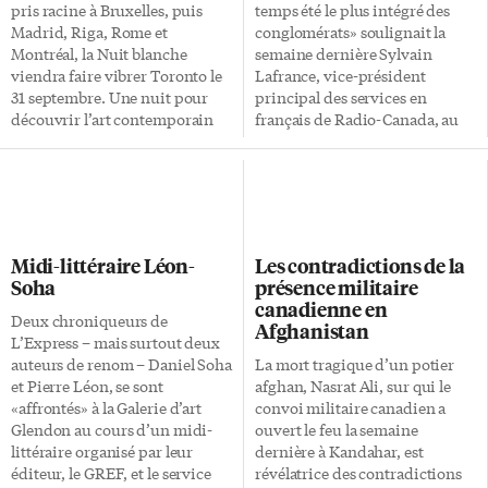
elle m’avait fait part de son
pris racine à Bruxelles, puis
temps été le plus intégré des
désir de créer un Salon du livre
Madrid, Riga, Rome et
conglomérats» soulignait la
[…]
Montréal, la Nuit blanche
semaine dernière Sylvain
viendra faire vibrer Toronto le
Lafrance, vice-président
31 septembre. Une nuit pour
principal des services en
découvrir l’art contemporain
français de Radio-Canada, au
sous un nouvel éclairage. La
Club canadien de Toronto.
Nuit blanche, c’est avant tout
Surprenant? Pourtant, l’offre de
un happening qui permet de
services de Radio-Canada est
«rassembler plusieurs
des plus impressionnantes:
générations pour découvrir
trois chaînes de télévision
l’art contemporain», explique
(Radio-Canada, Réseau de
Midi-littéraire Léon-
Les contradictions de la
Christophe Girard, adjoint à la
l’information, ARTV), deux
Soha
présence militaire
Culture à la mairie de Paris. Du
postes de radio (Première
canadienne en
coucher du soleil le 31
chaîne et Espace Musique), un
Deux chroniqueurs de
Afghanistan
septembre au lever du soleil le
site Internet, le réseau de
L’Express – mais surtout deux
1er octobre, toutes les
Radio-Canada international,
auteurs de renom – Daniel Soha
La mort tragique d’un potier
institutions culturelles de
etc. Et le tout, réuni sous une
et Pierre Léon, se sont
afghan, Nasrat Ali, sur qui le
Toronto sont invitées […]
même enseigne, avec un seul
«affrontés» à la Galerie d’art
convoi militaire canadien a
conseil d’administration. «Mais
Glendon au cours d’un midi-
ouvert le feu la semaine
on n’a jamais joué totalement
littéraire organisé par leur
dernière à Kandahar, est
l’effet de levier de cette
éditeur, le GREF, et le service
révélatrice des contradictions