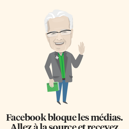
que Roger Duhamel voit le jour
compétiteurs auront 25% des
à Hamilton. Détenteur d’un
parts de marché dans un
baccalauréat ès arts et d’une
périmètre précis. Après
licence en droit de l’Université
l’interurbain, le CRTC s’attaque
de Montréal, il devient
à ces marchés dominés par les
secrétaire du maire de
grands joueurs de la téléphonie.
Montréal, Camilien Houde,
En fait, la décision rendue jeudi
puis se lance en journalisme.
dernier n’est pas la première
Tour à tour rédacteur au
concernant la téléphonie locale.
journal Le Canada et au Devoir
Au cours des dernières années,
(1942-1944), directeur du
l’organisme fédéral a imposé
Montréal-Matin (1947-1953) et
des règles plus sévères à Bell
de L’Action universitaire […]
Canada notamment pour […]
Facebook bloque les médias.
Allez à la source et recevez