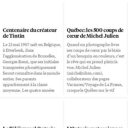
Centenaire du créateur
Québec: les 500 coups de
de Tintin
cœur de Michel Julien
Le 22 mai 1907 naît en Belgique,
Quand un photographe livre
à Etterbeek, dans
ses coups de cœur par le biais
l’agglomération de Bruxelles,
d’un bouquin en couleurs, c’est
Georges Remi, que ses initiales
le rêve qui en prend plein la
transposées phonétiquement
vue. Michel Julien
feront connaître dans le monde
(micheljulien.com),
entier. Ses parents
collaborateur des pages
appartiennent à la classe
Vacances/Voyage de La Presse,
moyenne. Les quatre années
croque le Québec sur le vif
d’école primaire de l’enfant
depuis 25 ans. Il en a fait un
coïncident avec la Première
recueil saisissant, à mi-chemin
Guerre mondiale (1914-1918), au
entre le livre de référence et le
cours de laquelle les Allemands
guide de voyage. Tout y passe,
occupent la ville. Celui-ci
des fromageries artisanales aux
montre beaucoup de
paradis des kayakistes. Si vous