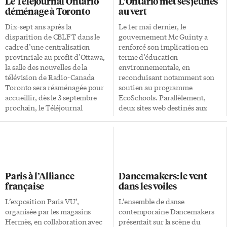
Le Téléjournal Ontario
L’Ontario met ses jeunes
prédispositions pour le dessin
êtes en panne d’idées pour vos
déménage à Toronto
au vert
et ses cahiers sont remplis
vacances d’été, ce livre fera
d’aventures d’un petit garçon
redémarrer votre goût du
Dix-sept ans après la
Le 1er mai dernier, le
aux prises avec l’envahisseur
voyage. Michel Julien, 500
disparition de CBLFT dans le
gouvernement Mc Guinty a
allemand. Cette adéquation
coups de coeur pour découvrir
cadre d’une centralisation
renforcé son implication en
entre la réalité du monde et son
le Québec, […]
provinciale au profit d’Ottawa,
terme d’éducation
œuvre caractérisera plus tard
la salle des nouvelles de la
environnementale, en
ses réalisations d’auteur de
télévision de Radio-Canada
reconduisant notamment son
bandes dessinées. Il fait ses […]
Toronto sera réaménagée pour
soutien au programme
accueillir, dès le 3 septembre
EcoSchools. Parallèlement,
prochain, le Téléjournal
deux sites web destinés aux
Ontario de 18h qui sera produit
jeunes sont mis en ligne depuis
et diffusé à partir de Toronto.
peu, et auront pour charge de
La région d’Ottawa conservera
prolonger l’éducation
un Téléjournal qui lui sera
écologique des jeunes
propre, celui de «l’Ontario»
générations ontariennes. «Le
couvrant le reste de la province.
changement climatique est le
Paris à l’Alliance
Dancemakers: le vent
L’initiative du vice-président
défi de notre génération. En
française
dans les voiles
pour les régions, Louis Lalande,
informant les élèves et en les
et de son représentant pour
incitant à agir sur les enjeux
L’exposition Paris VU’,
L’ensemble de danse
l’Ontario, Benoit Quenneville,
environnementaux et le
organisée par les magasins
contemporaine Dancemakers
annoncée la semaine dernière,
changement climatique,
Hermès, en collaboration avec
présentait sur la scène du