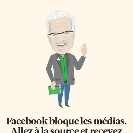
spectacle intime qui nous fait
que le Cirque obtenait
passer de la chanson qu’on
désormais une reconnaissance
pousse autour d’un feu de
internationale inégalée.
camp aux prestations devant les
L’enquête, menée auprès de 12
plus grands publics. Après une
000 répondants dans une
demi-heure d’attente, notre
trentaine de pays par la firme
petite fille d’Embrun est entrée
CROP en collaboration avec un
calmement en marchant sur la
partenaire international, a
scène. Calmement certes,
donné une cote de
discrètement non. Vêtue d’un
reconnaissance positive de près
jeans et d’une veste assortie
de 90 % à la multinationale
dans […]
montréalaise. Il s’agit, selon M.
Lamarre, d’une cote supérieure
à des marques de commerce
telles Apple ou Harley-
Davidson. […]
Facebook bloque les médias.
Allez à la source et recevez