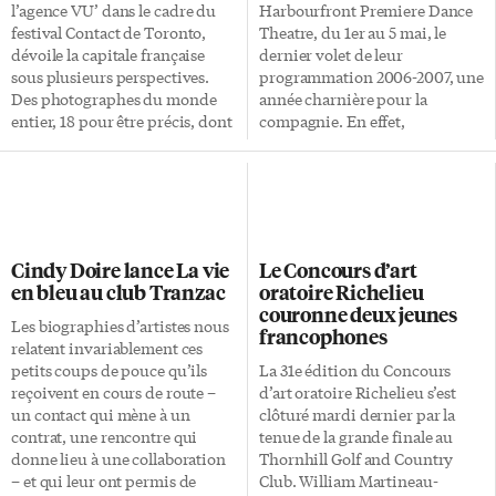
veut favoriser une plus grande
l’Ontario est gagnant sur deux
l’agence VU’ dans le cadre du
Harbourfront Premiere Dance
proximité avec les
plans. Nous écoles seront plus
festival Contact de Toronto,
Theatre, du 1er au 5 mai, le
téléspectateurs. Aucune perte
saines et nos collectivités plus
dévoile la capitale française
dernier volet de leur
d’emploi […]
écologiques, et nous formerons
sous plusieurs perspectives.
programmation 2006-2007, une
les leaders et les innovateurs […]
Des photographes du monde
année charnière pour la
entier, 18 pour être précis, dont
compagnie. En effet,
les Français Guillaume Zuili,
Dancemakers a pris un virage
Gilles Xavier, Richard Dumas
important l’été dernier en
ou encore Denis Darzacq, mais
accueillant un nouveau
également l’Américain Michael
directeur artistique. On se
Ackerman ou le Suédois Anders
souviendra que Michael Trent
Petersen, ont sillonnés Paris à la
avait alors pris la relève de
Cindy Doire lance La vie
Le Concours d’art
recherche du «non-cliché», de
Serge Bennathan qui, après 16
en bleu au club Tranzac
oratoire Richelieu
la ville de tous les jours, celle
années prolifiques au sein de la
couronne deux jeunes
des Parisiens. Le fait même que
compagnie, choisissait de se
Les biographies d’artistes nous
francophones
beaucoup de ces photographes
retirer. Ce dernier spectacle de
relatent invariablement ces
ne soient pas parisiens, apporte
la saison était donc l’occasion
petits coups de pouce qu’ils
La 31e édition du Concours
une touche d’innocence dans la
pour Michael Trent d’apposer
reçoivent en cours de route –
d’art oratoire Richelieu s’est
vision exploratrice du Paris […]
sa signature sur une première
un contact qui mène à un
clôturé mardi dernier par la
année au sein de la compagnie.
contrat, une rencontre qui
tenue de la grande finale au
[…]
donne lieu à une collaboration
Thornhill Golf and Country
– et qui leur ont permis de
Club. William Martineau-