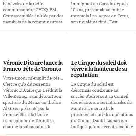
bénévoles de la radio
immigrant au Canada depuis
communautaire CHOQ-FM.
10 ans, présentait au public
Cette assemblée, initiée par des
torontois Les larmes du Cœur,
membres de la communauté et
son troisième film. C’est
non par le conseil
l’histoire très audacieuse et au
d’administration fort décrié, a
scénario renversé d’un couple
ouvert le débat sur l’avenir de la
africain, dont la femme est
radio et sur le cap à suivre afin
infertile. Ils décide alors de
de ne pas réitérer ce que
remplir leur vœu d’être parents
beaucoup ressentent comme de
en adoptant une petite fille de
Véronic DiCaire lance la
Le Cirque du soleil doit
grossières et impardonnables
race blanche, nommée Chloé.
Franco-Fête de Toronto
vivre à la hauteur de sa
erreurs. C’était donc une
En arrière-fond, c’est le choc
réputation
réunion sous haute tension aux
des cultures qui est raconté.
Votre amour m’emplit de joie…
vues de l’ordre du jour
Ben Kalambayi est le fondateur
C’est ce qu’a dû ressentir
Le Cirque du soleil est
annoncé. Cette assemblée
de l’association Cinéma
Véronic DiCaire qui a séduit la
désormais condamné au
générale extraordinaire, placée
Masques d’Afrique. Son œuvre
Ville-Reine… sans détour! Son
succès. S’adressant au Conseil
sous le signe de la transition et
en tant que cinéaste a démarré
spectacle du 24 mai au théâtre
des relations internationales de
peut-être du renouveau, a
en 2003, lorsque le producteur-
Al Green présenté par la
Montréal, mercredi, le
alimenté […]
réalisateur habitait encore à […]
Franco-fête et le Centre
président et chef des opérations
francophone de Toronto a
du Cirque, Daniel Lamarre, a
charmé la soixantaine de
indiqué qu’une récente enquête
personnes qui y ont assisté. Un
internationale avait démontré