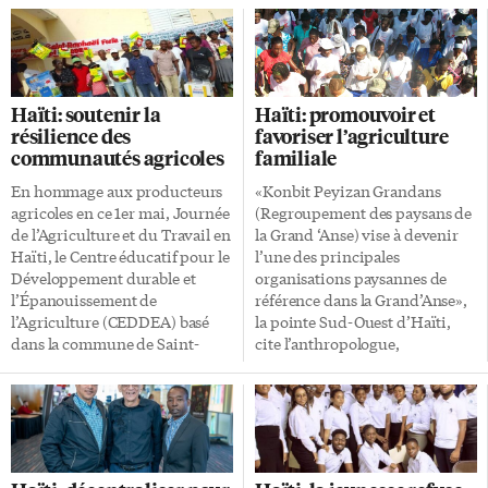
Haïti: soutenir la
Haïti: promouvoir et
résilience des
favoriser l’agriculture
communautés agricoles
familiale
En hommage aux producteurs
«Konbit Peyizan Grandans
agricoles en ce 1er mai, Journée
(Regroupement des paysans de
de l’Agriculture et du Travail en
la Grand ‘Anse) vise à devenir
Haïti, le Centre éducatif pour le
l’une des principales
Développement durable et
organisations paysannes de
l’Épanouissement de
référence dans la Grand’Anse»,
l’Agriculture (CEDDEA) basé
la pointe Sud-Ouest d’Haïti,
dans la commune de Saint-
cite l’anthropologue,
Raphaël, dans le Nord d’Haïti, a
sociologue et travailleur social,
organisé un Forum sur le thème
co-fondateur et coordonnateur
Vers une Saint-Raphaël plus
exécutif de KPGA, Nicossa
forte et prospère. L’évènement
Paulemont. Créée en 1998,
fut réalisé via un groupe
KPGA est une organisation
WhatsApp ayant permis
haïtienne sans but lucratif