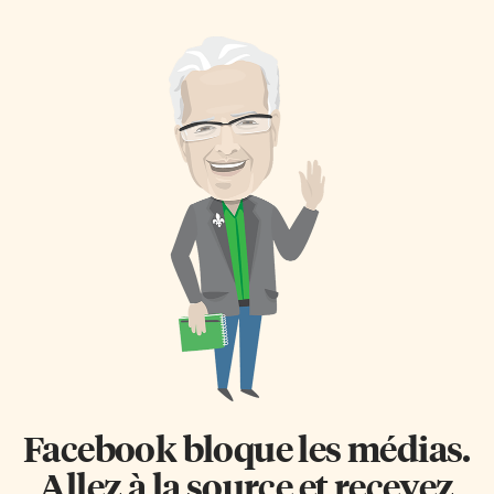
restauration d’un patrimoine
l’organisation COVECIPE
historique intégrant la
(Coalition des volontaires pour
protection d’un
l’éducation civique et la
environnement menacé,
protection de
l’avancement d’une
l’environnement), Exael
communauté et la valorisation
Molière à l-express.ca.
du Nord d’Haïti. Une région
COVECIPE est une organisation
dotée d’un fort potentiel de
sans but lucratif visant à
développement
promouvoir la protection de
récréotouristique», précise un
l’environnement par
des membres du bureau de
l’éducation civique auprès des
direction du CTE, Jean-Claude
écoles, des églises et des
Magny. Le Cap-Haïtien abrite
organismes communautaires,
les vestiges de l’enceinte du
ainsi qu’à engager tous les
Fort Magny portant le nom du
citoyens envers cette cause.
général Étienne Magny, héro de
«Les membres de la COVECIPE
la guerre […]
sont avant tout les […]
Facebook bloque les médias.
Allez à la source et recevez