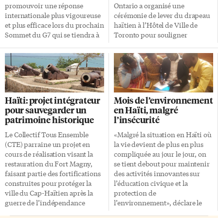
promouvoir une réponse
Ontario a organisé une
internationale plus vigoureuse
cérémonie de lever du drapeau
et plus efficace lors du prochain
haïtien à l’Hôtel de Ville de
Sommet du G7 qui se tiendra à
Toronto pour souligner
Kananaskis, en Alberta, du 15 au
l’événement dimanche dernier.
17 juin 2025. Haïti est confronté
«Le 18 mai 1803, pendant la
à une confluence de défis sans
Révolution haïtienne contre la
précédent, notamment une
domination coloniale française,
violence généralisée liée aux
le chef révolutionnaire Jean-
gangs, une grave crise
Jacques Dessalines, général de
Haïti: projet intégrateur
Mois de l’environnement
humanitaire et un paysage
l’armée haïtienne, aurait
pour sauvegarder un
en Haïti, malgré
politique fragile. Des rapports
arraché la bande blanche du
patrimoine historique
l’insécurité
indiquent une détérioration de
drapeau tricolore français,
la situation sécuritaire, les
supprimant symboliquement la
Le Collectif Tous Ensemble
«Malgré la situation en Haïti où
gangs criminels contrôlant de
couleur des colonisateurs. Les
(CTE) parraine un projet en
la vie devient de plus en plus
plus en plus de vastes zones, ce
bandes rouges et bleues
cours de réalisation visant la
compliquée au jour le jour, on
qui […]
restantes furent ensuite
restauration du Fort Magny,
se tient debout pour maintenir
cousues ensemble par
faisant partie des fortifications
des activités innovantes sur
Catherine Flon, filleule de Jean-
construites pour protéger la
l’éducation civique et la
Jacques Dessalines, créant ainsi
ville du Cap-Haïtien après la
protection de
la première version du drapeau
guerre de l’indépendance
l’environnement», déclare le
haïtien. «Les couleurs […]
d’Haïti. «Il s’agit de la
président-fondateur de