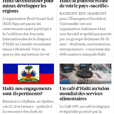
Haïti: décentraliser pour
Haïti: la jeunesse refuse
d’accompagner 25 planteurs de
établie à Buvette, une banlieue
mieux développer les
de voir le pays «sacrifié»
la zone dans le cadre d’une
de la ville de Jérémie, une
régions
initiative visant à soutenir la
section de la nouvelle
RANKONT-ÉDU (RANKONT
production agricole nationale
commune de Marfranc. Elle
L’organisation Éveil Grand Sud
pour l’Émergence Durable et
en commençant par le local.
intervient dans les domaines de
(EGS) figurait parmi les
Universelle) est une
«Malgré la crise
l’agriculture familiale et l’agro-
intervenants ayant participé à
organisation haïtienne à but
multidimensionnelle que
écologie, l’économie sociale et
la 7e édition des Journées
non lucratif et apolitique portée
traverse Haïti – l’insécurité,
solidaire, le renforcement
Internationales de la diaspora
par un groupe de jeunes (18-35
l’inflation, l’instabilité
organisationnel, les droits de la
d’Haïti au Canada récemment
ans) – étudiants, universitaires,
institutionnelle – des citoyens
femme et la gestion des risques
tenue à Montréal. Voici un
entrepreneurs – conscients des
continuent […]
et désastres. «Nos […]
aperçu des aspirations de cet
défis majeurs auxquels Haïti
organisme visant l’autonomie
fait face. Engagée à
de la région du Grand Sud
promouvoir l’éducation et
d’Haïti afin d’assurer son
l’inclusion citoyenne pour la
développement durable,
jeunesse haïtienne,
présenté par trois de ses
l’organisation «refuse de voir
membres: Charlot Murat,
leur avenir sacrifié, leurs frères,
Haïti: nos engagements
Un café d’Haïti au Salon
coordonnateur général, Jean
leurs sœurs, leurs parents, leurs
sont-ils pertinents?
mondial des services
François Tardieu, chargé de la
amis succomber face à la
alimentaires
Commission scientifique,
négligence des dirigeants». Le
Réunis à La Malbaie, au Québec,
Rudolf Dérose, secrétaire
pays s’enlisant dans une crise
ces 12, 13 et 14 mars – prélude à
Le Café 509, un café écologique
général. Éveil Grand Sud est
multidimensionnelle sans fin,
la rencontre des chefs de
et équitable produit par la