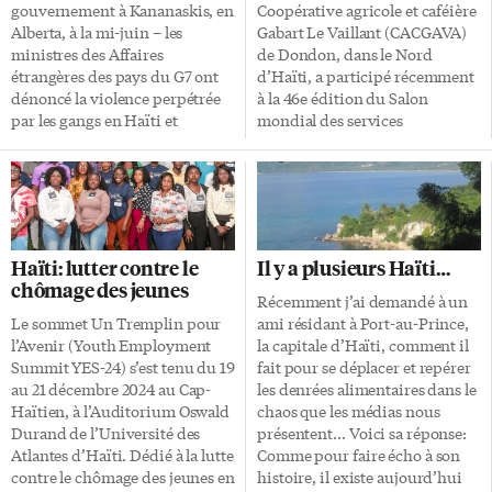
une organisation haïtienne
paralysé par la prise en otage de
gouvernement à Kananaskis, en
Coopérative agricole et caféière
sans but lucratif créée par un
Port-au-Prince par les gangs
Alberta, à la mi-juin – les
Gabart Le Vaillant (CACGAVA)
groupe d’agriculteurs en 2022.
armés, la direction de
ministres des Affaires
de Dondon, dans le Nord
Appuyer l’économie locale
RANKONT-ÉDU a rédigé une
étrangères des pays du G7 ont
d’Haïti, a participé récemment
durable «La mission d’Éveil
lettre d’appel à l’urgence […]
dénoncé la violence perpétrée
à la 46e édition du Salon
Grand Sud consiste à […]
par les gangs en Haïti et
mondial des services
réaffirmé leur engagement à
alimentaires (SIGEP World) à
aider ce pays à restaurer la
Rimini en Italie. Soulignons
démocratie, la sécurité et la
que, depuis presque 10 ans,
stabilité. Ils ont promis de
l’entreprise québécoise SLD
soutenir la Police nationale, la
Importations collabore avec la
Mission multinationale menée
Coopérative CACGAVA afin de
Haïti: lutter contre le
Il y a plusieurs Haïti…
par le Kenya, et de promouvoir
garantir la production durable
chômage des jeunes
un rôle accru pour les Nations
d’un café de qualité, dont la
Récemment j’ai demandé à un
Unies. Ils ont exprimé leur
sauvegarde de la variété Typica
Le sommet Un Tremplin pour
ami résidant à Port-au-Prince,
soutien aux efforts déployés par
qui serait en voie de
l’Avenir (Youth Employment
la capitale d’Haïti, comment il
les […]
disparition. La coopérative se
Summit YES-24) s’est tenu du 19
fait pour se déplacer et repérer
veut un outil pour le
au 21 décembre 2024 au Cap-
les denrées alimentaires dans le
développement social, culturel
Haïtien, à l’Auditorium Oswald
chaos que les médias nous
et économique d’Haïti,
Durand de l’Université des
présentent… Voici sa réponse:
permettant notamment de
Atlantes d’Haïti. Dédié à la lutte
Comme pour faire écho à son
contribuer […]
contre le chômage des jeunes en
histoire, il existe aujourd’hui