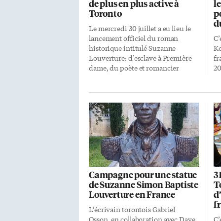
de plus en plus active à
l
Toronto
p
d
Le mercredi 30 juillet a eu lieu le
lancement officiel du roman
C’
historique intitulé Suzanne
Ko
Louverture: d’esclave à Première
fr
dame, du poète et romancier
20
torontois d’origine haïtienne
du
Gabriel Osson. La communauté
su
haïtienne de Toronto y a répondu
co
présente, une communauté de
de
plus en plus visible et active dans
de
la métropole… tout en gardant un
de
solide cordon ombilical avec son
au
pays d’origine. Cela a pris cinq
(A
longues années à Gabriel Osson
pe
pour finaliser ce livre qui retrace le
Jo
Campagne pour une statue
3
destin hors du commun de
pl
de Suzanne Simon Baptiste
T
Suzanne Simone Baptiste
la
Louverture en France
d
Louverture, conjointe du célèbre
l’
f
leader révolutionnaire Toussaint
du
L’écrivain torontois Gabriel
Louverture. Et pour cause, un
Ch
Osson, en collaboration avec Dave
C’