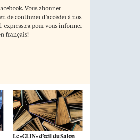
présenté plusieurs de nos
 Facebook. Vous abonner
ouvrages, y compris du dernier
yen de continuer d’accéder à nos
numéro de notre Revue d’Histoire
haïtienne», cite le PDG-fondateur
r l-express.ca pour vous informer
du CIDIHCA, Frantz Voltaire.
en français!
Auteur, professeur, historien,
Frantz Voltaire, récipiendaire de
l’insigne de l’Ordre de Montréal en
2022, représente une figure […]
Le «CLIN» d’œil du Salon