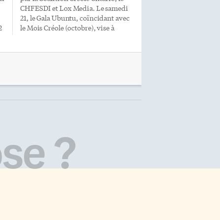
CHFESDI et Lox Media. Le samedi
21, le Gala Ubuntu, coïncidant avec
2
le Mois Créole (octobre), vise à
célébrer les réalisations, les
objectifs et les percées de la
a
communauté créole dans toute sa
diversité. Ubuntu signifie «je suis
ce que je suis grâce à ce que nous
sommes tous», provenant d’un
ancien mot bantou (une famille de
langues africaines). Promouvoir
les Créoles «Le gala fournit une
plate-forme aux Créoles de tous
se ?
horizons pour se rassembler,
partager, se connecter, apprendre
.
et se donner […]