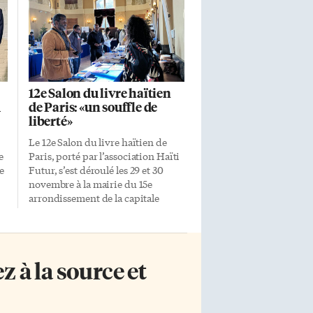
12e Salon du livre haïtien
d
de Paris: «un souffle de
liberté»
Le 12e Salon du livre haïtien de
e
Paris, porté par l’association Haïti
e
Futur, s’est déroulé les 29 et 30
novembre à la mairie du 15e
arrondissement de la capitale
française. Le Centre international
N
de documentation et
d’information haïtienne,
caribéenne et afro-canadienne
 à la source et
(CIDIHCA), établi à Montréal,
participe depuis plusieurs années
au Salon du livre haïtien de Paris.
«Cette année nous y avons