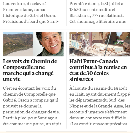
Louverture, d’esclave à
Première dame, le 31 juillet à
Première dame, roman
18h30 au centre culturel
historique de Gabriel Osson.
Blackhurst, 777 rue Bathurst.
Précisions d’abord que Saint-
Cet «hommage littéraire à une
Domingue est l’ancien nom
figure méconnue de l’histoire
d’Haïti. La cheville ouvrière de
haïtienne et universelle» est
cette première république noire
publié aux Éditions du
du monde est le général
CIDIHCA (Centre International
François Dominique Toussaint
de Documentation et
qui adopte «le nom Louverture
d’Information Haïtienne,
Les voix du Chemin de
Haïti Futur-Canada
à cause de sa facilité à créer des
Caribéenne et Afro-
Compostelle: une
contribue à la remise en
brèches dans les lignes
canadienne), basées à Montréal.
marche qui a changé
état de 30 écoles
ennemies», une fois que
Épouse du révolutionnaire
une vie
sinistrées
l’esclavage est aboli en 1793.
haïtien Le roman retrace le
François Dominique Toussaint
destin exceptionnel de Suzanne
C’est en écoutant les voix du
À la suite du séisme du 14 août
(1743-1803) épouse Suzanne
Simone Baptiste Louverture,
chemin de Compostelle que
en Haïti ayant durement frappé
Simone Baptiste (1752-1816) en
épouse du célèbre leader
Gabriel Osson a compris qu’il
les départements du Sud, des
secondes noces. Cette femme
révolutionnaire haïtien
pouvait se donner la
Nippes et de la Grande-Anse, les
élève et éduque deux enfants,
Toussaint Louverture, «figure
permission de changer de vie.
secours d’urgence s’effectuent
surveille […]
féminine trop longtemps
Partir à pied pour Santiago a
dans un contexte très difficile.
reléguée à l’ombre de
été comme une pause, un répit
«Les conditions sont précaires
l’histoire». Gabriel Osson
vital. Gabriel Osson a parcouru
sur le terrain, aggravées par les