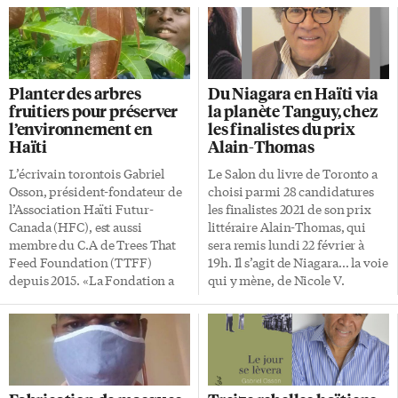
Planter des arbres
Du Niagara en Haïti via
fruitiers pour préserver
la planète Tanguy, chez
l’environnement en
les finalistes du prix
Haïti
Alain-Thomas
L’écrivain torontois Gabriel
Le Salon du livre de Toronto a
Osson, président-fondateur de
choisi parmi 28 candidatures
l’Association Haïti Futur-
les finalistes 2021 de son prix
Canada (HFC), est aussi
littéraire Alain-Thomas, qui
membre du C.A de Trees That
sera remis lundi 22 février à
Feed Foundation (TTFF)
19h. Il s’agit de Niagara… la voie
depuis 2015. «La Fondation a
qui y mène, de Nicole V.
pour mission de planter des
Champeau (essai, David), Le
arbres fruitiers pour préserver
jour se lèvera, de Gabriel Osson
l’environnement, nourrir les
(roman, David), et Capitaine
gens et créer des emplois», dit-
Boudu et les enfants de la
il. «Elle recueille des fonds un
Cédille, d’Éric Mathieu (roman,
peu partout, surtout aux États-
L’Interligne). Le Salon se