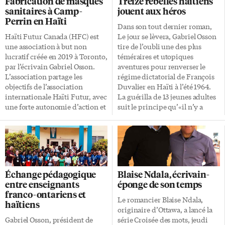
Fabrication de masques
Treize rebelles haïtiens
Unis. Elle est présente dans 18
déroule en ligne depuis le
sanitaires à Camp-
jouent aux héros
pays et a contribué à planter
début du mois et prend fin ce
Perrin en Haïti
plus de 200 000 arbres
mercredi 24 février. Dans l’essai
Dans son tout dernier roman,
nourriciers.» Dons d’arbre
multiforme, Niagara… la voie
Haïti Futur Canada (HFC) est
Le jour se lèvera, Gabriel Osson
véritable Dans son rapport
qui y mène, Nicole V.
une association à but non
tire de l’oubli une des plus
annuel 2020-2021 récemment
Champeau explore en
lucratif créée en 2019 à Toronto,
téméraires et utopiques
publié, la Fondation précise
profondeur tous les aspects […]
par l’écrivain Gabriel Osson.
aventures pour renverser le
que depuis 2919 Haïti bénéficie
L’association partage les
régime dictatorial de François
de dons d’«arbre véritable» ou
objectifs de l’association
Duvalier en Haïti à l’été 1964.
«arbre à pain». TTFF est en […]
internationale Haïti Futur, avec
La guérilla de 13 jeunes adultes
une forte autonomie d’action et
suit le principe qu’«il n’y a
financière. HFC vise à
point de liberté sans révolution.
améliorer la scolarisation des
Il faut du sang pour améliorer le
jeunes Haïtiens; encourager la
monde.» Ces treize hommes
petite entreprise; favoriser le
sont Max Armand, Jacques
développement socio-
Armand, Gérald Brierre, Mirko
économique d’Haïti. Pour ce
Chandler, Louis Drouin fils,
Échange pédagogique
Blaise Ndala, écrivain-
faire, l’association s’efforce de
Charles Forbin, Jean Gerdès,
entre enseignants
éponge de son temps
promouvoir l’art et l’artisanat
Réginald Jourdan, Yvan
franco-ontariens et
local; de sensibiliser à la culture
Laraque, Marcel Numa, Roland
Le romancier Blaise Ndala,
haïtiens
haïtienne par l’édition
Rigaud, Guslé Villedrouin et
originaire d’Ottawa, a lancé la
d’ouvrages, l’organisation
Jacques Wadestrandt. De
Gabriel Osson, président de
série Croisée des mots, jeudi