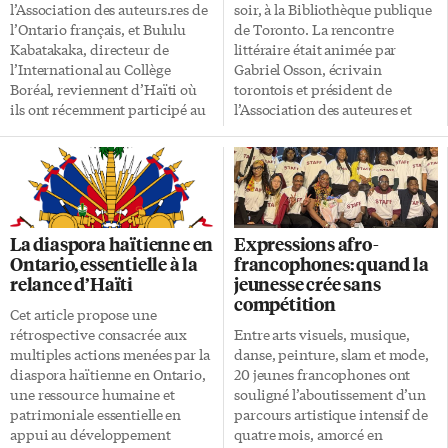
d’expositions-ventes et autres
l’histoire à la fiction Bien que
l’Association des auteurs.res de
soir, à la Bibliothèque publique
événements culturels. Voici un
s’inspirant des […]
l’Ontario français, et Bululu
de Toronto. La rencontre
aperçu des propos de Gabriel
Kabatakaka, directeur de
littéraire était animée par
Osson, président-fondateur de
l’International au Collège
Gabriel Osson, écrivain
Haïti Futur-Canada,
Boréal, reviennent d’Haïti où
torontois et président de
concernant une récente
ils ont récemment participé au
l’Association des auteures et
initiative de l’association
projet de l’Institut
auteurs de l’Ontario français.
aspirant à […]
d’enseignement et de
Né de parents enseignants en
leadership (IEL) en partenariat
République démocratique du
avec le Collège Regina
Congo (ex-Zaïre), Ndala a
Assumpta à Cap-Haïtien (nord
attrapé le «virus de l’écriture»
d’Haïti). Le projet de l’IEL est
dès l’école primaire. Il écrivait
La diaspora haïtienne en
Expressions afro-
une initiative de Steve Sider,
des poèmes et de courtes
Ontario, essentielle à la
francophones: quand la
professeur à l’Université
nouvelles au lieu de faire ses
relance d’Haïti
jeunesse crée sans
Wilfrid Laurier, Jhonel Morvan,
devoirs d’arithmétique.
compétition
du ministère de l’Éducation de
J’écrivais juste pour m’amuser
Cet article propose une
l’Ontario (MÉO), et Gabriel
À l’école secondaire, le jeune
rétrospective consacrée aux
Entre arts visuels, musique,
Osson, auquel s’est greffée
Blaise écrit des saynètes et est
multiples actions menées par la
danse, peinture, slam et mode,
Megan Borner du MÉO. Parlez-
choisi pour jouer le rôle d’un
diaspora haïtienne en Ontario,
20 jeunes francophones ont
nous du projet, quelle est sa
avocat blanc […]
une ressource humaine et
souligné l’aboutissement d’un
raison d’être? Gabriel Osson : Il
patrimoniale essentielle en
parcours artistique intensif de
s’agit d’un projet de
appui au développement
quatre mois, amorcé en