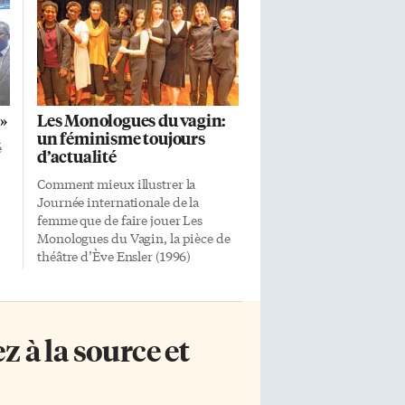
»
Les Monologues du vagin:
un féminisme toujours
é
d’actualité
Comment mieux illustrer la
Journée internationale de la
femme que de faire jouer Les
Monologues du Vagin, la pièce de
théâtre d’Ève Ensler (1996)
La
considérée comme un pilier du
ci
féminisme? C’est le rôle que s’est
s
donné depuis maintenant trois
ans le producteur franco-torontois
 à la source et
Patrick Romango. C’est donc au
nom des femmes que cette
s
fameuse pièce a été présentée au
Array Music Studio les mardi 8 et