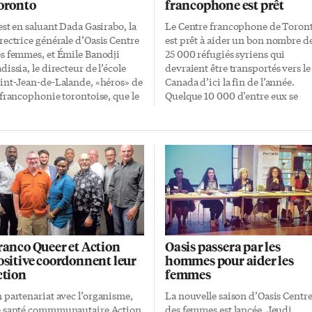
oronto
francophone est prêt
est en saluant Dada Gasirabo, la
Le Centre francophone de Toron
rectrice générale d’Oasis Centre
est prêt à aider un bon nombre d
s femmes, et Émile Banodji
25 000 réfugiés syriens qui
dissia, le directeur de l’école
devraient être transportés vers le
int-Jean-de-Lalande, «héros» de
Canada d’ici la fin de l’année.
 francophonie torontoise, que le
Quelque 10 000 d’entre eux se
ntre francophone de Toronto a
retrouveront vraisemblablement
ncé ce samedi 6 février au
en Ontario, notamment dans la
niels Spectrum le Mois de
métropole. On ignore combien d
Histoire des Noirs. «C’est un clin
ces familles syriennes sont
oeil à l’Histoire que de rendre
francophones, ni si le
mmage aux gens qui ont
gouvernement fédéral compte
availlé et contribué à faire une
installer certains de ces
fférence dans notre
francophones à l’extérieur du
mmunauté et au Canada»,
Québec. (Ottawa devait préciser
plique Sophie Bernier, la
lundi les modalités d’entrée et de
ranco Queer et Action
Oasis passera par les
ordonnatrice du volet culturel
répartition de ces réfugiés.) C’est
ositive coordonnent leur
hommes pour aider les
 CFT qui organisait la 11e
l’organisme Lifeline Syria, le
ction
femmes
ition de cet événement annuel
principal partenaire du
 priment la musique et la
gouvernement provincial, avec
 partenariat avec l’organisme,
La nouvelle saison d’Oasis Centr
stronomie […]
qui le CFT est déjà en contact
 santé commmunautaire Action
des femmes est lancée. Jeudi