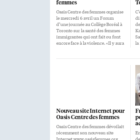
femmes
T
Oasis Centre des femmes organise
C’
le mercredi 6 avril un Forum
di
d’une journée au Collège Boréal à
de
Toronto sur la santé des femmes
Ka
immigrantes qui ont fait ou font
Sa
encore face à la violence. «Il y aura
la
des panélistes et des exposés, ainsi
Ce
que des tables de discussions et de
la
réflexions», indique une porte-
Da
parole de l’organisme. «Nous
l’
inviterons des professionnels de
d’
différentes institutions, des
ho
partenaires, et les femmes afin de
tr
recueillir leurs témoignages.»
di
Selon la directrice générale Dada
co
Gasirabo, «que ce soit
ex
Nouveau site Internet pour
F
l’immigration, le statut social,
co
Oasis Centre des femmes
p
l’origine, la violence sexiste, la
du
a
répression politique, la
éd
Oasis Centre des femmes dévoilait
colonisation, les génocides,
où
récemment son nouveau site
En
plusieurs problématiques
ga
Internet www.oasisfemmes.org
de