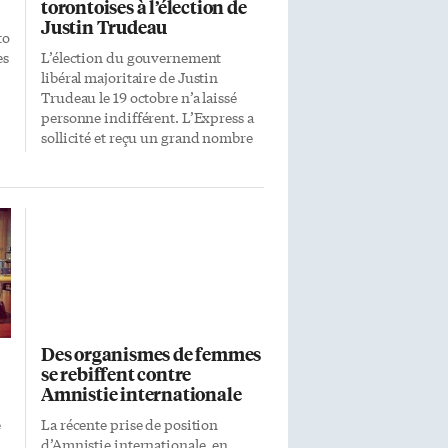
torontoises à l’élection de
Justin Trudeau
to
es
L’élection du gouvernement
libéral majoritaire de Justin
Trudeau le 19 octobre n’a laissé
personne indifférent. L’Express a
sollicité et reçu un grand nombre
de réactions dans la communauté
franco-torontoise et au-delà.
e
Certains s’expriment au nom de
leur organisme, d’autres à titre
personnel. Tous félicitent le
nouveau premier ministre du
Canada et lui promettent leur
collaboration. Dialogue Je serai
heureux d’entamer le dialogue
auprès de la nouvelle
Des organismes de femmes
administration et de travailler
se rebiffent contre
avec le gouvernement sur les
Amnistie internationale
enjeux qui touchent de près la
francophonie ontarienne.
e
La récente prise de position
Plusieurs Franco-Ontariens et
d’Amnistie internationale, en