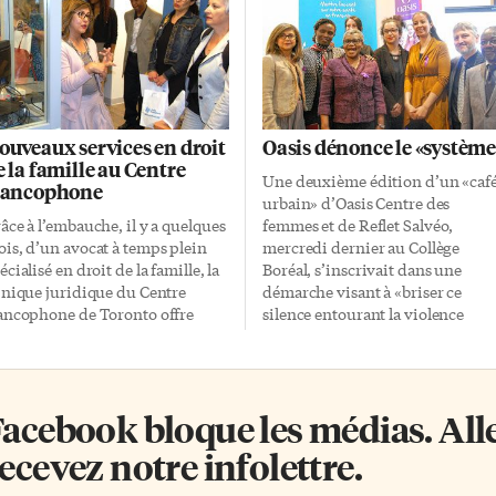
ouveaux services en droit
Oasis dénonce le «système
e la famille au Centre
Une deuxième édition d’un «caf
rancophone
urbain» d’Oasis Centre des
âce à l’embauche, il y a quelques
femmes et de Reflet Salvéo,
is, d’un avocat à temps plein
mercredi dernier au Collège
écialisé en droit de la famille, la
Boréal, s’inscrivait dans une
inique juridique du Centre
démarche visant à «briser ce
ancophone de Toronto offre
silence entourant la violence
intenant des services de
systémique contre les femmes». 
présentation en cour. Depuis
violence systémique est définie i
e dizaine d’années, le CFT
comme le fait d’appliquer des loi
frait dans ce domaine des
sans tenir compte de toute la
acebook bloque les médias. Allez
rvices de consultation et de
complexité d’une situation, au
nseils d’une avocate en pratique
détriment des femmes. «Il s’agit,
ecevez notre infolettre.
ivée qui s’y arrêtait quelques
pour nous, de voir quelles sont le
ures et traitait quatre cas par
meilleures façons d’intervenir