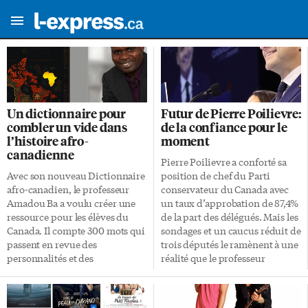
Un dictionnaire pour
Futur de Pierre Poilievre:
combler un vide dans
de la confiance pour le
l’histoire afro-
moment
canadienne
Pierre Poilievre a conforté sa
Avec son nouveau Dictionnaire
position de chef du Parti
afro-canadien, le professeur
conservateur du Canada avec
Amadou Ba a voulu créer une
un taux d’approbation de 87,4%
ressource pour les élèves du
de la part des délégués. Mais les
Canada. Il compte 300 mots qui
sondages et un caucus réduit de
passent en revue des
trois députés le ramènent à une
personnalités et des
réalité que le professeur
événements importants d’un
Frédéric Boily analyse comme
pan trop souvent ignoré de
un manque de «coudées
l’histoire du pays. Comment
franches» à court terme. Près de