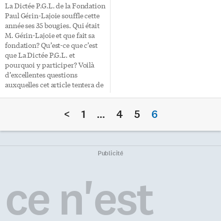
La Dictée P.G.L. de la Fondation
Paul Gérin-Lajoie souffle cette
année ses 35 bougies. Qui était
M. Gérin-Lajoie et que fait sa
fondation? Qu’est-ce que c’est
que La Dictée P.G.L. et
pourquoi y participer? Voilà
d’excellentes questions
auxquelles cet article tentera de
répondre. Paul Gérin-Lajoie
Paul Gérin-Lajoie (1920-2018),
<
1
…
4
5
6
le président fondateur de La
Fondation qui porte son nom, a
été le premier ministre de
l’Éducation du Québec, de 1960
à 1966, également vice-premier
Publicité
ministre et ministre de la
Jeunesse. En fait, M. Gérin-
ce n'est
Lajoie est considéré comme
l’architecte principal des
changements apportés au
système éducatif québécois au