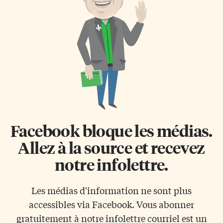
incident technique. Ma belle-
Francophonie décorant les
mère est une sorcière sera aussi
couloirs de son école
projeté le 24 février comme
secondaire sont imprimées.
prévu. Concours de la meilleure
«Elles ont toujours été vraiment
critique Jusqu’à la […]
belles. Ça m’a marqué.» La toute
nouvelle affiche a justement été
dévoilée récemment,
promettant de capter l’attention
d’un bout à l’autre […]
Facebook bloque les médias.
Allez à la source et recevez
notre infolettre.
Les médias d'information ne sont plus
accessibles via Facebook. Vous abonner
gratuitement à notre infolettre courriel est un