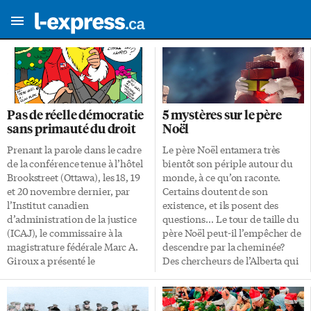
Pas de réelle démocratie
5 mystères sur le père
sans primauté du droit
Noël
Prenant la parole dans le cadre
Le père Noël entamera très
de la conférence tenue à l’hôtel
bientôt son périple autour du
Brookstreet (Ottawa), les 18, 19
monde, à ce qu’on raconte.
et 20 novembre dernier, par
Certains doutent de son
l’Institut canadien
existence, et ils posent des
d’administration de la justice
questions… Le tour de taille du
(ICAJ), le commissaire à la
père Noël peut-il l’empêcher de
magistrature fédérale Marc A.
descendre par la cheminée?
Giroux a présenté le
Des chercheurs de l’Alberta qui
programme de coopération
se sont intéressés à «la santé au
judiciaire internationale du
travail du père Noël» rappellent
Canada. Les juges nommés par
que, à en croire des illustrations