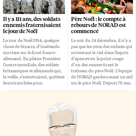
le fédéral aux tribunaux
conçues par un fabricant de
supérieurs des provinces et
boissons gazeuses, le père Noël
territoires ainsi qu’à la Cour
était déjà un vieil homme dans
Il y a 111 ans, des soldats
Père Noël : le compte à
suprême du Canada et autres
les années 1930 et qu’il avait un
ennemis fraternisaient
rebours de NORAD est
tribunaux nationaux sont bien
surplus de poids. Il ferait ainsi
le jour de Noël
commencé
conscients que notre système
partie du groupe des 80 ans et
juridique n’est pas sans défis.
plus et se retrouverait au […]
Le jour de Noël 1914, quelque
Le soir du 24 décembre, il n’y a
La charge de travail accrue des
chose de bizarre, d’inattendu
pas que les yeux des enfants qui
juges, les ressources limitées
survient sur le front franco-
scruteront le ciel dans l’espoir
des tribunaux et la complexité
allemand. En pleine Première
d’apercevoir le point rouge
grandissante des […]
Guerre mondiale, des soldats
d’un des rennes tirant le
britanniques et allemands qui,
traîneau du père Noël. L’équipe
la veille, s’entretuaient, quittent
de NORAD gardera aussi un œil
leurs tranchées pour
sur le père Noël. Depuis 70 ans,
fraterniser. Le temps d’une
le Commandement de la
trêve aussi invraisemblable que
défense aérospatiale de
brève. Tous les pays engagés
l’Amérique du Nord, mieux
dans ce terrible conflit avaient
connu sous l’acronyme
une conviction commune: le
NORAD, est sur la piste du père
conflit serait de courte durée.
Noël afin de nourrir le rêve et
Certains évoquaient même une
l’imaginaire des enfants. Cette
fin des hostilités avant Noël.
année encore, le NORAD affecte