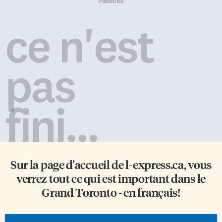
gouvernements précédents, a
de poursuivre leur
Publicité
échoué à rétablir la sécurité, à
cheminement dans un
engager des réformes ou à
environnement familier, tout
ce n'est
organiser des élections.
en favorisant une transition
Mouvement citoyen Face à ce
harmonieuse vers l’école
constat, deux structures issues
secondaire. «L’ajout des années
de la société civile haïtienne –
intermédiaires dans ces écoles
pas
Éveil Grand Sud et
s’inscrit dans notre volonté
Rasanbleman Sitwayen
d’offrir aux élèves un parcours
(Rassemblement Citoyen) – ont
éducatif cohérent et de grande
vu le jour ces derniers mois. Les
qualité, ancré dans leur
fini...
[…]
communauté», souligne le
directeur de l’éducation […]
Sur la page d'accueil de
l-express.ca
, vous
verrez tout ce qui est important dans le
Grand Toronto - en français!