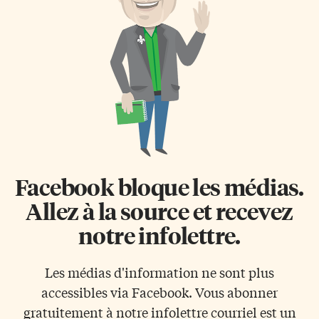
Mais en décembre 1914, il
plusieurs membres de ses
devient évident que ce ne serait
effectifs canadiens et
pas le cas. On ne pouvait pas
américains à cette mission
encore se douter des horreurs et
toute spéciale. L’opération s’est
des carnages qui allaient venir.
mise en branle […]
Guerre de tranchées […]
Facebook bloque les médias.
Allez à la source et recevez
notre infolettre.
Les médias d'information ne sont plus
accessibles via Facebook. Vous abonner
gratuitement à notre infolettre courriel est un