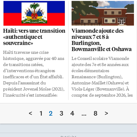
passer des moments agréables,
André Roy, animateur et
mais encore, vous pourrez
producteur du Grand ménage
enrichir vos connaissances de
des Fêtes. Grève des
notre belle langue! Jeu numéro
enseignants en Alberta et de
1 : une soupe de lettres Vous
Postes Canada, guerre
Haïti: vers une transition
Viamonde ajoute des
n’avez qu’à trouver les mots de
commerciale avec les États-
«authentique et
niveaux 7 et 8 à
la liste dans la «soupe». Les
Unis, changements
souveraine»
Burlington,
réponses sont à la fin de
climatiques, interdiction des
Bowmanville et Oshawa
l’article. Activités
téléphones cellulaires dans les
Haïti traverse une crise
supplémentaires: […]
écoles: les Newbies (Christian
historique, aggravée par 40 ans
Le Conseil scolaire Viamonde
Essiambre, Luc LeBlanc et
de transitions ratées,
ajoute des 7e et 8e années aux
André Roy) reviennent une
d’interventions étrangères
écoles élémentaires
nouvelle fois sur les écrans pour
inefficaces et d’un État affaibli.
Renaissance (Burlington),
passer 2025 au crible, toujours
Depuis l’assassinat du
Antonine-Maillet (Oshawa) et
avec humour et en musique.
président Jovenel Moïse (2021),
Viola-Léger (Bowmanville). À
Cette année […]
l’insécurité s’est intensifiée:
compter de septembre 2026, les
plusieurs départements sont
élèves pourront intégrer la 7e
sous contrôle de gangs,
année dans leur école
<
1
2
3
4
…
8
>
l’économie est ravagée et les
élémentaire, puis la 8e année
institutions sont paralysées. Le
s’ajoutera l’année suivante, soit
Conseil présidentiel de
en septembre 2027. Cette
transition, comme les
évolution permettra aux jeunes