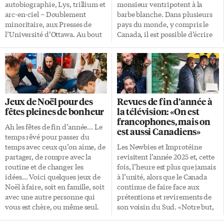
résolution. Dans cet album,
autobiographie, Lys, trillium et
monsieur ventripotent à la
McSkyz nous entraîne sur la […]
arc-en-ciel – Doublement
barbe blanche. Dans plusieurs
minoritaire, aux Presses de
pays du monde, y compris le
l’Université d’Ottawa. Au bout
Canada, il est possible d’écrire
de 50 ans d’écriture, c’est son
une lettre au père Noël, par la
50e ouvrage! Militant de
poste ou par courriel. Et c’est
toujours pour la cause franco-
souvent la première lettre
ontarienne et pour les droits
officielle qu’écriront nos petits
des personnes LGBTQ, il s’est
bouts de chou. Savoir bien
fait connaître comme rédacteur
écrire est une compétence des
Jeux de Noël pour des
Revues de fin d’année à
en chef de la revue culturelle
plus importantes que l’on
fêtes pleines de bonheur
la télévision: «On est
Liaison, par ses articles dans
peaufine au fil des années.
francophones, mais on
plusieurs publications –
Mais, comment s’y prendre si
Ah les fêtes de fin d’année… Le
est aussi Canadiens»
notamment l-express.ca – mais
c’est notre toute première
temps rêvé pour passer du
surtout par de nombreux essais
tentative ou si on n’a pas
temps avec ceux qu’on aime, de
Les Newbies et Improtéine
sur des pans de l’histoire de
beaucoup d’expérience?
partager, de rompre avec la
revisitent l’année 2025 et, cette
l’Ontario français.
Suivent quelques conseils pour
routine et de changer les
fois, l’heure est plus que jamais
Mentionnons ses ouvrages
écrire une […]
idées… Voici quelques jeux de
à l’unité, alors que le Canada
Penetang: l’école de la
Noël à faire, soit en famille, soit
continue de faire face aux
résistance (1980), Toronto
avec une autre personne qui
prétentions et revirements de
s’écrit: la ville-reine dans notre
vous est chère, ou même seul.
son voisin du Sud. «Notre but,
littérature (2007), Toronto et sa
Non seulement vous pourrez
c’est d’être rassembleur», lance
toponymie […]