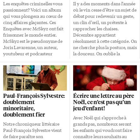
Les enquêtes criminelles vous
Il y a des moments dans l’année
passionnent? Voici un album
où le vin cesse d’être un sujet de
qui vous plongera au cœur de
débat pour redevenir un geste,
cinq affaires glaçantes. Ces
un clin d’œil, un prétexte à
Enquêtes avec McSkyz ont fait
rapprocher les chaises.
frissonner le monde entier.
Décembre appartient
McSkyz est le pseudonyme de
résolument à cette catégorie. On
Joris Lavarenne, un auteur,
ne cherche plus la posture, mais
youtubeur et podcasteur
la douceur. On oublie la
français. Ce passionné de
technicité, on réclame la
crimes réels publie une
chaleur. On ne déguste pas, on
nouvelle «histoire vraie et
partage. Et franchement, c’est
flippante» (HVF) chaque
exactement ce dont on a besoin.
vendredi soir depuis 2018. Ses
Spritz St-Germain Et cette
HVF comptent aujourd’hui
année, c’est le Spritz St-
Paul-François Sylvestre:
Écrire une lettre au père
entre un demi-million et un
Germain qui ouvre la danse. Un
doublement
Noël, ce n’est pas qu’un
million et demi de
apéritif souvent associé à l’été,
minoritaire,
jeu d’enfant!
consultations. Disparitions
mais rien ne dit qu’il ne peut
doublement fier
mystérieuses, séquestrations,
pas devenir la vedette en hiver.
Avec Noël qui s’approche à
meurtres, toutes les affaires
Voici […]
Notre chroniqueur littéraire
grands pas, nombreux seront
sont décortiquées par ses soins,
Paul-François Sylvestre vient
les enfants qui voudront faire
de la découverte du crime à sa
de faire paraître son
connaître leurs souhaits au