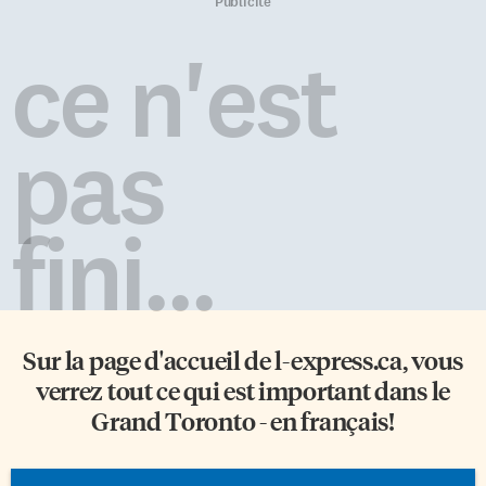
toujours gardé la pression sur
qraqeb, est accompagné de
Publicité
Toronto. John Tavares a
Simon Chivallon au piano,
marqué deux buts dans la
Arthur Henn à la contrebasse et
ce n'est
rencontre, mais Toronto
Tom Peyron à la batterie. Avec
encaisse un revers de 4-3 en
Tawazûn, leur opus de huit
prolongation. Morgan Rielly a
titres, ces musiciens passionnés
été l’autre marqueur des Leafs.
placent l’interculturalité au
pas
Anthony Stolarz a effectué […]
coeur de leur création.
Tawazûn […]
fini...
Sur la page d'accueil de
l-express.ca
, vous
verrez tout ce qui est important dans le
Grand Toronto - en français!