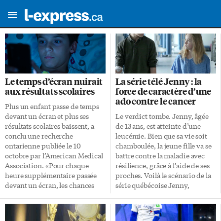
Le temps d’écran nuirait
La série télé Jenny : la
aux résultats scolaires
force de caractère d’une
ado contre le cancer
Plus un enfant passe de temps
devant un écran et plus ses
Le verdict tombe. Jenny, âgée
résultats scolaires baissent, a
de 13 ans, est atteinte d’une
conclu une recherche
leucémie. Bien que sa vie soit
ontarienne publiée le 10
chamboulée, la jeune fille va se
octobre par l’American Medical
battre contre la maladie avec
Association. «Pour chaque
résilience, grâce à l’aide de ses
heure supplémentaire passée
proches. Voilà le scénario de la
devant un écran, les chances
série québécoise Jenny,
d’atteindre les normes en
plusieurs fois récompensée,
lecture et en mathématiques
signée Jean-Sébastien Lord,
diminuaient d’environ 10% en
disponible sur TFO.org.