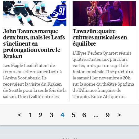
sortie du lanceur Trey
murmure, il se soupire, parfois
Yesavage. L’offensive des Jays a
il se maudit. Origines et
fait le travail et a donné le ton.
histoire Le Pinot Noir est l’un
Addison Barger et Vladimir
des plus anciens cépages encore
Guerrero Jr. ont frappé des
cultivés. Ses racines plongent
John Tavares marque
Tawazûn: quatre
coups de circuit alors que Ernie
dans la Bourgogne il y a plus de
deux buts, mais les Leafs
cultures musicales en
Clement a également bien fait
deux millénaires, bien avant
s’inclinent en
équilibre
au bâton. George Springer,
que Jules César n’ait goûté son
prolongation contre le
atteint par une balle rapide au
premier verre de Falernien. […]
L’Illyes Ferfera Quartet réunit
Kraken
genou lors du match 5 à […]
quatre artistes aux parcours
Les Maple Leafs étaient de
variés, unis par un esprit de
retour en action samedi soir à
fusion musicale. Il se produira
l’Aréna Scotiabank. Ils
le samedi 1er novembre à 20h
recevaient la visite du Kraken
sur la scène du théâtre Spadina
de Seattle pour la seule fois de la
de l’Alliance française de
saison. Une rivalité entre les
Toronto. Entre Afrique du
deux villes est bien présente ces
Nord, Europe, Amérique du
jours-ci en raison des séries de
Nord et Amérique latine,
<
1
2
3
4
5
6
…
9
>
la MLB opposant les Blue Jays
chacun y apporte sa propre
aux Mariners. Les visiteurs ont
sensibilité. Illyes Ferfera,
rapidement pris les devants
compositeur et arrangeur
dans la rencontre et ont
musical, au saxophone et au