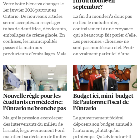
fin du monde en
Votre boîte bleue va changer le
septembre?
1er janvier 2026 partout en
Ontario. De nouveaux articles
La fin du monde n’a donc pas
seront acceptés au recyclage:
eu lieu le mois dernier,
tubes de dentifrice, déodorants,
contrairement à une croyance
emballages de crème glacée. En
qui a beaucoup fait parler d’elle.
coulisses, les municipalités
Les personnes «choisies» ne
passent la main aux
sont pas montées au ciel. Peut-
producteurs d’emballages. Mais
on vraiment parler ici d’une
cette transition entraînera-t-elle
croyance virale, ou l’idée
un recul du taux de recyclage,
n’avait-elle pas été popularisée
déjà faible? En effet, à peine la
par des gens qui voulaient s’en
moitié (53,1%) du contenu des
moquer? Un épisode appelé
boîtes bleues était récupérée en
«enlèvement» ou en anglais,
Ontario en 2021, selon l’agence
rapture, aurait dû avoir lieu le
Nouvelle règle pour les
Budget ici, mini-budget
ontarienne Resource
23 ou le 24 septembre dernier.
étudiants en médecine:
là: l’automne fiscal de
Productivity and Recovery
Les croyants, autant les vivants
l’Ontario ne bronche pas
l’Ontario
Authority. La transition est déjà
que les ressuscités, auraient dû
en marche. Les Torontois ont
monter au ciel en compagnie de
Malgré la pression exercée par
Le gouvernement fédéral
peut-être déjà remarqué un
Jésus. L’annonce de cette date
des intervenants du milieu de
déposera son budget annuel à
auto-collant noir apparu
avait été faite dans une vidéo
la santé, le gouvernement Ford
l’automne, plutôt qu’au
récemment sur leur boîte bleue.
mise en ligne […]
maintient sa décision de limiter
printemps. Qu’adviendra-t-il