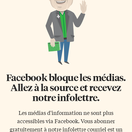
créativité», rappelle le PDG de
victoire. George Springer a
la Coalition Créole Ontario,
frappé un circuit bon pour 3
Dave Champagne. «Nous
points en 8e et le releveur Jeff
portons l’héritage des luttes de
Hoffman s’est occupé des
nos ancêtres… ainsi que leurs
retraits au bâton en […]
rêves, leur espoir […]
Facebook bloque les médias.
Allez à la source et recevez
notre infolettre.
Les médias d'information ne sont plus
accessibles via Facebook. Vous abonner
gratuitement à notre infolettre courriel est un