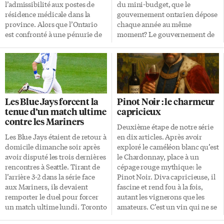
Il recouvre le nom […]
l’admissibilité aux postes de
du mini-budget, que le
résidence médicale dans la
gouvernement ontarien dépose
province. Alors que l’Ontario
chaque année au même
est confronté à une pénurie de
moment? Le gouvernement de
médecins, le ministère de la
Mark Carney déposera le
Santé a récemment modifié les
budget annuel le 4 novembre
critères d’admission aux postes
cette année, a-t-il annoncé
de résidence médicale en
récemment. Et il prévoit
province, une mesure qui
répéter chaque année cet
pourrait entraîner une
exercice fiscal à l’automne,
Les Blue Jays forcent la
Pinot Noir : le charmeur
diminution du nombre de
dorénavant, plutôt qu’au
tenue d’un match ultime
capricieux
places en résidence pour les
printemps. S’inspirant du
contre les Mariners
médecins formés à l’étranger.
calendrier budgétaire
Deuxième étape de notre série
Selon les changements, seuls les
britannique, le ministre des
Les Blue Jays étaient de retour à
en dix articles. Après avoir
étudiants qui ont obtenu un
Finances, François-Philippe
domicile dimanche soir après
exploré le caméléon blanc qu’est
diplôme d’une faculté de
Champagne, a noté que cela
avoir disputé les trois dernières
le Chardonnay, place à un
médecine au Canada ou les
permettrait aussi un meilleur
rencontres à Seattle. Tirant de
cépage rouge mythique: le
diplômés d’universités à
alignement avec la saison de la
l’arrière 3-2 dans la série face
Pinot Noir. Diva capricieuse, il
l’extérieur du […]
construction, entre autres. Pas
aux Mariners, ils devaient
fascine et rend fou à la fois,
d’impact pour l’instant Le
remporter le duel pour forcer
autant les vignerons que les
dépôt du budget annuel du
un match ultime lundi. Toronto
amateurs. C’est un vin qui ne se
Canada tombera donc
a pu compter sur une excellente
boit pas seulement: il se
désormais quasiment […]