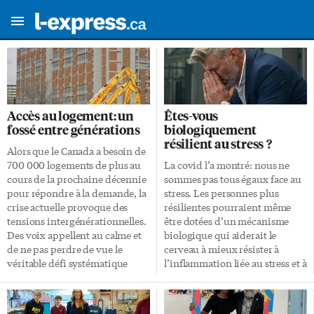
Accès au logement: un
Êtes-vous
fossé entre générations
biologiquement
résilient au stress ?
Alors que le Canada a besoin de
700 000 logements de plus au
La covid l’a montré: nous ne
cours de la prochaine décennie
sommes pas tous égaux face au
pour répondre à la demande, la
stress. Les personnes plus
crise actuelle provoque des
résilientes pourraient même
tensions intergénérationnelles.
être dotées d’un mécanisme
Des voix appellent au calme et
biologique qui aiderait le
de ne pas perdre de vue le
cerveau à mieux résister à
véritable défi systématique
l’inflammation liée au stress et à
derrière le rideau. En 2024,
la dépression. Du moins, chez
Statistique Canada révèle que
les souris, selon une nouvelle
les jeunes sont les plus touchés
étude québécoise, qui a conclu