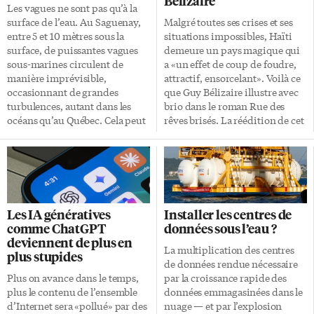
Bélizaire
Les vagues ne sont pas qu’à la
surface de l’eau. Au Saguenay,
Malgré toutes ses crises et ses
entre 5 et 10 mètres sous la
situations impossibles, Haïti
surface, de puissantes vagues
demeure un pays magique qui
sous-marines circulent de
a «un effet de coup de foudre,
manière imprévisible,
attractif, ensorcelant». Voilà ce
occasionnant de grandes
que Guy Bélizaire illustre avec
turbulences, autant dans les
brio dans le roman Rue des
océans qu’au Québec. Cela peut
rêves brisés. La réédition de cet
déstabiliser les manœuvres des
ouvrage en vaut le coût/coup!
navires cherchant à accoster,
L’action se déroule à Montréal
d’où l’importance de mieux les
où Christophe est né de parents
comprendre. C’est ce qui s’est
haïtiens. Le père veut imposer à
passé pour le cargo néerlandais
son fils de 17 ans un voyage
Jaeger Arrow au terminal de
d’un mois au pays de ses
Les IA génératives
Installer les centres de
Grande-Anse, dans le Fjord-du-
ancêtres. Christophe n’y tient
comme ChatGPT
données sous l’eau ?
Saguenay, en septembre 2019.
pas car il craint de perdre sa
deviennent de plus en
Poussé au large lors de
première petite amie, Mélodie.
La multiplication des centres
plus stupides
l’accostage par un fort courant
Loin des yeux, loin du cœur.
de données rendue nécessaire
qui l’éloignait du quai, le navire
Tensions père-fils […]
Plus on avance dans le temps,
par la croissance rapide des
s’est fait prendre en cisaille par
plus le contenu de l’ensemble
données emmagasinées dans le
un fort courant […]
d’Internet sera «pollué» par des
nuage — et par l’explosion