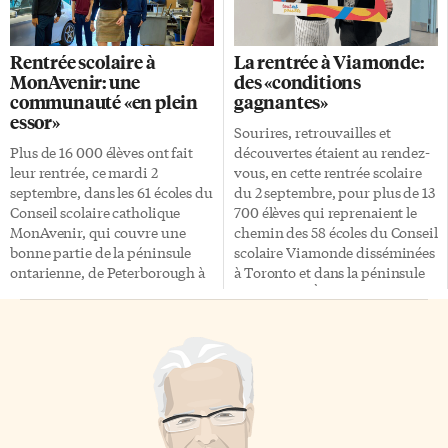
par le manque d’abordabilité
que certaines d’entre elles
des logements. Sur les réseaux
bénéficieraient d’une meilleure
sociaux notamment, plusieurs
étanchéité de la barrière
Rentrée scolaire à
La rentrée à Viamonde:
pointent du doigt les baby-
hématoencéphalique, celle qui
MonAvenir: une
des «conditions
boomers comme l’une des
gère les échanges entre la
communauté «en plein
gagnantes»
sources du problème. Ils
circulation sanguine et le
essor»
estiment que cette génération a
cerveau. Ce serait grâce à de
Sourires, retrouvailles et
eu un accès plus facile à la
bons niveaux de Cldn5, une
Plus de 16 000 élèves ont fait
découvertes étaient au rendez-
propriété et qu’elle cherche
protéine clé dans la
leur rentrée, ce mardi 2
vous, en cette rentrée scolaire
aujourd’hui […]
perméabilité de cette barrière.
septembre, dans les 61 écoles du
du 2 septembre, pour plus de 13
La présence de cette protéine
Conseil scolaire catholique
700 élèves qui reprenaient le
[…]
MonAvenir, qui couvre une
chemin des 58 écoles du Conseil
bonne partie de la péninsule
scolaire Viamonde disséminées
ontarienne, de Peterborough à
à Toronto et dans la péninsule
Niagara en passant par Toronto.
ontarienne. À l’occasion de
La hausse constante d’effectifs
cette rentrée, Sébastien
motive plusieurs projets
Fontaine, le directeur de
d’agrandissement et de
l’Éducation en poste depuis
construction, dont celle d’une
février 2025, a visité l’école
nouvelle école à Mississauga
élémentaire Viola-Léger à
qui prévoit ouvrir ses portes en
Bowmanville, située tout à l’Est
septembre 2026. Le
du territoire. Plan stratégique