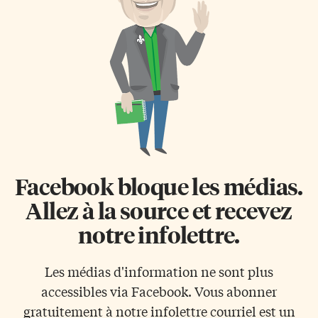
financement est aussi approuvé
Pour lui, cette année scolaire
pour l’ajout de cinq autres
revêt une importance
nouvelles écoles dans les
particulière: «elle conclut la
prochaines années. «Ces
mise en œuvre de notre plan
investissements permettront
stratégique 2021-2025 et ouvre
d’offrir à encore plus d’élèves
la voie à notre trajectoire 2026-
des installations modernes,
2030». «Ce passage […]
accessibles et adaptées à leurs
besoins», indique la […]
Facebook bloque les médias.
Allez à la source et recevez
notre infolettre.
Les médias d'information ne sont plus
accessibles via Facebook. Vous abonner
gratuitement à notre infolettre courriel est un