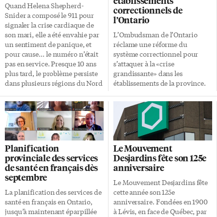
établissements
Quand Helena Shepherd-
correctionnels de
Snider a composé le 911 pour
l’Ontario
signaler la crise cardiaque de
son mari, elle a été envahie par
L’Ombudsman de l’Ontario
un sentiment de panique, et
réclame une réforme du
pour cause… le numéro n’était
système correctionnel pour
pas en service. Presque 10 ans
s’attaquer à la «crise
plus tard, le problème persiste
grandissante» dans les
dans plusieurs régions du Nord
établissements de la province.
de l’Ontario. Dans les
Quand les établissements
communautés où ce numéro à
correctionnels manquent de
trois chiffres n’est pas
personnel et qu’ils sont
disponible, les gens doivent
surpeuplés, au point où des
connaître quel numéro
détenus sont logés dans des
commençant par 1-800, 1-888
placards à balais et des garde-
Planification
Le Mouvement
ou 705 appeler pour obtenir des
manger, c’est une crise qui ne
provinciale des services
Desjardins fête son 125e
services d’urgence. Non
peut plus être ignorée,
de santé en français dès
anniversaire
seulement le numéro change
revendique le protecteur du
septembre
d’une municipalité à l’autre,
citoyen, Paul Dubé. Une
Le Mouvement Desjardins fête
mais il est différent pour
«réforme systémique
La planification des services de
cette année son 125e
joindre les ambulanciers
significative» respectueuse des
santé en français en Ontario,
anniversaire. Fondées en 1900
paramédicaux, les pompiers ou
droits des détenus est un
jusqu’à maintenant éparpillée
à Lévis, en face de Québec, par