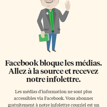
moins», reconnaît Yann Paquet.
Hébert, reconnu l’an dernier
L’entité regroupe les chaînes
dans la catégorie Héros du
câblées TV5, consacrée à la
quotidien. «Ce Prix ministériel
francophonie internationale, et
d’excellence témoigne de la
Unis TV, qui a pour mandat de
qualité de la formation et du
refléter la diversité des
rôle essentiel que jouent
francophonies canadiennes.
régulièrement les personnes
TV5 Québec Canada gère
diplômées de Boréal, dès le
également […]
début de leur carrière», se […]
Facebook bloque les médias.
Allez à la source et recevez
notre infolettre.
Les médias d'information ne sont plus
accessibles via Facebook. Vous abonner
gratuitement à notre infolettre courriel est un