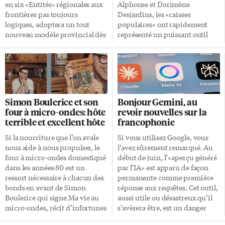
les […]
«impératif moral», indique-t-il
en six «Entités» régionales aux
Alphonse et Dorimène
dans son rapport annuel
frontières pas toujours
Desjardins, les «caisses
dévoilé ce mercredi 25 juin.
logiques, adoptera un tout
populaires» ont rapidement
Hausse des plaintes Paul Dubé
nouveau modèle provincial dès
représenté un puissant outil
indique avoir constaté une
le 1er septembre avec la création
d’émancipation économique
hausse de 55% des plaintes […]
du Centre de planification des
pour les Canadiens-Français.
services de santé en français
Elles se sont multipliées au
(CPSSF), fruit d’une
Québec et, dès 1910, en
collaboration entre l’Assemblée
Ontario (d’abord à Ottawa parce
de la francophonie de l’Ontario
qu’Alphonse Desjardins était
Simon Boulerice et son
Bonjour Gemini, au
(AFO) et l’Hôpital
sténographe à la Chambre des
four à micro-ondes: hôte
revoir nouvelles sur la
Montfort d’Ottawa. Le
communes). En 2020, la «Caisse
terrible et excellent hôte
francophonie
gouvernement en a fait
Desjardins Ontario» a fédéré les
l’annonce le 19 juin et, ce lundi
caisses populaires des
Si la nourriture que l’on avale
Si vous utilisez Google, vous
23, plus de 130 personnes
communautés franco-
nous aide à nous propulser, le
l’avez sûrement remarqué. Au
participaient à une assemblée
ontariennes. Desjardins est
four à micro-ondes domestiqué
début de juin, l’«aperçu généré
citoyenne virtuelle organisée
aujourd’hui l’une des plus
dans les années 80 est un
par l’IA» est apparu de façon
par l’AFO pour présenter le
importantes institutions
ressort nécessaire à chacun des
permanente comme première
nouveau modèle et répondre
financières au pays; la première
bonds en avant de Simon
réponse aux requêtes. Cet outil,
aux questions. Selon le
au Québec. L’entreprise est
Boulerice qui signe Ma vie au
aussi utile ou désastreux qu’il
ministère de la […]
mieux connue au Canada
micro-ondes, récit d’infortunes
s’avèrera être, est un danger
anglais pour ses produits
culinaires. Cet électroménager a
pour les médias d’information
d’assurances, […]