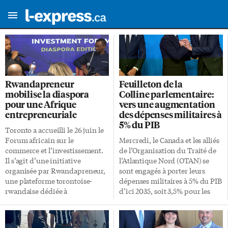
Rwandapreneur
Feuilleton de la
mobilise la diaspora
Colline parlementaire:
pour une Afrique
vers une augmentation
entrepreneuriale
des dépenses militaires à
5% du PIB
Toronto a accueilli le 26 juin le
Forum africain sur le
Mercredi, le Canada et les alliés
commerce et l’investissement.
de l’Organisation du Traité de
Il s’agit d’une initiative
l’Atlantique Nord (OTAN) se
organisée par Rwandapreneur,
sont engagés à porter leurs
une plateforme torontoise-
dépenses militaires à 5% du PIB
rwandaise dédiée à
d’ici 2035, soit 3,5% pour les
l’autonomisation des
équipements de défense et 1,5%
entrepreneurs à fort potentiel
pour les infrastructures et la
au Rwanda et dans la diaspora
cybersécurité. L’enjeu pour le