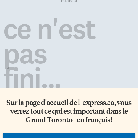
quartier de la Distillerie. Ces
ses 15 ans d’existence, l’Entité 4
Publicité
ateliers s’adressent à toutes les
réaffirme son rôle dans la
personnes travaillant à temps
planification des services de
ce n'est
plein ou partiel dans un service
santé en français dans les
de garde ou un milieu éducatif
régions du Centre, Centre-Est et
ayant une entente avec la Ville.
Simcoe Nord Muskoka. Pour
Développés en collaboration
l’année 2024-2025, ses actions
pas
avec les collèges Centennial, […]
s’articulent autour de trois
leviers: le développement de
relations stratégiques avec les
partenaires du secteur, la […]
fini...
Sur la page d'accueil de
l-express.ca
, vous
verrez tout ce qui est important dans le
Grand Toronto - en français!