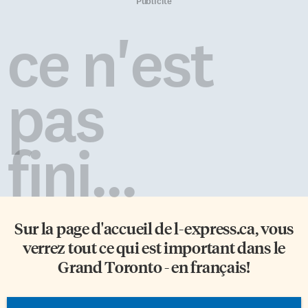
communauté et la valorisation
exemple, cette influenceuse
Publicité
du Nord d’Haïti. Une région
française écrivait en décembre
dotée d’un fort potentiel de
2024 que beaucoup de gens
ce n'est
développement
vivraient avec un «cortisol
récréotouristique», précise un
déréglé» sans le savoir. Selon
des membres du bureau de
ces publications, un
direction du CTE, Jean-Claude
«débalancement» du cortisol
pas
Magny. Le Cap-Haïtien abrite
causerait de la fatigue
les vestiges de l’enceinte du
chronique, une prise de […]
Fort Magny portant le nom du
général Étienne Magny, héro de
fini...
la guerre […]
Sur la page d'accueil de
l-express.ca
, vous
verrez tout ce qui est important dans le
Grand Toronto - en français!