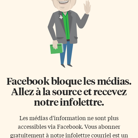
intemporelles. En 2000, j’ai fait
Incapables de tenir la cadence
le choix – risqué mais
et de capitaliser sur le faible
nécessaire – de créer un
nombre de chances, Toronto a
établissement en réaction aux
vu les visiteurs répéter le même
dérives d’un […]
scénario que lors […]
Facebook bloque les médias.
Allez à la source et recevez
notre infolettre.
Les médias d'information ne sont plus
accessibles via Facebook. Vous abonner
gratuitement à notre infolettre courriel est un