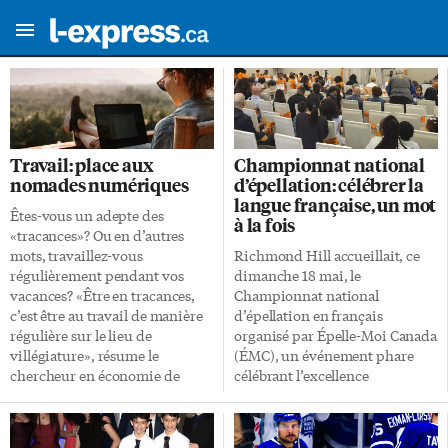
Travail: place aux
Championnat national
nomades numériques
d’épellation: célébrer la
langue française, un mot
Êtes-vous un adepte des
à la fois
«tracances»? Ou en d’autres
mots, travaillez-vous
Richmond Hill accueillait, ce
régulièrement pendant vos
dimanche 18 mai, le
vacances? «Être en tracances,
Championnat national
c’est être au travail de manière
d’épellation en français
régulière sur le lieu de
organisé par Épelle-Moi Canada
villégiature», résume le
(ÉMC), un événement phare
chercheur en économie de
célébrant l’excellence
l’Université Bretagne-Sud,
linguistique des jeunes
Clément Marinos. Travailler à
francophones et francophiles à
distance grâce à une connexion
travers le pays. Trois jeunes se