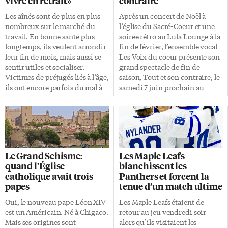
vivre en retrait»
contraire
Les aînés sont de plus en plus
Après un concert de Noël à
nombreux sur le marché du
l’église du Sacré-Coeur et une
travail. En bonne santé plus
soirée rétro au Lula Lounge à la
longtemps, ils veulent arrondir
fin de février, l’ensemble vocal
leur fin de mois, mais aussi se
Les Voix du coeur présente son
sentir utiles et socialiser.
grand spectacle de fin de
Victimes de préjugés liés à l’âge,
saison, Tout et son contraire, le
ils ont encore parfois du mal à
samedi 7 juin prochain au
trouver leur place au sein des
Théâtre Isabel Bader.
entreprises. «Après huit ans à la
L’ensemble propose une
retraite, je m’ennuyais un peu
exploration du thème des
de ma communauté. Je voulais
contraires, comme soleil/pluie,
bâtir de nouveaux réseaux et je
sud/nord, rire/pleurer,
ne voulais plus vivre en
partir/rester… Un spectacle
Le Grand Schisme:
Les Maple Leafs
retrait», raconte le consultant
qu’on promet «haut en
quand l’Église
blanchissent les
Jean-Paul Arsenault, résident
couleurs, composé d’un
catholique avait trois
Panthers et forcent la
de l’Île-du-Prince-Édouard. À
amalgame de chansons tantôt
papes
tenue d’un match ultime
72 ans, l’Acadien a repris du
drôles, tantôt émouvantes, pour
service auprès de diverses
le plus grand bonheur des
Oui, le nouveau pape Léon XIV
Les Maple Leafs étaient de
organisations de […]
amateurs de chansons d’hier et
est un Américain. Né à Chigaco.
retour au jeu vendredi soir
d’aujourd’hui». Le groupe
Mais ses origines sont
alors qu’ils visitaient les