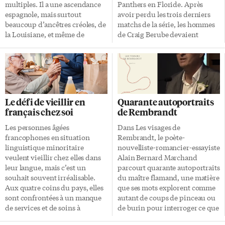
torontois d’une trentaine de
multiples. Il a une ascendance
Panthers en Floride. Après
choristes offre depuis plus de
espagnole, mais surtout
avoir perdu les trois derniers
[…]
beaucoup d’ancêtres créoles, de
matchs de la série, les hommes
la Louisiane, et même de
de Craig Berube devaient
lointains aïeuls français. La
gagner pour forcer la tenue
dernière fois que les mots
d’un match ultime dimanche,
«pape» et «français» pouvaient
sans quoi, la saison se
se lire dans une même phrase,
terminerait en queue de
c’était il y a… près de 650 ans.
poisson. Après 40 minutes de
Le dernier pape français a été
jeu serré sans but, les Maple
Le défi de vieillir en
Quarante autoportraits
élu à une époque très perturbée
Leafs ont été les premiers à
français chez soi
de Rembrandt
de l’Église catholique, lors de
s’inscrire au tableau indicateur.
laquelle deux papautés se
Auston Matthews a marqué son
Les personnes âgées
Dans Les visages de
disputaient la légitimité de la
premier but en séries en
francophones en situation
Rembrandt, le poète-
succession de saint Pierre. Cette
carrière face aux Panthers pour
linguistique minoritaire
nouvelliste-romancier-essayiste
période a été nommée le
donner l’avance aux Leafs. Max
veulent vieillir chez elles dans
Alain Bernard Marchand
«Grand Schisme d’Occident»,
Pacioretty a marqué le but
leur langue, mais c’est un
parcourt quarante autoportraits
en référence […]
d’assurance en fin […]
souhait souvent irréalisable.
du maître flamand, une matière
Aux quatre coins du pays, elles
que ses mots explorent comme
sont confrontées à un manque
autant de coups de pinceau ou
de services et de soins à
de burin pour interroger ce que
domicile en français. Les
ces visages lui donnent à voir.