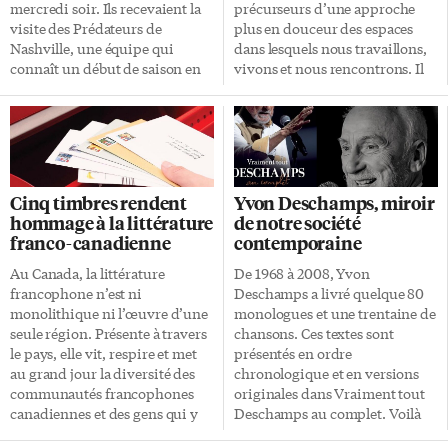
190 pages nous […]
mercredi soir. Ils recevaient la
précurseurs d’une approche
visite des Prédateurs de
plus en douceur des espaces
Nashville, une équipe qui
dans lesquels nous travaillons,
connaît un début de saison en
vivons et nous rencontrons. Il
dessous des attentes. Jonathan
s’agit de l’architecture
Marchessault a donné l’avance
biophilique, particulièrement
aux visiteurs rapidement en
préoccupée d’intégrer la nature
début de première période. Les
– notamment le bois – dans
Maple Leafs ont finalement
l’environnement urbain créé de
trouvé le fond du filet en début
la main de l’homme. Du côté de
Cinq timbres rendent
Yvon Deschamps, miroir
de troisième. L’entraîneur Craig
Sterling Road L’an dernier, les
hommage à la littérature
de notre société
Berube a modifié ses trios
visiteurs du Museum of
franco-canadienne
contemporaine
durant la deuxième
Contemporary Art (MOCA), rue
intermission et a réuni Auston
Sterling, sentaient qu’il y avait
Au Canada, la littérature
De 1968 à 2008, Yvon
Matthews et Mitch Marner. Ce
quelque chose de différent sur
francophone n’est ni
Deschamps a livré quelque 80
changement a porté fruit aux
le site de construction adjacent
monolithique ni l’œuvre d’une
monologues et une trentaine de
Leafs. Auston Matthews a
au musée. Les plus curieux ont
seule région. Présente à travers
chansons. Ces textes sont
inscrit 2 buts pour donner
remarqué sur les panneaux
le pays, elle vit, respire et met
présentés en ordre
l’avance […]
réclames du projet le […]
au grand jour la diversité des
chronologique et en versions
communautés francophones
originales dans Vraiment tout
canadiennes et des gens qui y
Deschamps au complet. Voilà
vivent. Postes Canada souligne
un document incontournable