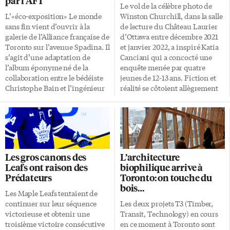
par l’AFT
Le vol de la célèbre photo de
L’«éco-exposition» Le monde
Winston Churchill, dans la salle
sans fin vient d’ouvrir à la
de lecture du Château Laurier
galerie de l’Alliance française de
d’Ottawa entre décembre 2021
Toronto sur l’avenue Spadina. Il
et janvier 2022, a inspiré Katia
s’agit d’une adaptation de
Canciani qui a concocté une
l’album éponyme né de la
enquête menée par quatre
collaboration entre le bédéiste
jeunes de 12-13 ans. Fiction et
Christophe Bain et l’ingénieur
réalité se côtoient allègrement
et professeur Jean-Marc
dans Qui a volé Winston
Jancovici. Paru en 2021,
Churchill? Publié par les
l’ouvrage porte sur les énergies
Éditions David, ce roman
et les changements climatiques
paraît dans la collection Pigeon
explorés dans le contexte de
voyageur, qui s’adresse aux 9-13
l’histoire de l’humanité.
ans. Les quatre jeunes sont
Les gros canons des
L’architecture
Traduit en plusieurs langues,
Rémi, Jeanne, Mryia et James
Leafs ont raison des
biophilique arrive à
incluant même le turc et le
qui assistent à la présentation
Prédateurs
Toronto: on touche du
japonais, c’est le livre qui s’est le
d’un film sur le vol du fameux
bois…
plus vendu en France en 2022
portrait pris par le célèbre
Les Maple Leafs tentaient de
avec plus de 500 000
photographe Yousuf Karsh en
continuer sur leur séquence
Les deux projets T3 (Timber,
exemplaires. Vulgarisation de
[…]
victorieuse et obtenir une
Transit, Technology) en cours
la science Si le livre d’environ
troisième victoire consécutive
en ce moment à Toronto sont