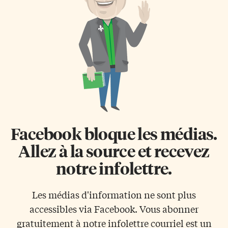
financée par le Consortium
de la ville «Le tempo, c’est le
national de formation en santé
rythme. C’est la vitesse. C’est un
(CNFS) présente des résultats
battement de cœur. C’est ce que
d’une étude populationnelle
vous ressentez lorsque […]
pendant une dizaine d’années
auprès d’environ 200 000
personnes vivant dans des
établissements de soins de
longue durée […]
Facebook bloque les médias.
Allez à la source et recevez
notre infolettre.
Les médias d'information ne sont plus
accessibles via Facebook. Vous abonner
gratuitement à notre infolettre courriel est un