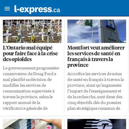
L’Ontario mal équipé
Montfort veut améliorer
pour faire face à la crise
les services de santé en
des opioïdes
français à travers la
province
Le gouvernement progressiste-
conservateur de Doug Ford a
Accroître les services de soins
mal planifié sa décision de
de santé en français à travers la
modifier les services de
province, ainsi qu’augmenter
consommation supervisée à
l’impact de l’enseignement et
travers la province, selon le
de la recherche, sont deux des
rapport annuel de la
cinq objectifs clés du premier
vérificatrice générale de
plan stratégique commun de
l’Ontario. Au lendemain de
l’Hôpital Montfort, de Santé
l’adoption du projet de loi
Montfort et de Savoir Montfort.
forçant la fermeture de 10 des
Les représentants de ces trois