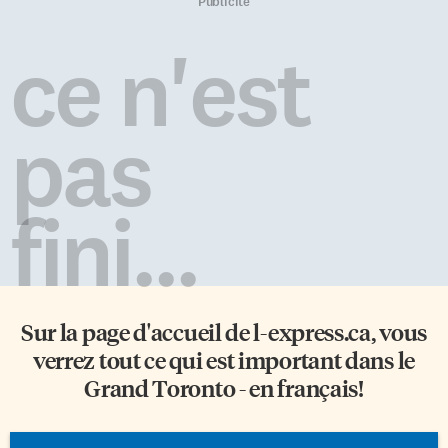
accomplir des tâches
rarement l’objet des colonnes de
Publicité
demandant un raisonnement,
la presse! Malgré cette bonne
de l’attention ou de la mémoire,
représentativité, la région de
ce n'est
lorsqu’ils étaient sur la station
Halton n’est pas «désignée» en
spatiale. Plus lent mais aussi
vertu de la Loi sur les services
bon En revanche, leurs résultats
en français de l’Ontario. C’est en
à ces tests étaient aussi bons en
partie ce qui pourrait expliquer
pas
orbite ou sur Terre. Après […]
le […]
fini...
Sur la page d'accueil de
l-express.ca
, vous
verrez tout ce qui est important dans le
Grand Toronto - en français!