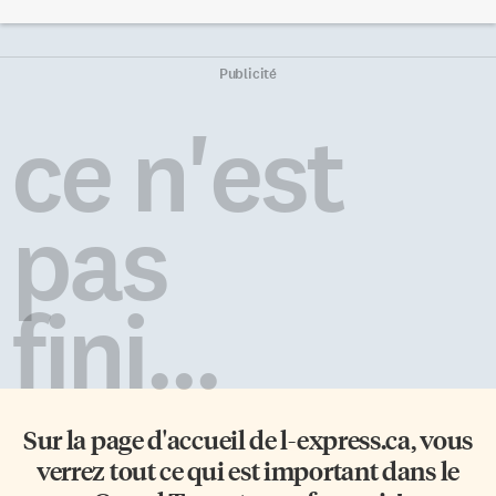
font la même chose avec des
poussé la rondelle dans un filet
mots en français, et ce, souvent
désert en fin de match pour
pour les mêmes raisons. On n’a
confirmer la victoire des siens.
qu’à penser à des termes ou à
Eeli Tolvanen a été le seul
Publicité
des expressions comme: à
buteur pour les visiteurs. Le
propos, beaux-arts, bon voyage,
gardien Joseph Woll a effectué
ce n'est
bric-à-brac, ça ne fait rien, carte
24 arrêts devant le filet […]
blanche, c’est la vie, chef-
d’œuvre, […]
pas
fini...
Sur la page d'accueil de
l-express.ca
, vous
verrez tout ce qui est important dans le