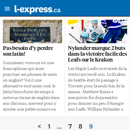
Pas besoin d’y perdre
Nylander marque 2 buts
son latin!
dans la victoire facile des
Leafs sur le Kraken
Connaissez-vous un ou une
francophone qui aime
Les Maple Leafs recevaient de la
ponctuer ses phrases de mots
visite rare jeudi soir. Le Kraken
en anglais? Voici une
de Seattle était de passage à
alternative tout aussi cool: le
Toronto pour la seule fois de la
latin! Introduire de temps à
saison. Matthew Knies a
autre un terme en anglais dans
marqué en fin de première
son discours, souvent pour y
pour donner un peu d’énergie
ajouter une petite nuance ou
aux Leafs. William Nylander a
pour impressionner les autres,
inscrit ses 7e et 8e buts de la
ce n’est pas un péché capital.
saison en deuxième période.
<
1
…
7
8
9
Après tout, les anglophones
Auston Matthews a pour sa part