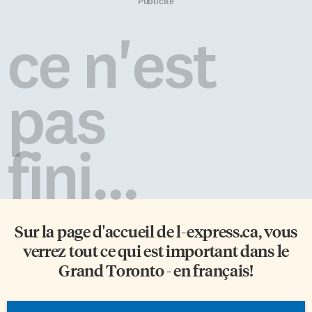
(autour de Queen Est et
en matière de santé mentale ont
Publicité
Broadview). Live View de
été bonifiés. Près de 40 000
Google Cette fonction existe
anciens combattants Les plus
ce n'est
depuis 2019… Mais ce n’est que
récentes données d’Anciens
cette semaine que j’ai remarqué
Combattants Canada (ACC)
un petit signe Live View à
concernant les demandes de
gauche du […]
services liés à la santé mentale
pas
indiquent qu’en 2016, 21
902 vétérans ont reçu des
prestations d’invalidité […]
fini...
Sur la page d'accueil de
l-express.ca
, vous
verrez tout ce qui est important dans le
Grand Toronto - en français!