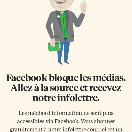
chaque étape de sa carrière, que
Britannique Selon les plus
ce soit en participant au défunt
récentes données, le
concours de musique Ontario
gouvernement du Canada a
Pop, qui l’a menée au concours
recensé «1 772 décès
Ma première Place des Arts
apparemment liés à une
(MPPDA), ou encore à
intoxication aux opioïdes entre
l’émission […]
janvier et mars 2021
(approximativement 20 par […]
Facebook bloque les médias.
Allez à la source et recevez
notre infolettre.
Les médias d'information ne sont plus
accessibles via Facebook. Vous abonner
gratuitement à notre infolettre courriel est un