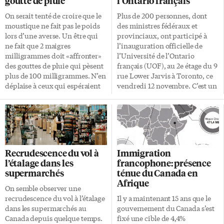
goutte de pluie
l’Ontario français
On serait tenté de croire que le
Plus de 200 personnes, dont
moustique ne fait pas le poids
des ministres fédéraux et
lors d’une averse. Un être qui
provinciaux, ont participé à
ne fait que 2 maigres
l’inauguration officielle de
milligrammes doit «affronter»
l’Université de l’Ontario
des gouttes de pluie qui pèsent
français (UOF), au 2e étage du 9
plus de 100 milligrammes. N’en
rue Lower Jarvis à Toronto, ce
déplaise à ceux qui espéraient
vendredi 12 novembre. C’est un
cet été un répit des
«moment historique», ont
maringouins lors des jours
convenu plusieurs des
pluvieux, ces petits insectes
intervenants, dont le recteur
semblent littéralement se glisser
Pierre Ouellette, qui est
entre les gouttes de pluie.
historien et dit ne pas utiliser
Comme un rhinocéros La force
ce mot à la légère. Fête de l’UOF
Recrudescence du vol à
Immigration
de l’impact sur le moustique
L’événement festif comportait
l’étalage dans les
francophone: présence
équivaut à un rhinocéros qui
son lot de discours des
supermarchés
ténue du Canada en
foncerait sur un être humain.
principaux responsables de la
Afrique
On le comprendrait de vouloir
réalisation du projet, mais aussi
On semble observer une
se mettre à l’abri lorsqu’il sent
le dévoilement d’une murale, la
recrudescence du vol à l’étalage
Il y a maintenant 15 ans que le
venir l’averse. Il est […]
traditionnelle coupure du
dans les supermarchés au
gouvernement du Canada s’est
ruban, de la danse autochtone
Canada depuis quelque temps.
fixé une cible de 4,4%