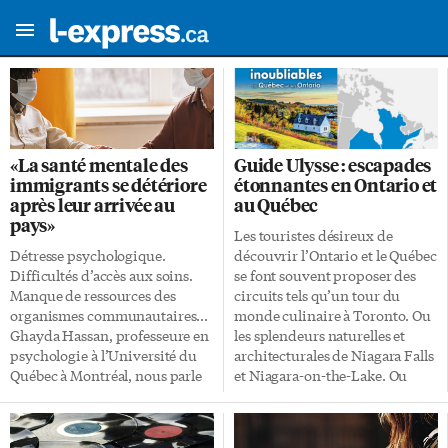
«La santé mentale des
Guide Ulysse : escapades
immigrants se détériore
étonnantes en Ontario et
après leur arrivée au
au Québec
pays»
Les touristes désireux de
Détresse psychologique.
découvrir l’Ontario et le Québec
Difficultés d’accès aux soins.
se font souvent proposer des
Manque de ressources des
circuits tels qu’un tour du
organismes communautaires…
monde culinaire à Toronto. Ou
Ghayda Hassan, professeure en
les splendeurs naturelles et
psychologie à l’Université du
architecturales de Niagara Falls
Québec à Montréal, nous parle
et Niagara-on-the-Lake. Ou
de la santé mentale des
encore une escapade
immigrants et des réfugiés. Les
romantique dans le Vieux-
immigrants et les réfugiés ont-
Québec ou l’observation des