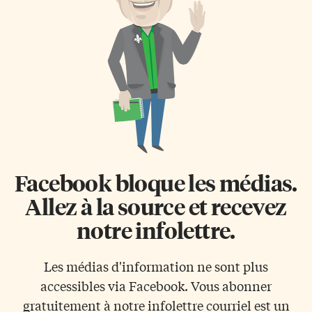
l’adresse de la maison
parfois, «rien n’est plus
historique Miller Lash House).
important que le moment
Vous vous trouverez ainsi plus
présent et les envies
près des sentiers. Old Kingston
immédiates». Juan Joseph Ollu
Road est un bout de […]
a raison de se poser la question
suivante: «À […]
Facebook bloque les médias.
Allez à la source et recevez
notre infolettre.
Les médias d'information ne sont plus
accessibles via Facebook. Vous abonner
gratuitement à notre infolettre courriel est un