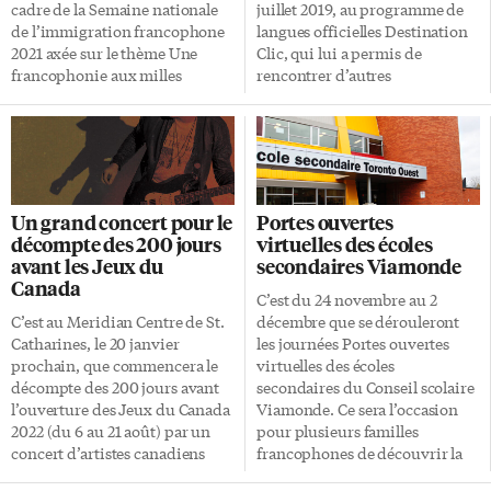
financière. Ceux qui […]
cadre de la Semaine nationale
juillet 2019, au programme de
de l’immigration francophone
langues officielles Destination
2021 axée sur le thème Une
Clic, qui lui a permis de
francophonie aux milles
rencontrer d’autres
couleurs. L’organisme a pu
francophones à Moncton, au
fournir 750 repas auprès de
Nouveau-Brunswick. Son plus
divers centres d’hébergement
gros dépaysement: «J’étais
et parcs au centre-ville de
surprise que tout le monde
Toronto grâce à l’apport de ses
autour de moi parle français, y
partenaires. Citons les
compris en ville dans les
Un grand concert pour le
Portes ouvertes
organismes Pierspective
centres d’achat.» Vivre en
décompte des 200 jours
virtuelles des écoles
Entraide Humanitaire, la
français «J’étais étonnée qu’on
avant les Jeux du
secondaires Viamonde
Fondation David Champagne,
vive en français (comparé à
Canada
la Coalition créole de l’Ontario,
Sudbury) dans une ville d’une
C’est du 24 novembre au 2
le restaurant Perles des Antilles
autre province que le Québec»,
C’est au Meridian Centre de St.
décembre que se dérouleront
et Yudav boutique en ligne.
résume-t-elle en entrevue à l-
Catharines, le 20 janvier
les journées Portes ouvertes
«Nous tenons à remercier tous
express.ca. Depuis le début du
prochain, que commencera le
virtuelles des écoles
ceux qui ont fait de cet […]
mois, les adolescents ou jeunes
décompte des 200 jours avant
secondaires du Conseil scolaire
adultes peuvent soumettre leur
l’ouverture des Jeux du Canada
Viamonde. Ce sera l’occasion
candidature à […]
2022 (du 6 au 21 août) par un
pour plusieurs familles
concert d’artistes canadiens
francophones de découvrir la
menés par le chanteur et
future école de leur(s) enfant(s).