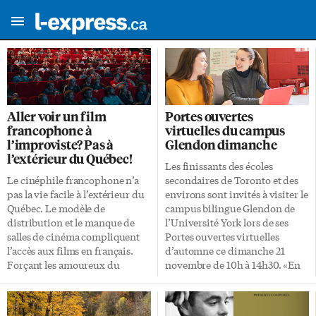
Aller voir un film
Portes ouvertes
francophone à
virtuelles du campus
l’improviste? Pas à
Glendon dimanche
l’extérieur du Québec!
Les finissants des écoles
Le cinéphile francophone n’a
secondaires de Toronto et des
pas la vie facile à l’extérieur du
environs sont invités à visiter le
Québec. Le modèle de
campus bilingue Glendon de
distribution et le manque de
l’Université York lors de ses
salles de cinéma compliquent
Portes ouvertes virtuelles
l’accès aux films en français.
d’automne ce dimanche 21
Forçant les amoureux du
novembre de 10h à 14h30. «En
septième art à courir les
temps normal, cet événement a
festivals et les évènements
lieu en personne et attire
communautaires. Ou à rester à
plusieurs centaines de jeunes