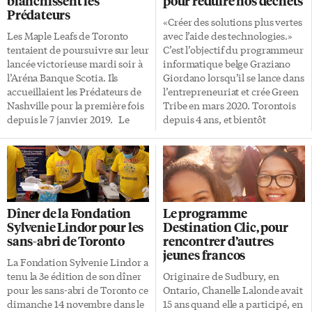
blanchissent les
pour réduire nos déchets
Prédateurs
«Créer des solutions plus vertes
Les Maple Leafs de Toronto
avec l’aide des technologies.»
tentaient de poursuivre sur leur
C’est l’objectif du programmeur
lancée victorieuse mardi soir à
informatique belge Graziano
l’Aréna Banque Scotia. Ils
Giordano lorsqu’il se lance dans
accueillaient les Prédateurs de
l’entrepreneuriat et crée Green
Nashville pour la première fois
Tribe en mars 2020. Torontois
depuis le 7 janvier 2019. Le
depuis 4 ans, et bientôt
gardien Jack Campbell, qui
officiellement canadien, il a
disputait son 100e match en
développé deux applications:
carrière dans la NHL, a obtenu
Foodalyse et Freecycle. Cette
son troisième jeu blanc de la
dernière permet de faire
saison. Il a effectué 24 arrêts
facilement don d’objets en
dans la victoire des siens et
postant des petites annonces.
Dîner de la Fondation
Le programme
montre une fiche de 9-3-1 cette
Mais on peut aussi y signaler les
Sylvenie Lindor pour les
Destination Clic, pour
saison. Auston Matthews,
objets abandonnés. Il suffit de
sans-abri de Toronto
rencontrer d’autres
David Kampf et Mitch Marner
prendre une photo et de la
jeunes francos
ont été les marqueurs pour les
partager sur la plateforme. «Il y
La Fondation Sylvenie Lindor a
Maple Leafs qui l’ont emporté 3-
a beaucoup d’objets qu’on
tenu la 3e édition de son dîner
Originaire de Sudbury, en
0 face aux Prédateurs. Un
n’arrive pas à vendre, car ils
pour les sans-abri de Toronto ce
Ontario, Chanelle Lalonde avait
premier duel […]
n’ont pas une grande valeur
dimanche 14 novembre dans le
15 ans quand elle a participé, en