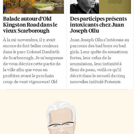
la maison devant leurs écrans
de 10e, 11e et 12e années,
d’ordinateur ou de télévision.
souvent avec leurs parents»,
Plusieurs professionnels
explique Antoine Ste-Marie,
Balade autour d’Old
Des participes présents
pointent du doigt la frilosité
responsable des agents de
Kingston Road dans le
intoxicants chez Juan
des distributeurs, qui évaluent
recrutement étudiant et de
vieux Scarborough
Joseph Ollu
le risque trop important pour se
l’organisation des Portes
mouiller. Un film français à
ouvertes. Rencontres avec des
À la mi-novembre, il y avait
Juan Joseph Ollu s’intéresse au
Toronto? Vendredi soir, la fin
profs et des étudiants «Mais ils
encore de fort belles couleurs
parcours des bad boys ou bad
de semaine s’annonce. Qui n’a
pourront quand même
dans le parc Colonel Danforth
girls. Leur quête de sensations
pas connu cette soudaine envie
rencontrer des professeurs et
de Scarborough. Je m’empresse
fortes, leur refus de la
de grand écran? L’expérience
des étudiants actuels dans le
de vous décrire cette partie de
soumission, leur intimité à
collective de la […]
domaine qui les […]
la ville afin que vous en
fleur de peau, voilà ce qu’il
profitiez avant le prochain
décrit dans le recueil de cinq
coup de vent vigoureux! Old
nouvelles intitulé Présents
Kingston Road Comme point
composés. Envies immédiates
de départ pour cette balade
Dans une nouvelle, le sex
automnale, je recommande les
appeal du barman est à la fois
espaces de stationnement
troublant et excitant pour
public gratuit juste à l’est de 130
plusieurs mecs. Il arrive que
Old Kingston Road (l’une des
l’attirance et l’envie de baiser
entrées de l’Université de
deviennent violemment
Toronto à Scarborough et
réciproques. On voit comment,