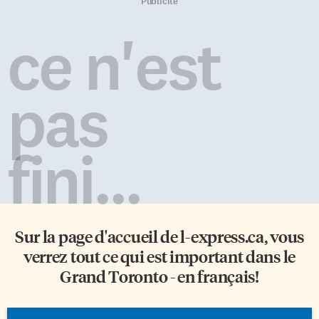
sont assez trompeurs. Ils
le héraut d’armes du Canada,
Publicité
ressemblent à du papier, mais
Samy Khalid. Armoiries royales
en réalité, sont confectionnés à
«Depuis l’arrivée des
ce n'est
partir de polypropylène, un
Européens au Canada, des
dérivé du pétrole, classé dans la
armoiries royales ont été
catégorie des matières
utilisées», retrace le directeur
thermoplastiques. Au même […]
de l’Autorité héraldique du
pas
Canada (AHC), Samy Khalid.
Jacques Cartier a planté une
croix avec un écusson […]
fini...
Sur la page d'accueil de
l-express.ca
, vous
verrez tout ce qui est important dans le
Grand Toronto - en français!