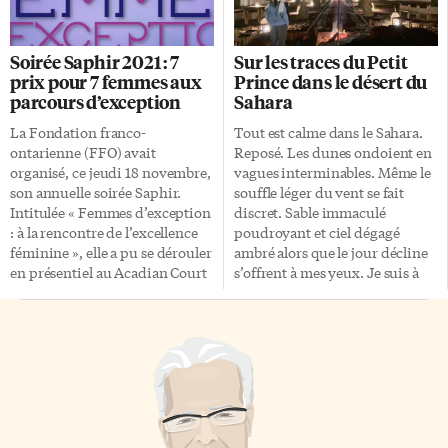
nombreuse de la saison jusqu’à
Institué en 1963 par le Général
présent, les Maple Leafs se sont
de Gaulle, l’Ordre national du
heurtés à une équipe meilleure
Mérite a pour objectif de
Soirée Saphir 2021 : 7
Sur les traces du Petit
qu’eux. Les Penguins ont pris le
«donner à la nation des
prix pour 7 femmes aux
Prince dans le désert du
contrôle du match rapidement
exemples qui seraient des
parcours d’exception
Sahara
en première période en
visages incarnant les valeurs de
marquant 2 buts et le gardien
la République. Valoriser des
La Fondation franco-
Tout est calme dans le Sahara.
Tristan Jarry n’a rien laissé
talents et des forces vives». «Et
ontarienne (FFO) avait
Reposé. Les dunes ondoient en
passer. Défaite de 2-0 pour les
reconnaître la diversité de la
organisé, ce jeudi 18 novembre,
vagues interminables. Même le
Maple Leafs. Une deuxième
société française», […]
son annuelle soirée Saphir.
souffle léger du vent se fait
défaite seulement […]
Intitulée « Femmes d’exception
discret. Sable immaculé
: à la rencontre de l’excellence
poudroyant et ciel dégagé
féminine », elle a pu se dérouler
ambré alors que le jour décline
en présentiel au Acadian Court
s’offrent à mes yeux. Je suis à
ainsi qu’en webdiffusion.
mille milles de toute terre
Depuis 7 ans, cette soirée
habitée. J’ai laissé le 4×4 il y a
permet de récompenser des
plus d’une heure et je suis
femmes exceptionnelles pour
partie en dromadaire
leur engagement envers la
m’enfoncer dans le désert. Je
communauté franco-
regarde le soleil glisser
ontarienne. Le président de la
lentement dans le sable. «S’il
FFO Gilles Marchildon, la
vous plaît… Dessine-moi un