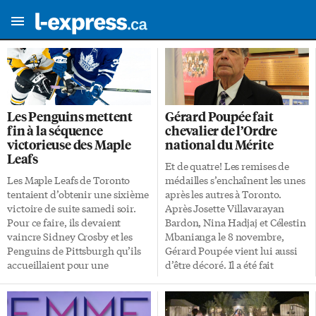
Les Penguins mettent
Gérard Poupée fait
fin à la séquence
chevalier de l’Ordre
victorieuse des Maple
national du Mérite
Leafs
Et de quatre! Les remises de
Les Maple Leafs de Toronto
médailles s’enchaînent les unes
tentaient d’obtenir une sixième
après les autres à Toronto.
victoire de suite samedi soir.
Après Josette Villavarayan
Pour ce faire, ils devaient
Bardon, Nina Hadjaj et Célestin
vaincre Sidney Crosby et les
Mbanianga le 8 novembre,
Penguins de Pittsburgh qu’ils
Gérard Poupée vient lui aussi
accueillaient pour une
d’être décoré. Il a été fait
première fois depuis le 20
Chevalier dans l’Ordre national
février 2020. Devant une foule
du Mérite ce jeudi 18 à la
de 19 531 personnes, la plus
Toronto French School (TFS).