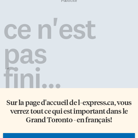
de Toronto en 2015. Elle y a
«Je suis arrivé à Port-au-Prince
Publicité
d’abord été responsable des
le 26 août 2021. La situation
ventes et du marketing et est
déjà grave s’est sérieusement
ce n'est
devenue directrice générale en
détériorée davantage au
2016. Zaahirah Atchia succède à
courant de ces trois derniers
Pierre Ouellette «Zaahirah
mois», raconte-t-il. MSF
Atchia a à coeur de faire une
impartial Depuis 50 ans, MSF
pas
différence positive au sein des
apporte de l’aide médicale de
organisations […]
façon indépendante et […]
fini...
Sur la page d'accueil de
l-express.ca
, vous
verrez tout ce qui est important dans le
Grand Toronto - en français!