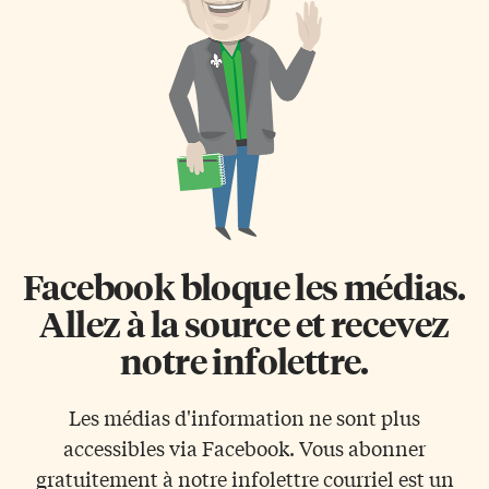
députée fédérale D’Orléans
mouton.» Il serait là immobile à
Marie-France Lalonde, ou
m’observer de ses grands yeux
encore la députée d’Ottawa-
graves d’enfant. Je n’aurais pas
Vanier Lucille Collard ont
été surprise comme […]
chacun pris la parole pour
souligner la place des femmes et
l’importance de célébrer leur
excellence. Caroline Mulroney,
ministre des Affaires
francophones, s’est aussi […]
Facebook bloque les médias.
Allez à la source et recevez
notre infolettre.
Les médias d'information ne sont plus
accessibles via Facebook. Vous abonner
gratuitement à notre infolettre courriel est un