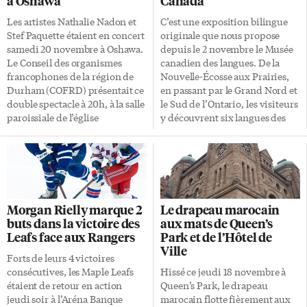
à Oshawa
Canada
Les artistes Nathalie Nadon et
C’est une exposition bilingue
Stef Paquette étaient en concert
originale que nous propose
samedi 20 novembre à Oshawa.
depuis le 2 novembre le Musée
Le Conseil des organismes
canadien des langues. De la
francophones de la région de
Nouvelle-Écosse aux Prairies,
Durham (COFRD) présentait ce
en passant par le Grand Nord et
double spectacle à 20h, à la salle
le Sud de l’Ontario, les visiteurs
paroissiale de l’église
y découvrent six langues des
Assomption de Notre Dame, au
signes qui font partie
384 avenue Hillside. Chanteuse
intégrante de la diversité
et comédienne, Nathalie Nadon
linguistique du pays. Créé en
est reconnue pour sa
2011 et installé depuis 2016 sur
polyvalence artistique. Jouant
le campus Glendon de
entre l’humour et le drame, sa
l’Université York, le musée fête
Morgan Rielly marque 2
Le drapeau marocain
présence scénique conquit son
cette année ses 10 ans. Projet de
buts dans la victoire des
aux mats de Queen’s
auditoire. Elle a chanté des
longue date Avec l’aide de
Leafs face aux Rangers
Park et de l’Hôtel de
grands noms de la chanson
quatre étudiants du
Ville
française tels que Brel, Piaf,
programme de maîtrise en
Forts de leurs 4 victoires
Bécaud, Aznavour. Ainsi que
études muséales de l’Université
consécutives, les Maple Leafs
Hissé ce jeudi 18 novembre à
Porter et Gershwin. Et bien
de Toronto, la directrice du
étaient de retour en action
Queen’s Park, le drapeau
entendu quelques demandes
musée, Elaine Gold, a […]
jeudi soir à l’Aréna Banque
marocain flotte fièrement aux