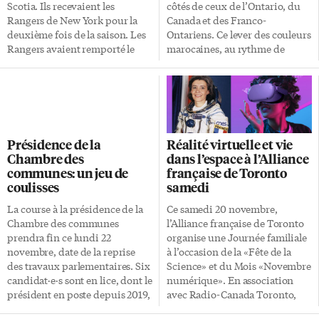
spéciales du public! Avec un […]
Scotia. Ils recevaient les
côtés de ceux de l’Ontario, du
Rangers de New York pour la
Canada et des Franco-
deuxième fois de la saison. Les
Ontariens. Ce lever des couleurs
Rangers avaient remporté le
marocaines, au rythme de
dernier duel dans ce qui avait
l’hymne national, commémore
été une bataille de gardien
le 66e anniversaire de
enlevante. Jack Campbell et
l’indépendance, et les 45 ans de
Igor Shesterkin se retrouvaient
la «marche verte» qui a annexé
à nouveau devant les filets de
le Sahara occidental au Maroc.
leur équipe respective. Les
Le drapeau du Maroc a aussi été
Présidence de la
Réalité virtuelle et vie
Maple Leafs ont pris les devants
hissé au mat de l’esplanade de
Chambre des
dans l’espace à l’Alliance
dans la partie pour ne plus
l’Hôtel de Ville de Toronto. Ces
communes: un jeu de
française de Toronto
jamais regarder en arrière.
événements font partie du Mois
coulisses
samedi
Morgan Rielly a inscrit les 2
de l’Héritage marocain,
buts des Leafs alors que Jack
proclamé par le maire John
La course à la présidence de la
Ce samedi 20 novembre,
Campbell a été un […]
Tory pour la deuxième année
Chambre des communes
l’Alliance française de Toronto
consécutive. Des activités sont
prendra fin ce lundi 22
organise une Journée familiale
organisées par l’Association […]
novembre, date de la reprise
à l’occasion de la «Fête de la
des travaux parlementaires. Six
Science» et du Mois «Novembre
candidat·e·s sont en lice, dont le
numérique». En association
président en poste depuis 2019,
avec Radio-Canada Toronto,
Anthony Rota. Et les deux vice-
elle propose diverses activités