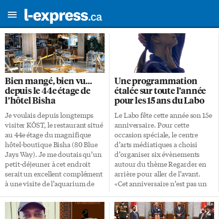
Bien mangé, bien vu…
Une programmation
depuis le 44e étage de
étalée sur toute l’année
l’hôtel Bisha
pour les 15 ans du Labo
Je voulais depuis longtemps
Le Labo fête cette année son 15e
visiter KŌST, le restaurant situé
anniversaire. Pour cette
au 44e étage du magnifique
occasion spéciale, le centre
hôtel-boutique Bisha (80 Blue
d’arts médiatiques a choisi
Jays Way). Je me doutais qu’un
d’organiser six évènements
petit-déjeuner à cet endroit
autour du thème Regarder en
serait un excellent complément
arrière pour aller de l’avant.
à une visite de l’aquarium de
«Cet anniversaire n’est pas un
Toronto. Pour ceux que ça
évènement, mais une
intéresse, je propose d’ailleurs
programmation», explique sa
l’aquarium de Toronto, pour
directrice générale Dyana