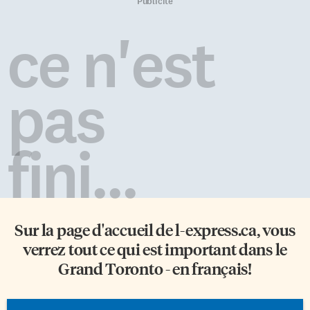
l’évènement depuis sa création.
illustré. Les 150 sites présentés
Publicité
« Il y a encore plus de monde
dans ce livre captivant sont
que ce à quoi l’on s’attendait »,
regroupés en cinq zones
ce n'est
se réjouit Florian François, co-
géographiques. 30 jardins
créateur et animateur principal
d’Extrême-Orient. 13 jardins du
de la soirée. « On espérait avec
Moyen-Orient et de l’Asie du
ce […]
Sud. 71 jardins d’Europe. 9
pas
jardins d’Afrique et d’Océanie.
27 jardins des Amériques. Le
Canada en compte […]
fini...
Sur la page d'accueil de
l-express.ca
, vous
verrez tout ce qui est important dans le
Grand Toronto - en français!