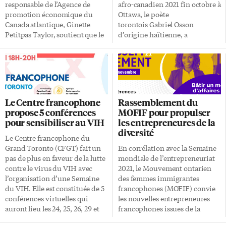
ce jeudi 25 novembre, lors
association australienne, qui
responsable de l’Agence de
afro-canadien 2021 fin octobre à
d’une assemblée générale où
sensibilise l’opinion publique
promotion économique du
Ottawa, le poète
seront élu-e-s les membres de
sur […]
Canada atlantique, Ginette
torontois Gabriel Osson
son comité directeur. Elle sera
Petitpas Taylor, soutient que le
d’origine haïtienne, a
la sixième régionale du réseau,
prochain Plan d’action pour les
poursuivi sa tournée ce
après l’Acadie, l’Alberta, le
langues officielles et la
vendredi 19 novembre au 280
Manitoba, […]
modernisation de la Loi sur les
Simcoe, Toronto. Deux
langues officielles sont ses
nouveaux titres de Gabriel
«deux priorités absolues». Dans
Osson Outre sa poésie livrée
la modernisation de la LLO,
dans une ambiance intime et
Le Centre francophone
Rassemblement du
allez-vous intégrer en tout ou
conviviale en compagnie du
propose 5 conférences
MOFIF pour propulser
en partie les recommandations
musicien Dieufaite Charles,
pour sensibiliser au VIH
les entrepreneures de la
de la FCFA? J’essaie de prendre
Gabriel Osson a lancé ses deux
diversité
un peu de recul, ça fait trois
nouveaux livres publiés par les
Le Centre francophone du
semaines que je suis la ministre
éditions Terre d’Accueil: Les
Grand Toronto (CFGT) fait un
En corrélation avec la Semaine
des Langues officielles. J’ai eu
voix du Chemin: « Un récit
pas de plus en faveur de la lutte
mondiale de l’entrepreneuriat
le privilège de rencontrer la
touchant et profond dans lequel
contre le virus du VIH avec
2021, le Mouvement ontarien
FCFA pour entendre leurs
Gabriel Osson entreprend un
l’organisation d’une Semaine
des femmes immigrantes
recommandations et d’autres
voyage intérieur et se dévoile
du VIH. Elle est constituée de 5
francophones (MOFIF) convie
groupes d’intervenants. […]
comme jamais sur les […]
conférences virtuelles qui
les nouvelles entrepreneures
auront lieu les 24, 25, 26, 29 et
francophones issues de la
30 novembre. Lors de chacune
diversité, ainsi que toutes les