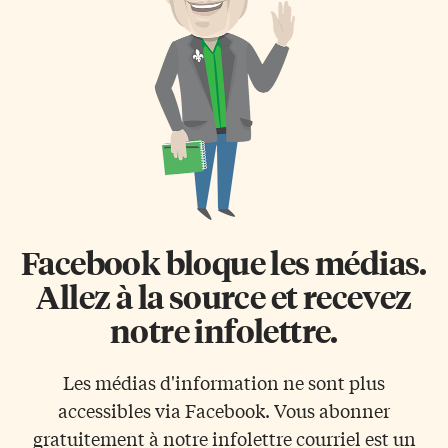
mentionnés. Mais on sait qu’il
avec les peuples autochtones.
parle le portugais et a vécu à
«La priorité absolue demeure le
Luanda, donc en Angola. Il
contrôle de la pandémie. Pour
arrive là où se déroule une
cela, la vaccination est le
guerre de sécession en 1964,
meilleur outil», souligne
donc au Congo. […]
d’emblée la gouverneure
générale Mary Simon dans le
discours des priorités du
gouvernement. […]
Facebook bloque les médias.
Allez à la source et recevez
notre infolettre.
Les médias d'information ne sont plus
accessibles via Facebook. Vous abonner
gratuitement à notre infolettre courriel est un