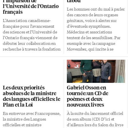
l’impulsion de
tabou
l’Université de l’Ontario
Les hommes ont du mal à parler
français
des cancers de leurs organes
L’Association canadienne-
génitaux, voire à alerter sur
française pour l’avancement
d’éventuels symptômes.
des sciences et l’Université de
Médecins et associations
l’Ontario français viennent de
tentent de les sensibiliser. Par
débuter leur collaboration en
exemple avec la campagne
recherche à travers la fondation
Movember, qui incite à se
d’une section régionale, l’Acfas-
laisser pousser la moustache en
Toronto. Fondé en 1923,
novembre. En 2011, un collègue
l’organisme a été renommé
de travail de Matthew Dubé
«Association francophone pour
décède d’un cancer de la
le savoir» en 2001, puis
prostate. C’est un déclic pour
simplement «Acfas» en 2019. Il
cet ancien député néo-
Les deux priorités
Gabriel Osson en
sert de vecteur de
démocrate à la Chambre des
absolues de la ministre
tournée: un CD de
démocratisation de la science et
communes du Canada.
des langues officielles: le
poèmes et deux
de communication des
L’homme politique québécois
Plan et la Loi
nouveaux livres
avancées réalisées par nos
décide alors de se joindre à
chercheurs. Assemblée générale
l’initiative Movember. Voilà
En entrevue avec Francopresse,
À la suite du lancement officiel
de l’Acfas-Toronto jeudi
désormais dix ans qu’il est
la ministre des Langues
de son album (CD) D’ici et
L’Acfas-Toronto sera officialisée
engagé auprès de cette
officielles et ministre
d’ailleurs lors du Salon du livre