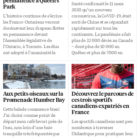
permanence à Queen’s
Santé confirmait le 11 mars
Park
2020 qu’un nouveau
L’histoire continue de s’écrire:
coronavirus, la CoViD-19, était
les Franco-Ontariens verront
sorti de Chine et se répandait
dorénavant leur drapeau flotter
rapidement sur tous les
en permanence devant
continents. La pandémie a fait
l’Assemblée législative de
plus de 22 000 décès au Canada
l’Ontario, à Toronto. Les élus
– dont plus de 10 000 au
ont adopté à l’unanimité la
Québec et plus de 7000 en
motion de la députée libérale
Ontario – plus de la moitié chez
d’Ottawa-Vanier Lucille Collard,
des patients âgés dans des
mercredi. Emblème officiel Le
centres de soins de longue
drapeau franco-ontarien a été
durée. C’est bien moins, au
désigné en septembre 2020
prorata de la population (37
comme un emblème officiel de
millions vs 328 millions), que le
Aux petits oiseaux sur la
Découvrez le parcours de
la province, au même titre que
demi-million de morts chez nos
Promenade Humber Bay
ces trois sportifs
le drapeau de l’Ontario. «Les
voisins américains. Dans le
canadiens expatriés en
Franco-Ontariens font partie
monde entier, 2,6 millions de
Cette balade commence bien!
France
intégrante de l’histoire de notre
morts sont […]
J’ai choisi comme point de
province, et il est important
départ mon café favori près de
Les sportifs canadiens sont peu
que nous reconnaissions la
l’eau, non loin d’une baie
nombreux à traverser
contribution dynamique et
tranquille très fréquentée par
l’Atlantique pour pratiquer leur