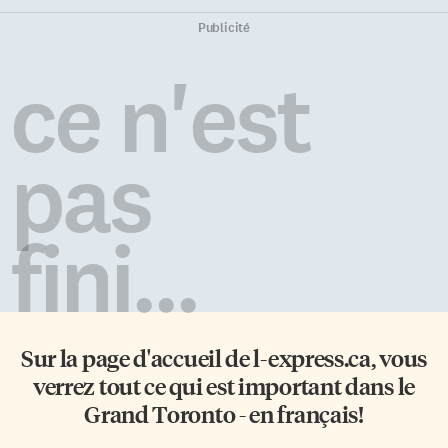
présidé le groupe de pratique
ensuite poursuivre votre rituel
de contentieux commercial du
de la Saint-Patrick en vous
Publicité
cabinet. Avant de se joindre à
rendant dans l’un des
WeirFoulds LLP, elle a travaillé
nombreux bars irlandais de
ce n'est
brièvement au sein du
Bruxelles comme le Michael
ministère de la Justice du […]
Collins, rue du Bailli ou le
O’Reilly’s, situé place de […]
pas
fini...
Sur la page d'accueil de
l-express.ca
, vous
verrez tout ce qui est important dans le
Grand Toronto - en français!