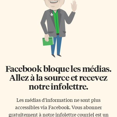
ses joueurs avaient semblé avoir
combler l’écart et ont pris
fait le plus difficile pour
l’avance en toute fin de match
s’adjuger la victoire.
sur des buts de Mitch Marner,
Malheureusement, deux
William Nylander et […]
lancers de […]
Facebook bloque les médias.
Allez à la source et recevez
notre infolettre.
Les médias d'information ne sont plus
accessibles via Facebook. Vous abonner
gratuitement à notre infolettre courriel est un