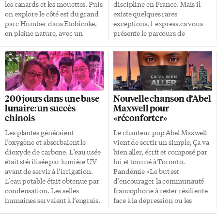
continue des Franco-Ontariens
les canards et les mouettes. Puis
discipline en France. Mais il
dans toute la province», a lancé
on explore le côté est du grand
existe quelques rares
la députée Collard. La porte-
parc Humber dans Etobicoke,
exceptions. l-express.ca vous
parole libérale en matière […]
en pleine nature, avec un
présente le parcours de
panorama on ne peut plus
quelques sportifs canadiens
urbain en toile de fond. Birds &
expatriés en France. 1 –
Beans Coffee Le café Birds &
Jonathan David, joueur de
Beans (2413 boul. Lake Shore
football expatrié à Lille Son
Ouest, ouvert de 7h à 17h sur
arrivée en France a fait grand
semaine et de 9h à 16h le
bruit l’été dernier. Et pour
200 jours dans une base
Nouvelle chanson d’Abel
weekend) est une brûlerie qui
cause, Jonathan David a été
lunaire: un succès
Maxwell pour
existe depuis longtemps! Dès
recruté comme le joueur le plus
chinois
«réconforter»
ma première visite, je suis
cher de l’histoire du club de
tombée en amour […]
football de Lille (LOSC), pour 27
Les plantes généraient
Le chanteur pop Abel Maxwell
millions d’euros. L’attaquant
l’oxygène et absorbaient le
vient de sortir un simple, Ça va
international est alors devenu le
dioxyde de carbone. L’eau usée
bien aller, écrit et composé par
premier joueur canadien
était stérilisée par lumière UV
lui et tourné à Toronto.
expatrié en France depuis 1950
avant de servir à l’irrigation.
Pandémie «Le but est
et Ostap Steckiw qui avait joué
L’eau potable était obtenue par
d’encourager la communauté
[…]
condensation. Les selles
francophone à rester résiliente
humaines servaient à l’engrais.
face à la dépression ou les
Et ainsi de suite pendant 200
traumas causés par la pandémie