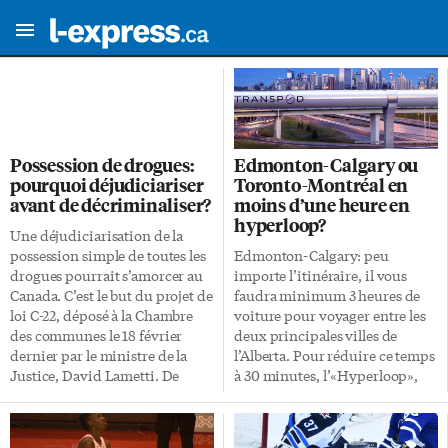
Possession de drogues:
Edmonton-Calgary ou
pourquoi déjudiciariser
Toronto-Montréal en
avant de décriminaliser?
moins d’une heure en
hyperloop?
Une déjudiciarisation de la
possession simple de toutes les
Edmonton-Calgary: peu
drogues pourrait s’amorcer au
importe l’itinéraire, il vous
Canada. C’est le but du projet de
faudra minimum 3 heures de
loi C-22, déposé à la Chambre
voiture pour voyager entre les
des communes le 18 février
deux principales villes de
dernier par le ministre de la
l’Alberta. Pour réduire ce temps
Justice, David Lametti. De
à 30 minutes, l’«Hyperloop»,
bonnes intentions sur le papier,
une alternative à la voiture,
mais «pas sur le terrain», jugent
plus rapide que l’avion et sans
des organismes qui luttent
combustibles, est l’une des