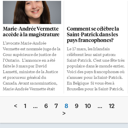
jours. Dans ce qui se voulait
actuelle», dit-il. «Je connais
une simulation de base lunaire
beaucoup de gens pour qui la
autonome, deux équipes
dernière année a été très
chinoises de quatre personnes
difficile psychologiquement.»
ont vécu en isolation pendant
Sur des images aériennes de la
Marie-Andrée Vermette
Comment se célèbre la
un an — l’une des deux équipes
métropole, des quais de
accède à la magistrature
Saint-Patrick dans les
l’occupant sans interruption
Harbourfront et du centre-ville,
pays francophones?
pendant 200 jours. Et ils
prises notamment à l’aide d’un
L’avocate Marie-Andrée
auraient pu poursuivre
drone, il chante que «rien n’est
Vermette est nommée juge de la
Le 17 mars, les Irlandais
l’expérience quelques mois de
impossible, mais rien n’est
Cour supérieure de justice de
célèbrent leur saint patron:
plus, selon un rapport déposé
facile». Au cours des
l’Ontario. L’annonce en a été
Saint-Patrick. C’est une fête très
récemment sur un serveur de
confinements de la dernière
faite le 3 mars par David
populaire dans le monde entier.
prépublication. L’expérience
année, […]
Lametti, ministre de la Justice
Voici des pays francophones où
a pris fin en mai 2018.
et procureur général du
s’amuser pour la Saint-Patrick.
Champions […]
Canada. Avant sa nomination,
En Belgique Si vous êtes à
Marie-Andrée Vermette était
Bruxelles pour la Saint-Patrick,
associée au sein du cabinet
ne manquez pas de voir rendre
WeirFoulds LLP, à Toronto, où
devant le Manneken Pis. Cette
<
1
…
6
7
8
9
10
…
12
elle a exercé dans les domaines
célèbre fontaine qui représente
du contentieux civil,
un petit bonhomme nu en train
>
commercial et de droit public
d’uriner. Pour l’occasion, il est
pendant près de 20 ans. Elle a
vêtu de vert. Vous pourrez