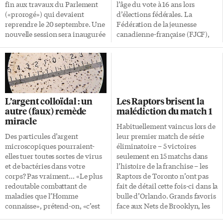
Network (ONN), avec […]
fin aux travaux du Parlement
l’âge du vote à 16 ans lors
(«prorogé») qui devaient
d’élections fédérales. La
reprendre le 20 septembre. Une
Fédération de la jeunesse
nouvelle session sera inaugurée
canadienne-française (FJCF),
trois jours plus tard, le 23
qui milite pour le vote à 16 ans
septembre, par un discours du
depuis 2015, appuie avec
Trône. Un premier budget en
enthousiasme cette initiative.
2020 pourrait être présenté
Si le projet de la sénatrice
quelques semaines plus tard,
McPhedran est adopté,
après des «mises à jour»
approximativement un million
L’argent colloïdal : un
Les Raptors brisent la
pendant la pandémie de
de jeunes citoyens obtiendront
autre (faux) remède
malédiction du match 1
CoViD-19. Le gouvernement
le droit de vote à travers le pays.
miracle
libéral minoritaire s’exposera
Le Canada deviendrait alors
Habituellement vaincus lors de
ici à un vote de confiance. Une
l’un des rares États dans le
Des particules d’argent
leur premier match de série
défaite au Parlement
monde, avec notamment
microscopiques pourraient-
éliminatoire – 5 victoires
précipiterait des élections.
l’Autriche, l’Argentine, le Brésil,
elles tuer toutes sortes de virus
seulement en 15 matchs dans
Mme Freeland, qui avait piloté
l’Équateur, le Nicaragua et
et de bactéries dans votre
l’histoire de la franchise – les
le dossier du commerce
Malte, à permettre à ses […]
corps? Pas vraiment… «Le plus
Raptors de Toronto n’ont pas
canado-américain et […]
redoutable combattant de
fait de détail cette fois-ci dans la
maladies que l’Homme
bulle d’Orlando. Grands favoris
connaisse», prétend-on, «c’est
face aux Nets de Brooklyn, les
l’argent colloïdal qui suffoque
hommes de Nick Nurse ont