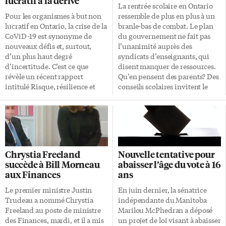
lucratif à la dérive
La rentrée scolaire en Ontario
Pour les organismes à but non
ressemble de plus en plus à un
lucratif en Ontario, la crise de la
branle-bas de combat. Le plan
CoViD-19 est synonyme de
du gouvernement ne fait pas
nouveaux défis et, surtout,
l’unanimité auprès des
d’un plus haut degré
syndicats d’enseignants, qui
d’incertitude. C’est ce que
disent manquer de ressources.
révèle un récent rapport
Qu’en pensent des parents? Des
intitulé Risque, résilience et
conseils scolaires invitent le
reconstruction des
gouvernement de considérer
communautés: état du secteur
une rentrée progressive, de
après trois mois de crise de la
songer à la retarder d’une
CoViD-19. En Ontario, il existe
semaine ou deux. Difficile de
58 000 organismes à but non
prédire à quoi ressemblera le
lucratif (OBNL) anglophones,
retour en classe cette année.
Chrystia Freeland
Nouvelle tentative pour
francophones ou bilingues.
Élémentaire et secondaire:
succède à Bill Morneau
abaisser l’âge du vote à 16
Entre le 16 et le 28 juin, quelque
deux scénarios Septembre verra
aux Finances
ans
1 130 d’entre eux ont participé à
les élèves de l’élémentaire en
un sondage mené
classe cinq jours par semaine, et
Le premier ministre Justin
En juin dernier, la sénatrice
conjointement par l’Assemblée
ceux du secondaire à 50% du
Trudeau a nommé Chrystia
indépendante du Manitoba
de la francophonie de l’Ontario
temps. Voilà le plan général en
Freeland au poste de ministre
Marilou McPhedran a déposé
(AFO) et l’Ontario Nonprofit
Ontario; la […]
des Finances, mardi, et il a mis
un projet de loi visant à abaisser