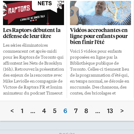
plus de 650 virus et bactéries
assumé leur statut. Leurs
jusqu’à leur mort.» L’adjectif
adversaires n’ont jamais mené
«colloïdal» signifie que l’argent,
dans la partie. Ils ont compté
parce qu’il n’est pas soluble
jusqu’à 33 points d’avance et
dans l’eau, y reste en
l’ont finalement emporté sur un
Les Raptors débutent la
Vidéos accrochantes en
suspension, sous la forme de
écart de 24 (134-110). Le fil du
défense de leur titre
ligne pour enfants pour
particules extrêmement fines.
match La défense des Raptors
bien finir l’été
«L’argent colloïdal» s’ajoute à
est bien en place d’entrée. Les
Les séries éliminatoires
une longue liste de remèdes
Nets sont limités à 6 points en
commencent cet après-midi
Voici 5 vidéos pour enfants
miracles: on lui a
[…]
pour les Raptors de Toronto qui
proposées en ligne par la
successivement attribué la
affrontent les Nets de Brooklyn
Bibliothèque publique de
capacité de guérir bronchites,
(16h). Retrouvez la présentation
Toronto. Celles-ci tiennent lieu
rhumes, empoisonnements
des enjeux de la rencontre avec
de la programmation d’été qui,
alimentaires, gonorrhées,
Mike Laviolle en compagnie de
en temps normal, se déroule en
méningites, conjonctivites,
Victore de Raptors FR et Ionim
succursale. Des chansons, des
tuberculoses et infections
animateur du podcast Timeout
contes, des bricolages et
multiples, sans oublier le sida…
et spécialiste des Nets de
quelques principes
et […]
Brooklyn. Retrouvez tous les
scientifiques—tout le monde y
<
1
…
4
5
6
7
8
…
13
>
podcasts Dinos Talk sur
trouvera son compte! Chacune
YouTube ou chez notre
dure environ 15 à 20 minutes.
partenaire RadioHOF basket.
Chansons – Dans le jardin de
Nick Nurse avant la rencontre :
Monsieur Philippe