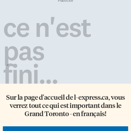
Nick Nurse : "Il y a bien un
Accompagné de sa guitare,
Publicité
sentiment de playoffs même si
Monsieur Philippe chante les
c'est différent. Nous sommes
beautés de son jardin tout en
ce n'est
loin de la maison dans un
invitant les enfants à y
environnement différent." —
participer.
Mike Laviolle
https://www.youtube.com/watch
(@MikeLav_ONFRaps) August
v=3TySnQ_bEkE Science et
pas
17, 2020 NIck […]
Technologie – Fabriquer un
thaumatrope Fabrication d’un
petit jouet génial qui tient de la
science et de […]
fini...
Sur la page d'accueil de
l-express.ca
, vous
verrez tout ce qui est important dans le
Grand Toronto - en français!