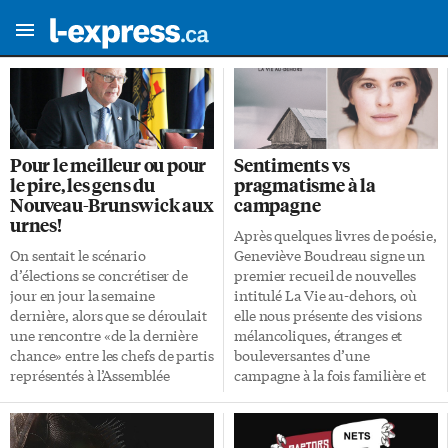
Pour le meilleur ou pour
Sentiments vs
le pire, les gens du
pragmatisme à la
Nouveau-Brunswick aux
campagne
urnes!
Après quelques livres de poésie,
On sentait le scénario
Geneviève Boudreau signe un
d’élections se concrétiser de
premier recueil de nouvelles
jour en jour la semaine
intitulé La Vie au-dehors, où
dernière, alors que se déroulait
elle nous présente des visions
une rencontre «de la dernière
mélancoliques, étranges et
chance» entre les chefs de partis
bouleversantes d’une
représentés à l’Assemblée
campagne à la fois familière et
législative du Nouveau-
cruelle. Vingt-huit nouvelles
Brunswick. Les tractations
parfois dures sur la précarité de
portaient sur la proposition du
la vie. Au fil des textes, nous