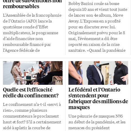
offre de subventions non
Bobby Bazini roule sa bosse
remboursables
depuis 10 ans et vient tout juste
L’Assemblée de la francophonie
de lancer son 4e album, Move
de l’Ontario (AFO) lance la
Away. L’Express en a profité
quatrième ronde d’Effet
pour en discuter avec lui.
multiplicateur, le programme
Originalement prévu pour le 8
d’aide financière non
mai, l’événement a dû être
remboursable financé par
reporté en raison de la crise
l’Agence fédérale de
sanitaire. «Quand la pandémie
développement économique de
a commencé, ça a mis tout le
l’Ontario (FEDDEV). Géré par
monde sur pause. On avait pas
l’AFO, le financement de 1,2
encore terminé le côté visuel et
million $ sur 3 ans veut servir à
on a préféré reporter et
renforcer la capacité de
repenser à la stratégie. C’est une
développement économique
nouvelle façon de fonctionner,
Quelle est l’efficacité
Le fédéral et l’Ontario
des organismes et entreprises
mais je ne voulais pas attendre
réelle du confinement?
s’entendent pour
francophones de la province.
plus longtemps. Les chansons
fabriquer des millions de
Des montants non
étaient prêtes et j’avais le goût
Le confinement n’a-t-il «servi à
masques
remboursables variant de 5 000
de les […]
rien», comme plusieurs
$ à 25 000 $ seront versés aux
commentateurs le proclament
Une pénurie de masques N95
entreprises et organismes
haut et fort? S’il a certainement
au début de la pandémie, et les
communautaires admissibles.
aidé à aplatir la courbe de
menaces du président