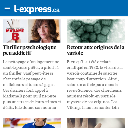
Thriller psychologique
Retour aux origines de la
peu addictif
variole
Le nettoyage d’un logement ne
Bien qu’il ait été déclaré
semble pas se prêter, a priori, à
éradiqué en 1980, le virus de la
un thriller. Sauf peut-être si
variole continue de susciter
c’est après le passage de
beaucoup d’attention. Ainsi,
malfaiteurs et tueurs à gages.
selon un article paru dans la
Ces derniers font appel à
revue Science, des chercheurs
Madame B pour qu’il ne reste
auraient résolu en partie le
plus une trace de leurs crimes et
mystère de ses origines. Les
délits. Elle donne son nom au
Vikings Il faut remonter loin
titre du septième thriller de
dans le temps: tout commence
Sandrine Destombes. Dans
par une étude sur le
Madame B, on a affaire à une
mouvement des populations