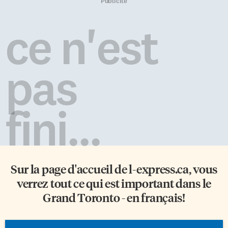
l’Université Laurentienne
recouvrement international des
Publicité
suspend les inscriptions dans
obligations alimentaires est
17 programmes pour l’année en
assuré par des accords
ce n'est
cours et l’Université Saint-Paul
réciproques, établis par les
dans 13 programmes. Dans les
provinces et les territoires en
deux cas, ces établissements
vertu de leur législation
bilingues évoquent
respective. En Ontario, la Loi de
pas
d’importantes baissent
2002 sur les ordonnances
d’inscriptions pour justifier
alimentaires d’exécution
leur décision. «Depuis les trois
réciproque autorise notre […]
ou cinq dernières années, on a
fini...
des programmes qui […]
Sur la page d'accueil de
l-express.ca
, vous
verrez tout ce qui est important dans le
Grand Toronto - en français!