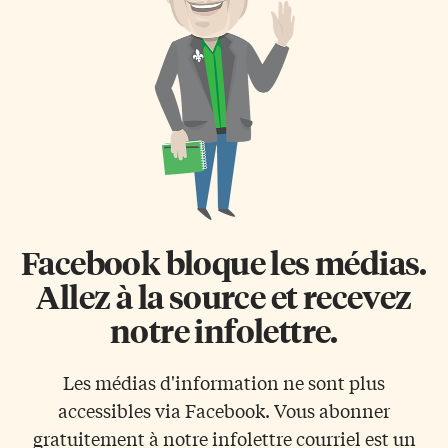
séance de repêchage, les
améliorer les services pour que
attaquants Evan Rodrigues et
le personnel de première ligne
Filip Hallander en plus du
soit en mesure de mieux
défenseur David Warsofsky.
répondre aux besoins premiers
Retour aux sources Les
des victimes, en particulier les
Penguins sont très familiers
[…]
avec […]
Facebook bloque les médias.
Allez à la source et recevez
notre infolettre.
Les médias d'information ne sont plus
accessibles via Facebook. Vous abonner
gratuitement à notre infolettre courriel est un