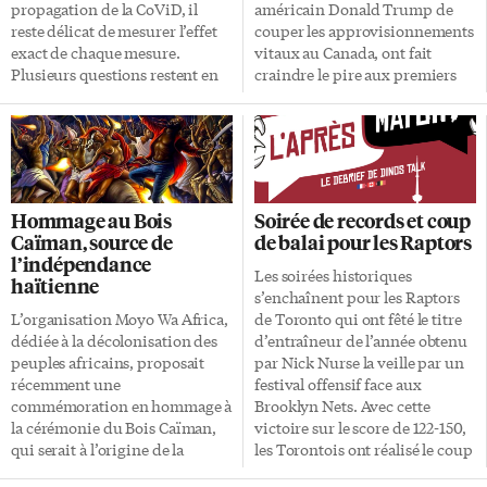
Le projet et l’organisme doivent
propagation de la CoViD, il
américain Donald Trump de
desservir un territoire local ou
reste délicat de mesurer l’effet
couper les approvisionnements
régional, et non pas provincial,
exact de chaque mesure.
vitaux au Canada, ont fait
national ou international. Il
Plusieurs questions restent en
craindre le pire aux premiers
doit être […]
suspens. Comment définir le
ministre du Canada Justin
confinement? La première
Trudeau et de l’Ontario Doug
difficulté pour les chercheurs
Ford. Ces derniers ont annoncé,
est que «confinement» ou, en
vendredi, un investissement de
anglais, lockdown, n’a pas eu la
23 millions $ chacun dans les
même signification partout. La
activités de l’entreprise 3M
Hommage au Bois
Soirée de records et coup
plupart des pays ont fermé les
Canada pour augmenter sa
Caïman, source de
de balai pour les Raptors
écoles et certains lieux de
capacité de fabrication de
l’indépendance
travail non essentiels, mais
masques N95. «C’est l’un des
Les soirées historiques
haïtienne
d’autres ont aussi limité le
moments où j’ai été le plus fier
s’enchaînent pour les Raptors
nombre de sorties quotidiennes
en tant que premier ministre»,
L’organisation Moyo Wa Africa,
de Toronto qui ont fêté le titre
des citoyens et leurs
a dit fièrement le premier
dédiée à la décolonisation des
d’entraîneur de l’année obtenu
déplacements. Tout au plus les
ministre ontarien Doug Ford.
peuples africains, proposait
par Nick Nurse la veille par un
[…]
L’accord sur cinq ans prévoit la
récemment une
festival offensif face aux
[…]
commémoration en hommage à
Brooklyn Nets. Avec cette
la cérémonie du Bois Caïman,
victoire sur le score de 122-150,
qui serait à l’origine de la
les Torontois ont réalisé le coup
guerre d’indépendance
de balai sur les Nets (4-0 dans la