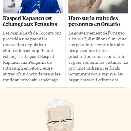
femme de ménage reconnue
vikings à la fin du premier
pour son efficacité, sa
millénaire. Un projet connexe
discrétion et son savoir-faire.
voit alors le jour, dont l’objectif
Kasperi Kapanen est
Haro sur la traite des
Sans aucun contrat
est d’évaluer la présence d’ADN
échangé aux Penguins
personnes en Ontario
d’engagement formel, elle sait
de la variole sur les restes de
toujours récolter une pièce
1867 individus. Les
Les Maple Leafs de Toronto ont
Le gouvernement de l’Ontario
compromettante pour protéger
scientifiques identifient ainsi
procédé à une première
allouera 7,65 millions $ sur cinq
ses arrières. Tâche compliquée
11 personnes du nord de
transaction depuis leur
ans pour lutter contre la traite
Le rôle de Madame […]
l’Europe, de l’ouest de la […]
élimination alors qu’ils ont
des personnes (alias la
échangé l’attaquant Kasperi
prostitution sous la contrainte)
Kapanen aux Penguins de
et pour soutenir les victimes. La
Pittsburgh en retour, entre
province utilisera ces fonds
autres, d’un choix de première
notamment pour appuyer les
ronde au prochain repêchage.
organismes qui offrent des
La transaction Les Maple Leafs
services spécialisés aux
envoient les attaquants Kasperi
survivants et aux survivantes,
Kapanen et Pontus Aberg ainsi
tels que les frais de transports,
que le défenseur Jesper
d’hébergement, de services
Lindgren aux Penguins. En
juridiques, de soins dentaires et
retour ils obtiennent le choix de
pour leur fournir un téléphone
première ronde de Pittsburgh
cellulaire, entre autres. La
(15e au total) pour la prochaine
subvention aidera aussi à